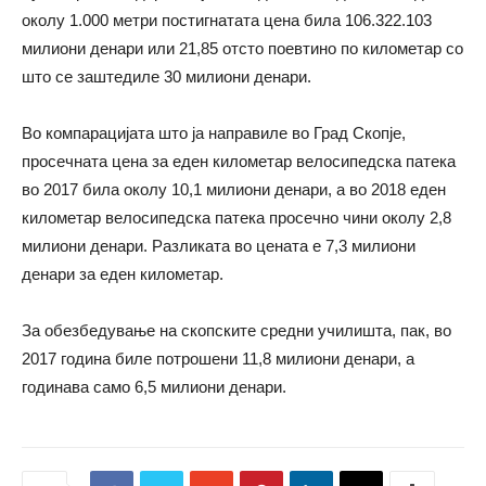
околу 1.000 метри постигнатата цена била 106.322.103
милиони денари или 21,85 отсто поевтино по километар со
што се заштедиле 30 милиони денари.
Во компарацијата што ја направиле во Град Скопје,
просечната цена за еден километар велосипедска патека
во 2017 била околу 10,1 милиони денари, а во 2018 еден
километар велосипедска патека просечно чини околу 2,8
милиони денари. Разликата во цената е 7,3 милиони
денари за еден километар.
За обезбедување на скопските средни училишта, пак, во
2017 година биле потрошени 11,8 милиони денари, а
годинава само 6,5 милиони денари.