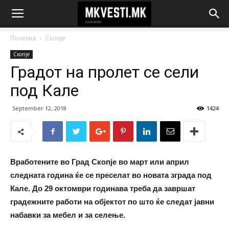
Почетна
Скопје
Скопје
Градот на пролет се сели
под Кале
September 12, 2018
1424
Вработените во Град Скопје во март или април
следната година ќе се преселат во новата зграда под
Кале. До 29 октомври годинава треба да завршат
градежните работи на објектот по што ќе следат јавни
набавки за мебел и за селење.