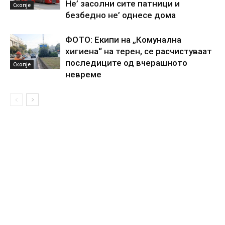
Не’ засолни сите патници и
Скопје
безбедно не’ однесе дома
ФОТО: Екипи на „Комунална
хигиена“ на терен, се расчистуваат
последиците од вчерашното
Скопје
невреме