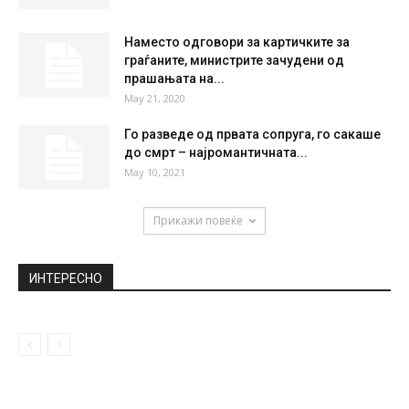
Наместо одговори за картичките за
граѓаните, министрите зачудени од
прашањата на...
May 21, 2020
Го разведе од првата сопруга, го сакаше
до смрт – најромантичната...
May 10, 2021
Прикажи повеќе
ИНТЕРЕСНО