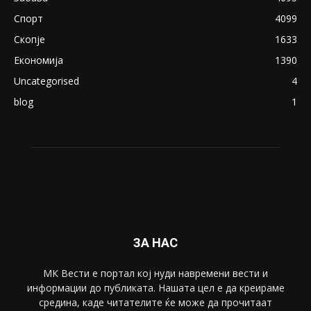
Спорт
4099
Скопје
1633
Економија
1390
Uncategorised
4
blog
1
ЗА НАС
МК Вести е портал коj нуди навремени вести и
информации до публиката. Нашата цел е да креираме
средина, каде читателите ќе може да прочитаат