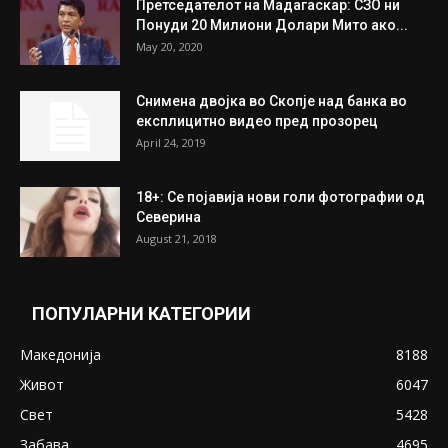
Претседателот на Мадагаскар: СЗО ни
Понуди 20 Милиони Долари Мито ако...
May 20, 2020
Снимена двојка во Скопје над банка во
експлицитно видео пред прозорец
April 24, 2019
18+: Се појавија нови голи фотографии од
Северина
August 21, 2018
ПОПУЛАРНИ КАТЕГОРИИ
Македонија
8188
Живот
6047
Свет
5428
Забава
4695