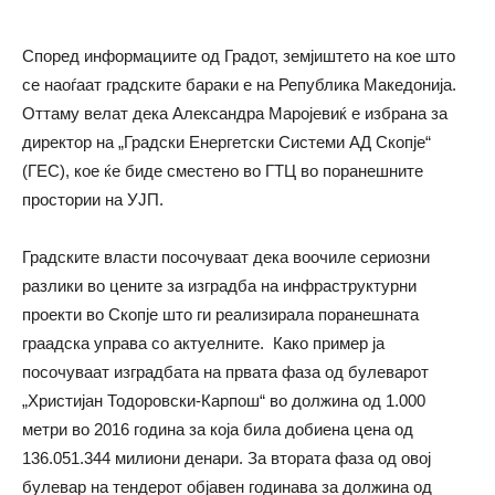
Според информациите од Градот, земјиштето на кое што
се наоѓаат градските бараки е на Република Македонија.
Оттаму велат дека Александра Маројевиќ е избрана за
директор на „Градски Енергетски Системи АД Скопје“
(ГЕС), кое ќе биде сместено во ГТЦ во поранешните
простории на УЈП.
Градските власти посочуваат дека воочиле сериозни
разлики во цените за изградба на инфраструктурни
проекти во Скопје што ги реализирала поранешната
граадска управа со актуелните. Како пример ја
посочуваат изградбата на првата фаза од булеварот
„Христијан Тодоровски-Карпош“ во должина од 1.000
метри во 2016 година за која била добиена цена од
136.051.344 милиони денари. За втората фаза од овој
булевар на тендерот објавен годинава за должина од