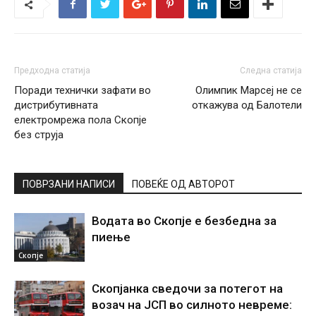
Предходна статија
Следна статија
Поради технички зафати во
Олимпик Марсеј не се
дистрибутивната
откажува од Балотели
електромрежа пола Скопје
без струја
ПОВРЗАНИ НАПИСИ
ПОВЕЌЕ ОД АВТОРОТ
Водата во Скопје е безбедна за
пиење
Скопје
Скопјанка сведочи за потегот на
возач на ЈСП во силното невреме: