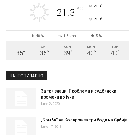
°
21.3
°
C
21.3
°
21.3
48 %
1.6kmh
5 %
FRI
SAT
SUN
MON
TUE
35
°
36
°
39
°
40
°
40
°
НАЈПОПУЛАРНО
За три знаци: Проблеми и судбински
промени во јуни
June 2, 2020
„Бомба“ на Коларов за три бода на Србија
June 17, 2018