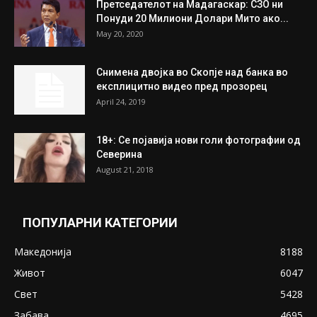
Претседателот на Мадагаскар: СЗО ни
Понуди 20 Милиони Долари Мито ако...
May 20, 2020
Снимена двојка во Скопје над банка во
експлицитно видео пред прозорец
April 24, 2019
18+: Се појавија нови голи фотографии од
Северина
August 21, 2018
ПОПУЛАРНИ КАТЕГОРИИ
Македонија
8188
Живот
6047
Свет
5428
Забава
4695