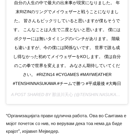
自分の人生の中で最大の出来事が現実になりました。 年
末RIZINのリングでメイウェザーと戦うことになりまし
た。 皆さんもビックリしていると思いますが僕もそうで
す。 こんなことは人生で二度とないと思います。 僕には
ボクサーには無いタイミングのパンチがあります。 階級
も違いますが、今の僕には関係ないです。 世界で誰も成
し得なかった初めてメイウェザーをKOします。 僕は自分
のこの拳で世界を変えます。 みなさん期待していてくだ
さい。 #RIZIN14 #CYGAMES #MAYWEATHER
#TENSHINNASUKAWA #チームで勝つ #平成最後 #大晦日
A POST SHARED BY
那須川天心
(@TENSHIN.NASUKAWA) ON
“Организацијата прави одлична работа. Ова во Саитама е
мојот почеток со нив, но верувам дека тоа нема да биде
крајот”, изјавил Мејведер.