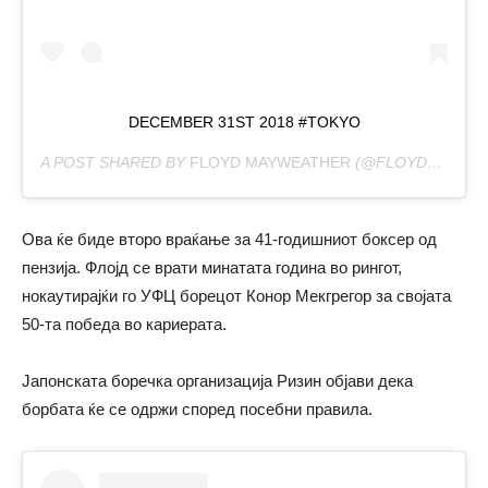
DECEMBER 31ST 2018 #TOKYO
A POST SHARED BY
FLOYD MAYWEATHER
(@FLOYDMAYWEATHER) ON
Ова ќе биде второ враќање за 41-годишниот боксер од
пензија. Флојд се врати минатата година во рингот,
нокаутирајќи го УФЦ борецот Конор Мекгрегор за својата
50-та победа во кариерата.
Јапонската боречка организација Ризин објави дека
борбата ќе се одржи според посебни правила.