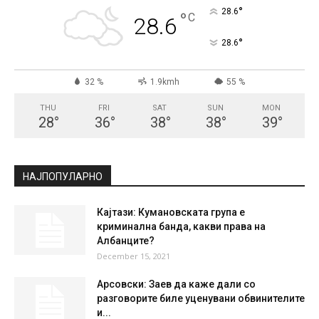
°
28.6
°
C
28.6
°
28.6
32 %
1.9kmh
55 %
THU
FRI
SAT
SUN
MON
28
°
36
°
38
°
38
°
39
°
НАЈПОПУЛАРНО
Кајтази: Кумановската група е
криминална банда, какви права на
Албанците?
December 15, 2021
Арсовски: Заев да каже дали со
разговорите биле уценувани обвинителите
и...