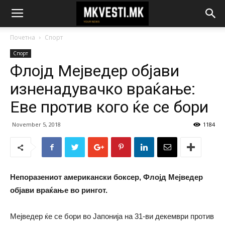
Почетна
Спорт
Спорт
Флојд Мејведер објави
изненадувачко враќање:
Еве против кого ќе се бори
November 5, 2018
1184
Непоразениот американски боксер, Флојд Мејведер
објави враќање во рингот.
Мејведер ќе се бори во Јапонија на 31-ви декември против