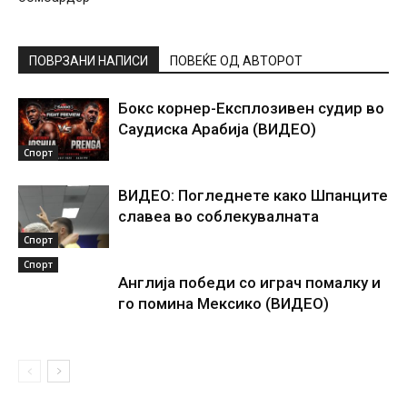
ПОВРЗАНИ НАПИСИ
ПОВЕЌЕ ОД АВТОРОТ
Бокс корнер-Експлозивен судир во
Саудиска Арабија (ВИДЕО)
Спорт
ВИДЕО: Погледнете како Шпанците
славеа во соблекувалната
Спорт
Спорт
Англија победи со играч помалку и
го помина Мексико (ВИДЕО)