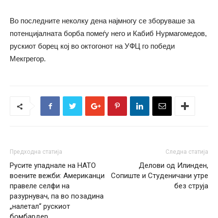
Во последните неколку дена најмногу се зборуваше за
потенцијалната борба помеѓу него и Кабиб Нурмагомедов,
рускиот борец кој во октогонот на УФЦ го победи
Мекгрегор.
Предходна статија
Следна статија
Русите упаднале на НАТО
Делови од Илинден,
воените вежби: Американци
Сопиште и Студеничани утре
правеле селфи на
без струја
разурнувач, па во позадина
„налетал“ рускиот
бомбардер