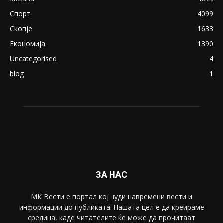
Спорт
4099
Скопје
1633
Економија
1390
Uncategorised
4
blog
1
ЗА НАС
МК Вести е портал коj нуди навремени вести и
информации до публиката. Нашата цел е да креираме
средина, каде читателите ќе може да прочитаат