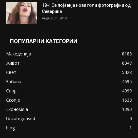
ПОПУЛАРНИ ОБЈАВИ
Претседателот на Мадагаскар: СЗО ни
Понуди 20 Милиони Долари Мито ако...
May 20, 2020
Снимена двојка во Скопје над банка во
експлицитно видео пред прозорец
April 24, 2019
18+: Се појавија нови голи фотографии од
Северина
August 21, 2018
ПОПУЛАРНИ КАТЕГОРИИ
Македонија
8188
Живот
6047