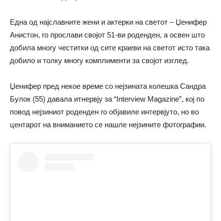
Една од најславните жени и актерки на светот – Џенифер
Анистон, го прослави својот 51-ви роденден, а освен што
добила многу честитки од сите краеви на светот исто така
добило и толку многу комплименти за својот изглед.
Џенифер пред некое време со нејзината колешка Сандра
Булок (55) давала итнервју за “Interview Magazine”, кој по
повод нејзиниот роденден го објавиле интервјуто, но во
центарот на вниманието се нашле нејзините фотографии.