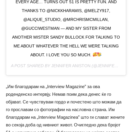
EVERY AGE… TURNS OUT 51 IS PRETTY FUN. AND
THANKS TO @NICKKHARAMIS, @MELZY917,
@ALIQUE_STUDIO, @MRCHRISMCMILLAN,
@GUCCIWESTMAN — AND MY SISTER FROM
ANOTHER MISTER SANDY BULLOCK FOR TALKING TO
ME ABOUT WHATEVER THE HELL WE WERE TALKING
ABOUT. I LOVE YOU SO MUCH.
A POST SHARED BY
JENNIFER ANISTON
(@JENNIFERANISTON) ON
„Им благодарам на „Interview Magazine” за ова
роденденско интервју. Немав поим дека денес ќе го
објават. Се чувствувам гордо и почестено што можам да
го прославам со фотографии на насловна страна. Им
благодарам на „Interview Magazinea” што ги слават жените
во секоја доба од нивниот живот. Очигледно дека бројот