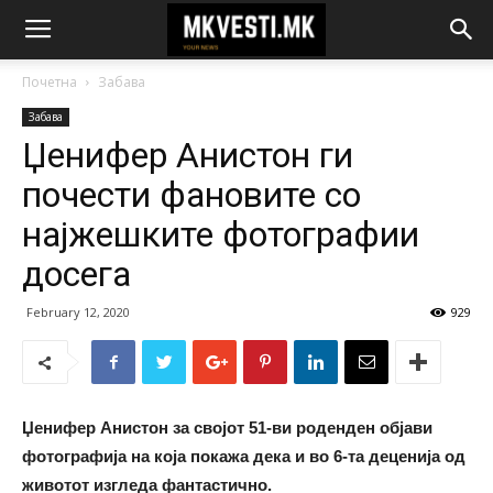
Почетна
Забава
Забава
Џенифер Анистон ги
почести фановите со
најжешките фотографии
досега
February 12, 2020
929
Џенифер Анистон за својот 51-ви роденден објави
фотографија на која покажа дека и во 6-та деценија од
животот изгледа фантастично.