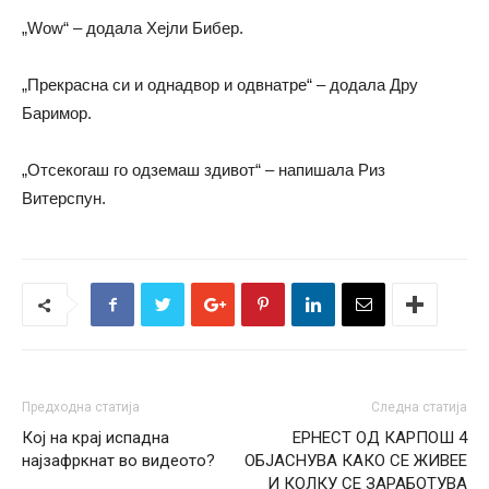
„Wow“ – додала Хејли Бибер.
„Прекрасна си и однадвор и одвнатре“ – додала Дру
Баримор.
„Отсекогаш го одземаш здивот“ – напишала Риз
Витерспун.
Предходна статија
Следна статија
Кој на крај испадна
ЕРНЕСТ ОД КАРПОШ 4
најзафркнат во видеото?
ОБЈАСНУВА КАКО СЕ ЖИВЕЕ
И КОЛКУ СЕ ЗАРАБОТУВА