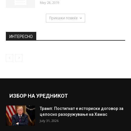
Експертите пресудија: Ова се трите
најдобри билки за секој дом
November 5, 2018
Студен воздушен бран во Македонија –
пониски температури, снег и дожд...
March 31, 2020
Рен Женгфеи: Долго се подготвувавме за
моментот кога со САД ќе...
May 28, 2019
Прикажи повеќе
ИНТЕРЕСНО