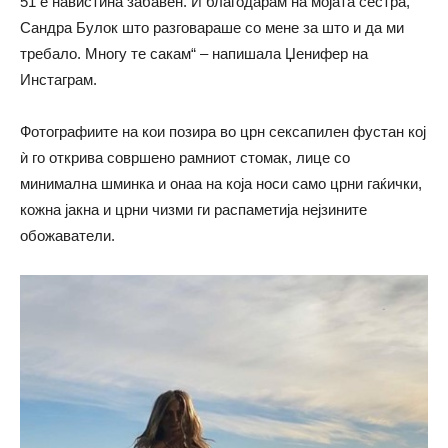
51 е навистина забавен. Ѝ благодарам на мојата сестра,
Сандра Булок што разговараше со мене за што и да ми
требало. Многу те сакам“ – напишала Џенифер на
Инстаграм.
Фотографиите на кои позира во црн сексапилен фустан кој
ѝ го открива совршено рамниот стомак, лице со
минимална шминка и онаа на која носи само црни гаќички,
кожна јакна и црни чизми ги распаметија нејзините
обожаватели.