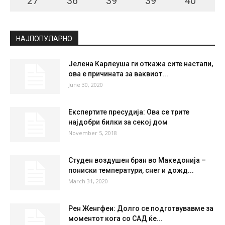
СКОПЈЕ
Scattered Clouds
°
27.4
°
C
27.4
°
27.4
43 %
2.1kmh
37 %
FRI
SAT
SUN
MON
TUE
27
°
36
°
39
°
39
°
40
°
НАЈПОПУЛАРНО
Јелена Карлеуша ги откажа сите настапи,
ова е причината за ваквиот...
June 30, 2020