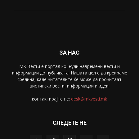
Свет
5428
Забава
4695
Спорт
4099
Скопје
1633
Економија
1390
Uncategorised
4
blog
1
ЗА НАС
МК Вести е портал коj нуди навремени вести и