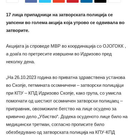
17 лица припадници на затворската полиција се
уапсени во голема акција која утрово се одвивала во
затворите.
Акцијата ја спроведе МВР во координација со ОЈОГОКК ,
а доаѓа по претресите извршени во Идризово пред
неколку дена.
„На 26.10.2023 година во приватна здравствена установа
во Скопје, петмината осомничени – затворски полицајци
при КПУ – КПД Идризово Скопје, како група, со умисла
помогнати од шестиот осомничен затворски полицаец –
приправник, овозможиле бегство на лице осудено за
кривично дело „Убиство“. Додека осуденото лице било на
медицински третман, согласно прописите било
обезбедувано од затворската полиција на КПУ-КПД