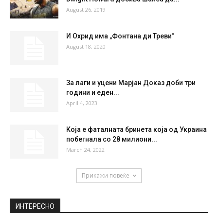
39 %
1.8kmh
33 %
FRI
SAT
SUN
MON
TUE
35
°
37
°
39
°
39
°
28
°
НАЈПОПУЛАРНО
NBA колумна на Димитар Младеновски –
Dwight Howard добива шанса да...
August 26, 2019
И Охрид има „Фонтана ди Треви“
August 18, 2020
За лаги и уцени Марјан Доказ доби три
години и еден...
April 4, 2023