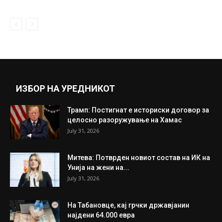
Која е фаталната бринета која од Украина
побегнала со 28 милиони...
March 24, 2022
Прикажи повеќе
ИНТЕРЕСНО
ИЗБОР НА УРЕДНИКОТ