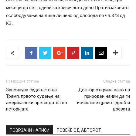
месеци до пет години за кривичното дело Противзаконито
oслободување на лице лишено од слобода по чл.373 од
КЗ.
Предходна статија
Следна статија
Започнува судењето на
Доктор открива како на
Трамп, првото судење на
природен начин да ги
американски претседател во
исчистите црниот дроб и
историјата
цревата
ПОВРЗАНИ НАПИСИ
ПОВЕЌЕ ОД АВТОРОТ