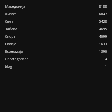
Снимена двојка во Скопје над банка во
експлицитно видео пред прозорец
April 24, 2019
18+: Се појавија нови голи фотографии од
Северина
August 21, 2018
ПОПУЛАРНИ КАТЕГОРИИ
Македонија
8188
Живот
6047
Свет
5428
Забава
4695
Спорт
4099
Скопје
1633
Економија
1390