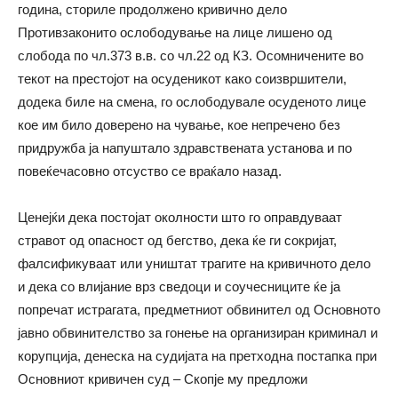
година, сториле продолжено кривично дело
Противзаконито ослободување на лице лишено од
слобода по чл.373 в.в. со чл.22 од КЗ. Осомничените во
текот на престојот на осуденикот како соизвршители,
додека биле на смена, го ослободувале осуденото лице
кое им било доверено на чување, кое непречено без
придружба ја напуштало здравствената установа и по
повеќечасовно отсуство се враќало назад.
Ценејќи дека постојат околности што го оправдуваат
стравот oд опасност од бегство, дека ќе ги сокријат,
фалсификуваат или уништат трагите на кривичното дело
и дека со влијание врз сведоци и соучесниците ќе ја
попречат истрагата, предметниот обвинител од Основното
јавно обвинителство за гонење на организиран криминал и
корупција, денеска на судијата на претходна постапка при
Основниот кривичен суд – Скопје му предложи