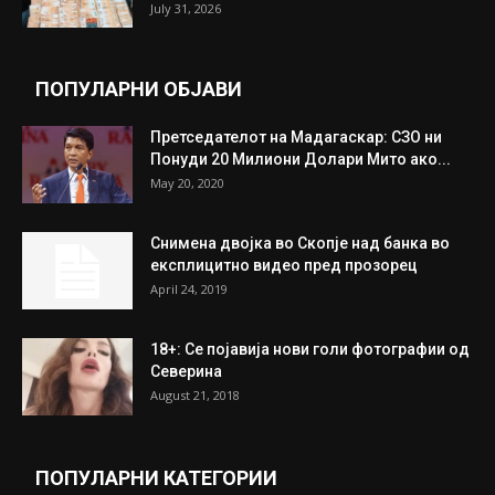
Трамп: Постигнат е историски договор за
целосно разоружување на Хамас
July 31, 2026
Митева: Потврден новиот состав на ИК на
Унија на жени на...
July 31, 2026
На Табановце, кај грчки државјанин
најдени 64.000 евра
July 31, 2026
ПОПУЛАРНИ ОБЈАВИ
Претседателот на Мадагаскар: СЗО ни
Понуди 20 Милиони Долари Мито ако...
May 20, 2020