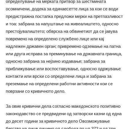
определување на мерката притвор за шестмината
осомничени, додека за единаесетте лица за кои се води
предистражна постапка предложи мерки на претпазливост
и тоа: забрана за напуштање на живеалиштето, односно
престојувалиштето; обврска на обвинетиот да се јавува
повремено на определено службено лице или кај
надлежен државен орган; привремено одземање на патна
или друга исправа за преминување на државната граница,
односно забрана за нејзино издавање; забрана за
приближување или воспоставување, односно одржување
контакти или врски со определени лица и забрана за
преземање на определени работни активности кои се
поврзани со кривичното дело.
За овие кривични дела согласно македонското позитивно
законодавство се предвидени од затворски казни од една
до десет години за кривичното дело Овозможување
бегство на лице лишено од слобода по чл.372 и од три