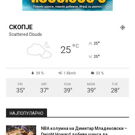
СКОПЈЕ
Scattered Clouds
°
25
°
C
25
°
25