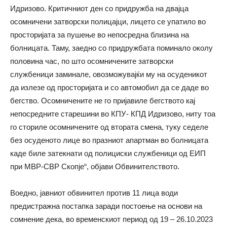
Идризово. Критичниот ден со придружба на двајца
осомничени затворски полицајци, лицето се упатило во
просторијата за пушење во непосредна близина на
болницата. Таму, заедно со придружбата поминало околу
половина час, по што осомничените затворски
службеници заминале, овозможувајќи му на осуденикот
да излезе од просторијата и со автомобил да се даде во
бегство. Осомничените не го пријавиле бегството кај
непосредните старешини во КПУ- КПД Идризово, ниту тоа
го сториле осомничените од втората смена, туку седеле
без осуденото лице во празниот апартман во болницата
каде биле затекнати од полициски службеници од ЕИП
при МВР-СВР Скопје“, објави Обвинителството.
Воедно, јавниот обвинител против 11 лица води
предистражна постапка заради постоење на основи на
сомнение дека, во временскиот период од 19 – 26.10.2023