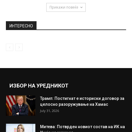
February 19, 2020
Сте ја сретнале ли вашата сродна душа
во погрешно време?
December 27, 2019
Одложено првото рочиште за случајот
,,Софтвери’
January 25, 2022
Прикажи повеќе
ИНТЕРЕСНО