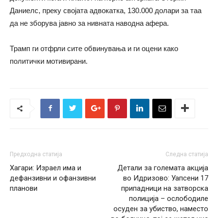
Даниелс, преку својата адвокатка, 130.000 долари за таа
да не зборува јавно за нивната наводна афера.
Трамп ги отфрли сите обвинувања и ги оцени како
политички мотивирани.
Предходна статија
Следна статија
Хагари: Израел има и
Детали за големата акција
дефанзивни и офанзивни
во Идризово: Уапсени 17
планови
припадници на затворска
полиција – ослободиле
осуден за убиство, наместо