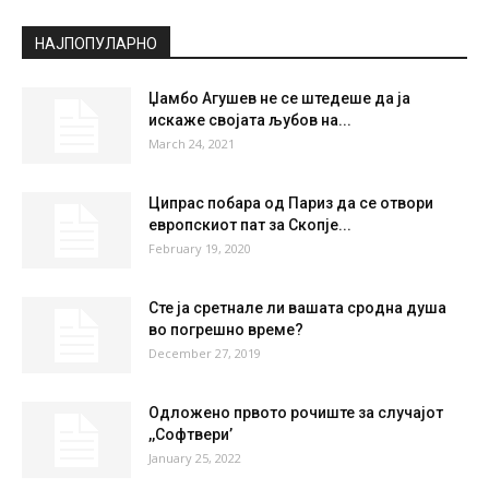
Scattered Clouds
°
27.5
°
C
27.5
°
27.5
40 %
2kmh
25 %
SAT
SUN
MON
TUE
WED
27
°
37
°
40
°
41
°
41
°
НАЈПОПУЛАРНО
Џамбо Агушев не се штедеше да ја
искаже својата љубов на...
March 24, 2021
Ципрас побара од Париз да се отвори
европскиот пат за Скопје...