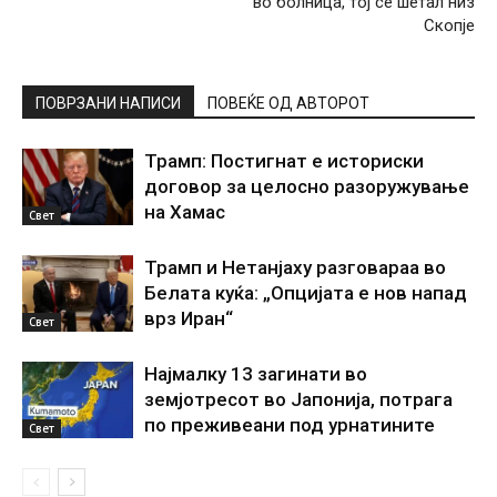
во болница, тој се шетал низ
Скопје
ПОВРЗАНИ НАПИСИ
ПОВЕЌЕ ОД АВТОРОТ
Трамп: Постигнат е историски
договор за целосно разоружување
на Хамас
Свет
Трамп и Нетанјаху разговараа во
Белата куќа: „Опцијата е нов напад
врз Иран“
Свет
Најмалку 13 загинати во
земјотресот во Јапонија, потрага
по преживеани под урнатините
Свет