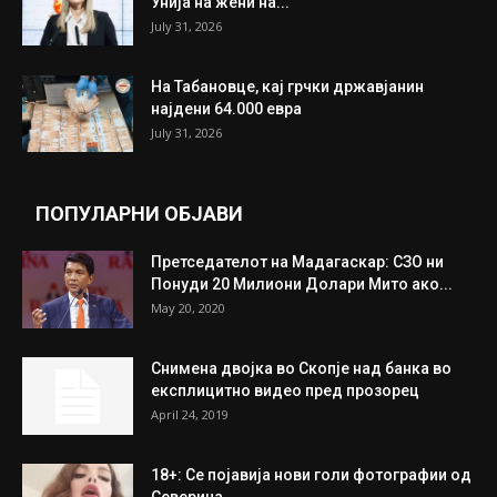
ИЗБОР НА УРЕДНИКОТ
Трамп: Постигнат е историски договор за
целосно разоружување на Хамас
July 31, 2026
Митева: Потврден новиот состав на ИК на
Унија на жени на...
July 31, 2026
На Табановце, кај грчки државјанин
најдени 64.000 евра
July 31, 2026
ПОПУЛАРНИ ОБЈАВИ