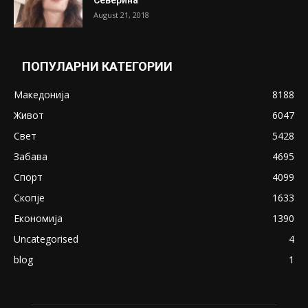
Претседателот на Мадагаскар: СЗО ни
Понуди 20 Милиони Долари Мито ако...
May 20, 2020
Снимена двојка во Скопје над банка во
експлицитно видео пред прозорец
April 24, 2019
18+: Се појавија нови голи фотографии од
Северина
August 21, 2018
ПОПУЛАРНИ КАТЕГОРИИ
Македонија
8188
Живот
6047
Свет
5428