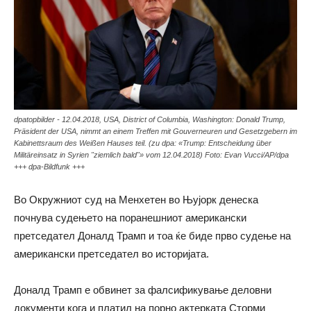
dpatopbilder - 12.04.2018, USA, District of Columbia, Washington: Donald Trump,
Präsident der USA, nimmt an einem Treffen mit Gouverneuren und Gesetzgebern im
Kabinettsraum des Weißen Hauses teil. (zu dpa: «Trump: Entscheidung über
Militäreinsatz in Syrien "ziemlich bald"» vom 12.04.2018) Foto: Evan Vucci/AP/dpa
+++ dpa-Bildfunk +++
Во Окружниот суд на Менхетен во Њујорк денеска
почнува судењето на поранешниот американски
претседател Доналд Трамп и тоа ќе биде прво судење на
американски претседател во историјата.
Доналд Трамп е обвинет за фалсификување деловни
документи кога и платил на порно актерката Сторми