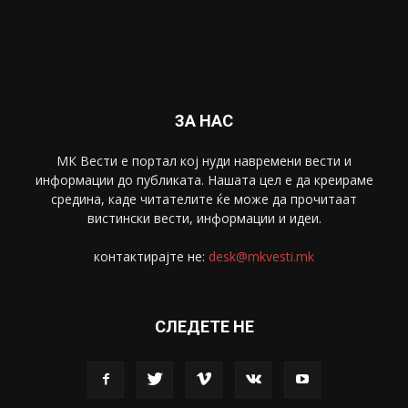
Забава
4695
Спорт
4099
Скопје
1633
Економија
1390
Uncategorised
4
blog
1
ЗА НАС
МК Вести е портал коj нуди навремени вести и
информации до публиката. Нашата цел е да креираме