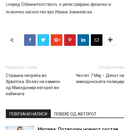
според Обвинителството, е регистрирано физичко и
психичко насилство врз Ивана Јовановска.
Предходна статија
Следна статија
Страшна несреќа во
Честит 7 Мај – Денот на
Хрватска: Возач на камион
македонската полиција
од Македонија изгорел во
кабината
ПОВРЗАНИ НАПИСИ
ПОВЕЌЕ ОД АВТОРОТ
Митева: Потврден новиот состав