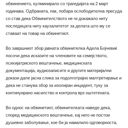
обвинението, кулминирало со трагедијата на 2 март
годинава. Одбраната, пак, побара ослободителна пресуда
со став дека Обвинителството не ги докажало ниту
последицата ниту каузалитетот за делата што му се
ставаат на товар на обвинетиот.
Во завршниот збор јавната обвинителка Адела Бојчевиќ
посочи дека исказите на членовите на семејството,
психијатриското вештачење, медицинската
документација, аудиозаписите и другите материјални
докази дале јасна слика за подолготрајно малтретирање и
дека не станува збор за изолиран инцидент, туку за
континуирано насилство и контрола врз оштетената.
Во однос на обвинетиот, обвинителката наведе дека,
според медицинското вештачење, кај него не постои
душевно заболување, кое би ја намалило одговорноста,