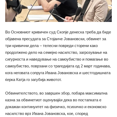
Во Основниот кривичен суд Скопје денеска треба да биде
објавена пресудата за Стојанче Јовановски, обвинет за
три кривични дела – телесни повреди сторени како
продолжено дело на семејно насилство, загрозување на
сигурноста и наведување на самоубиство и помагање во
самоубиство, поврзани со трагедијата од 2 март годинава,
кога неговата сопруга Ивана Јовановска и шестгодишната
ќерка Катја го загубија животот.
Обвинителството, во завршен збор, побара максимална
казна за обвинетиот оценувајќи дека во постапката е
докажан континуитет на физичко, психичко и економско
насилство врз Ивана Јовановска, кое, според