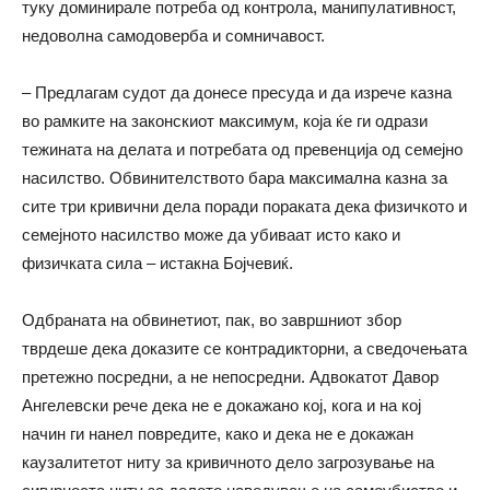
туку доминирале потреба од контрола, манипулативност,
недоволна самодоверба и сомничавост.
– Предлагам судот да донесе пресуда и да изрече казна
во рамките на законскиот максимум, која ќе ги одрази
тежината на делата и потребата од превенција од семејно
насилство. Обвинителството бара максимална казна за
сите три кривични дела поради пораката дека физичкото и
семејното насилство може да убиваат исто како и
физичката сила – истакна Бојчевиќ.
Одбраната на обвинетиот, пак, во завршниот збор
тврдеше дека доказите се контрадикторни, а сведочењата
претежно посредни, а не непосредни. Адвокатот Давор
Ангелевски рече дека не е докажано кој, кога и на кој
начин ги нанел повредите, како и дека не е докажан
каузалитетот ниту за кривичното дело загрозување на