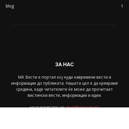
blog
1
ЗА НАС
МК Вести е портал коj нуди навремени вести и
информации до публиката. Нашата цел е да креираме
средина, каде читателите ќе може да прочитаат
вистински вести, информации и идеи.
контактирајте не:
desk@mkvesti.mk