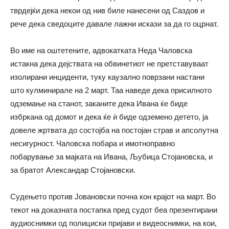
тврдејќи дека некои од нив биле нанесени од Саздов и
рече дека сведоците давале лажни искази за да го оцрнат.
Во име на оштетените, адвокатката Неда Чаловска
истакна дека дејствата на обвинетиот не претставуваат
изолирани инциденти, туку каузално поврзани настани
што кулминирале на 2 март. Таа наведе дека присилното
одземање на станот, заканите дека Ивана ќе биде
избркана од домот и дека ќе ѝ биде одземено детето, ја
довеле жртвата до состојба на постојан страв и апсолутна
несигурност. Чаловска побара и имотноправно
побарување за мајката на Ивана, Љубица Стојановска, и
за братот Александар Стојановски.
Судењето против Јовановски почна кон крајот на март. Во
текот на доказната постапка пред судот беа презентирани
аудиоснимки од полициски пријави и видеоснимки, на кои,