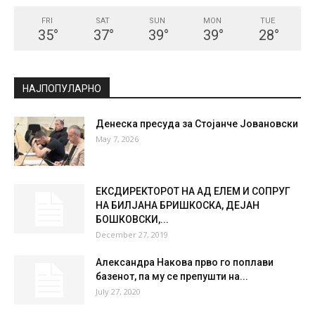
FRI
SAT
SUN
MON
TUE
35
°
37
°
39
°
39
°
28
°
НАЈПОПУЛАРНО
Денеска пресуда за Стојанче Јовановски
May 7, 2026
ЕКСДИРЕКТОРОТ НА АД ЕЛЕМ И СОПРУГ
НА БИЛЈАНА БРИШКОСКА, ДЕЈАН
БОШКОВСКИ,...
December 27, 2019
Александра Накова прво го поплави
базенот, па му се препушти на...
July 27, 2020