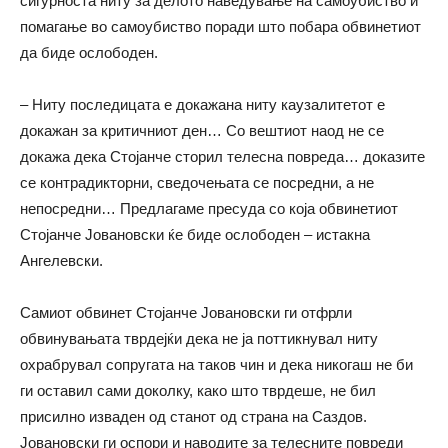
сигурноста ниту за делото наведување на самоубиство и
помагање во самоубиство поради што побара обвинетиот
да биде ослободен.
– Ниту последицата е докажана ниту каузалитетот е
докажан за критичниот ден… Со вештиот наод не се
докажа дека Стојанче сторил телесна повреда… доказите
се контрадикторни, сведочењата се посредни, а не
непосредни… Предлагаме пресуда со која обвинетиот
Стојанче Јовановски ќе биде ослободен – истакна
Ангелевски.
Самиот обвинет Стојанче Јовановски ги отфрли
обвинувањата тврдејќи дека не ја поттикнувал ниту
охрабрувал сопругата на таков чин и дека никогаш не би
ги оставил сами доколку, како што тврдеше, не бил
присилно изваден од станот од страна на Саздов.
Јовановски ги оспори и наводите за телесните повреди