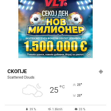
СКОПЈЕ
Scattered Clouds
°
25
°
C
25
°
25
39 %
1.8kmh
33 %