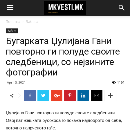
Почетна
Забава
Забава
Бугарката Џулијана Гани
повторно ги полуде своите
следбеници, со нејзините
фотографии
April 5, 2021
1164
Џулијана Гани повторно ги полуде своите следбеници.
Овој пат жешката русокоса го покажа најдоброто од себе,
поточно напрченото га*е.