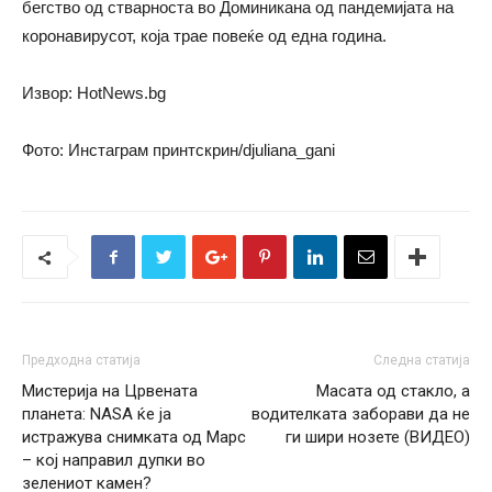
бегство од стварноста во Доминикана од пандемијата на
коронавирусот, која трае повеќе од една година.
Извор: HotNews.bg
Фото: Инстаграм принтскрин/djuliana_gani
Предходна статија
Следна статија
Мистерија на Црвената
Масата од стакло, а
планета: NASA ќе ја
водителката заборави да не
истражува снимката од Марс
ги шири нозете (ВИДЕО)
– кој направил дупки во
зелениот камен?