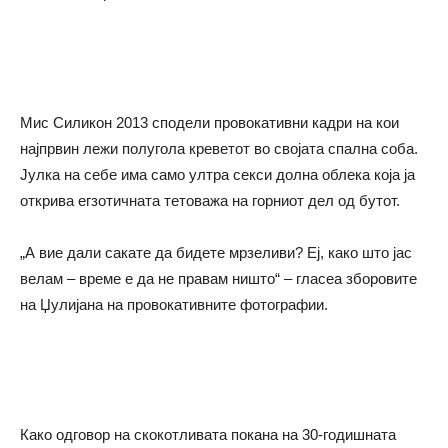
Мис Силикон 2013 сподели провокативни кадри на кои
најпрвин лежи полугола креветот во својата спална соба.
Јулка на себе има само ултра секси долна облека која ја
открива егзотичната тетоважа на горниот дел од бутот.
„А вие дали сакате да бидете мрзеливи? Еј, како што јас
велам – време е да не правам ништо“ – гласеа зборовите
на Џулијана на провокативните фотографии.
Како одговор на скокотливата покана на 30-годишната