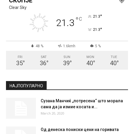
СКОПЈЕ
Clear Sky
°
21.3
°
C
21.3
°
21.3
48 %
1.6kmh
5 %
FRI
SAT
SUN
MON
TUE
35
°
36
°
39
°
40
°
40
°
НАЈПОПУЛАРНО
Сузана Манчиќ „потресена“ што морала
сама да ја измие косата и...
March 20, 2020
Од денеска пониски цени на горивата