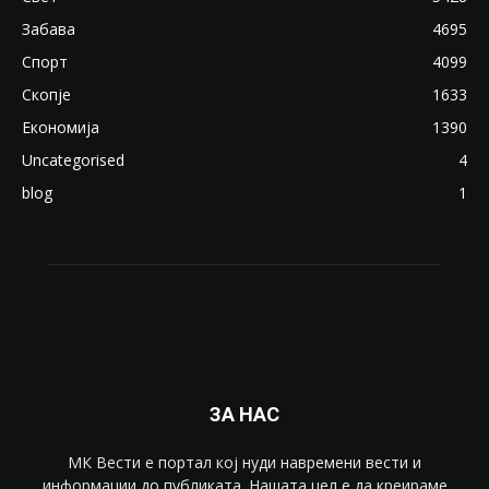
Забава
4695
Спорт
4099
Скопје
1633
Економија
1390
Uncategorised
4
blog
1
ЗА НАС
МК Вести е портал коj нуди навремени вести и
информации до публиката. Нашата цел е да креираме