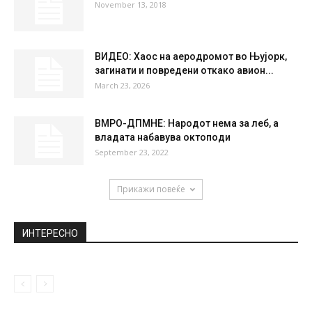
November 13, 2018
ВИДЕО: Хаос на аеродромот во Њујорк,
загинати и повредени откако авион...
March 23, 2026
ВМРО-ДПМНЕ: Народот нема за леб, а
владата набавува октоподи
September 23, 2022
Прикажи повеќе
ИНТЕРЕСНО