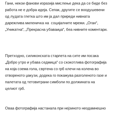
Гани, некои фанови изразија мислење дека да се биде без
работа не е добра идеја. Сепак, другите се воодушевени
од лудата глетка што им ја дал приреди нивната
дарежлива миленичка на социјалните мрежи. „Оган“,
„Уникатна“, „Прекрасна убаваиџа“, беа нивните коментари.
Претходно, силиконската старлета на сите им посака
„Добро утро и убава седмица“ со скокотлива фотографија
на која соема гола, свртена со грб клечи на колена во
отвореното џакузи, додека го покажува разголеното газе и
палетата од тетовитрани симболи по должината на
целиот грб.
Оваа фотографија настанала при нејзиното неодамнешно