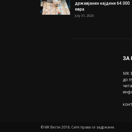
државјанин најдени 64.000
евра
July 31, 2026
ЗА
МК В
до п
чита
инфо
конт
© МК Вести 2018. Сите права се задржани.