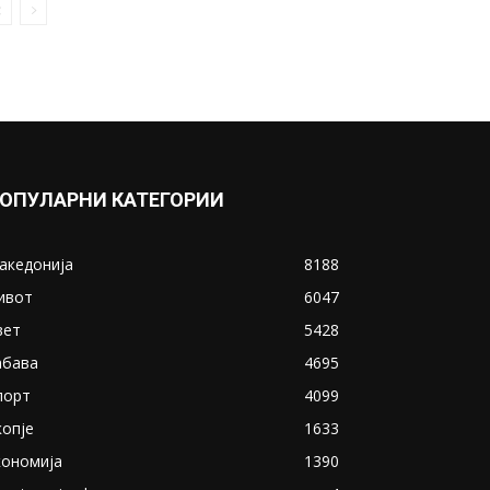
ОПУЛАРНИ КАТЕГОРИИ
акедонија
8188
ивот
6047
вет
5428
абава
4695
порт
4099
копје
1633
кономија
1390