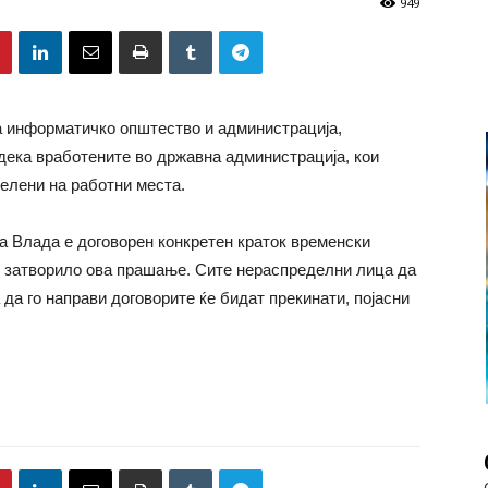
949
а информатичко општество и администрација,
дека вработените во државна администрација, кои
делени на работни места.
та Влада е договорен конкретен краток временски
е затворило ова прашање. Сите нераспределни лица да
а да го направи договорите ќе бидат прекинати, појасни