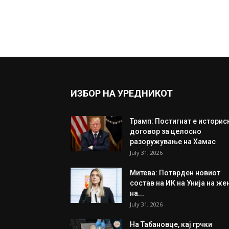
ИЗБОР НА УРЕДНИКОТ
Трамп: Постигнат е историс
договор за целосно
разоружување на Хамас
July 31, 2026
Митева: Потврден новиот
состав на ИК на Унија на же
на...
July 31, 2026
На Табановце, кај грчки