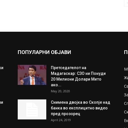
ПОПУЛАРНИ ОБЈАВИ
П
ки
Претседателот на
М
Мадагаскар: СЗО ни Понуди
Ж
20 Милиони Долари Мито
ако...
С
May 20, 2020
З
ни
Снимена двојка во Скопје над
С
банка во експлицитно видео
С
пред прозорец
April 24, 2019
Е