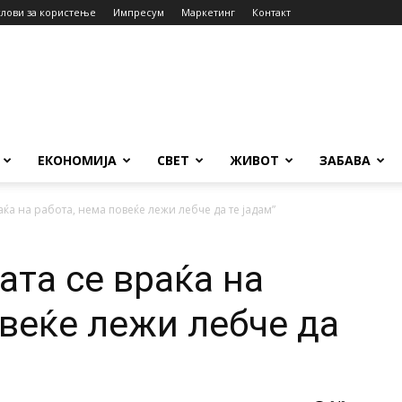
слови за користење
Импресум
Маркетинг
Контакт
ЕКОНОМИЈА
СВЕТ
ЖИВОТ
ЗАБАВА
ќа на работа, нема повеќе лежи лебче да те јадам”
ата се враќа на
овеќе лежи лебче да