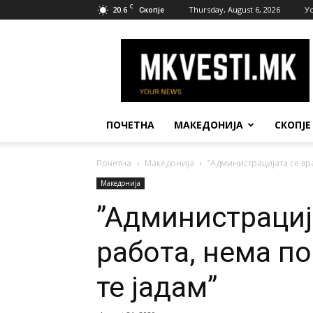
C
20.6
Thursday, August 6, 2026
У
Скопје
МК
Вести
ПОЧЕТНА
МАКЕДОНИЈА
СКОПЈЕ
Почетна
Македонија
”Aдминистрацијата се вра
Македонија
”Aдминистрациј
работа, нема п
те јадам”