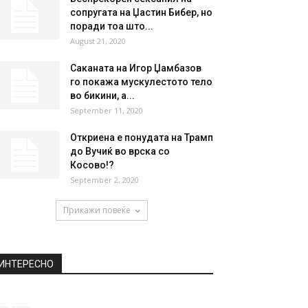
сопругата на Џастин Бибер, но
поради тоа што...
August 21, 2020
Саканата на Игор Џамбазов
го покажа мускулестото тело
во бикини, а...
September 11, 2020
Откриена е понудата на Трамп
до Вучиќ во врска со
Косово!?
September 2, 2020
Прикажи повеќе
ИНТЕРЕСНО