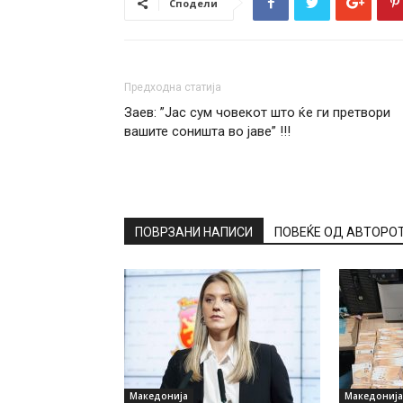
Сподели
Предходна статија
Заев: ”Јас сум човекот што ќе ги претвори
вашите соништа во јаве” !!!
ПОВРЗАНИ НАПИСИ
ПОВЕЌЕ ОД АВТОРО
Македонија
Македонија