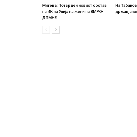
Митева: Потврден новиот состав
На Табановц
на ИК на Унија на жени на ВМРО-
државјанин
ДПМНЕ