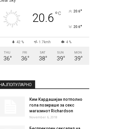
Clear Sky
°
20.6
°
C
20.6
°
20.6
42 %
1.7kmh
4 %
THU
FRI
SAT
SUN
MON
36
°
36
°
38
°
39
°
39
°
НАЈПОПУЛАРНО
Ким Кардашијан потполно
гола позираше за секс
магазинот Richardson
November 6, 2018
Беспрекорен сексапил на