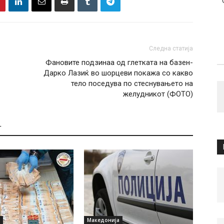
Следна статија
Фановите подзинаа од глетката на базен-
Дарко Лазиќ во шорцеви покажа со какво
тело поседува по стеснувањето на
желудникот (ФОТО)
Т
Македонија