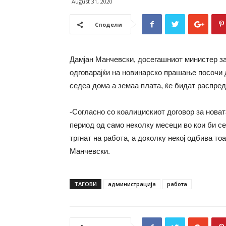
August 31, 2020
Сподели
Дамјан Манчевски, досегашниот министер з
одговарајќи на новинарско прашање посочи 
седеа дома а земаа плата, ќе бидат распре
-Согласно со коалицискиот договор за нова
период од само неколку месеци во кои би с
тргнат на работа, а доколку некој одбива то
Манчевски.
ТАГОВИ
администрација
работа