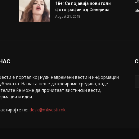
U
18+: Се појавија нови голи
фотографии од Северина
bl
August 21, 2018
 НАС
С
ести е портал коj нуди навремени вести и информации
убликата. Нашата цел е да креираме средина, каде
телите ќе може да прочитаат вистински вести,
рмации и идеи.
актирајте не:
desk@mkvesti.mk