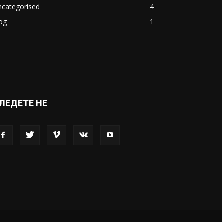
акедонија
8188
ивот
6047
вет
5428
абава
4695
порт
4099
копје
1633
кономија
1390
ncategorised
4
og
1
ЛЕДЕТЕ НЕ