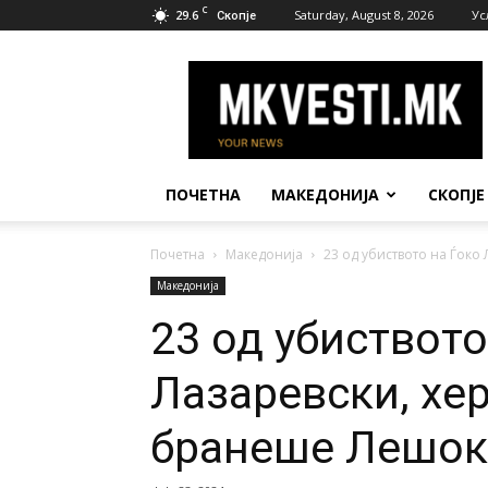
C
29.6
Saturday, August 8, 2026
Ус
Скопје
МК
Вести
ПОЧЕТНА
МАКЕДОНИЈА
СКОПЈЕ
Почетна
Македонија
23 од убиството на Ѓоко
Македонија
23 од убиството
Лазаревски, хер
бранеше Лешок