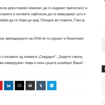
есен дека повеќе неможат да го издржат притисокот и
селаните и неговите најблиски да се евакуираат што е
абро да се бори до крај. Погоден во главата, Ѓоко ја
шок припадниците на ОНА ќе го срушат и Лешочкиот
 стиховите од поемата „Сердарот”, „Бидете смели,
 ви навредувал земја и нека срцата охрабрат Ваши”.