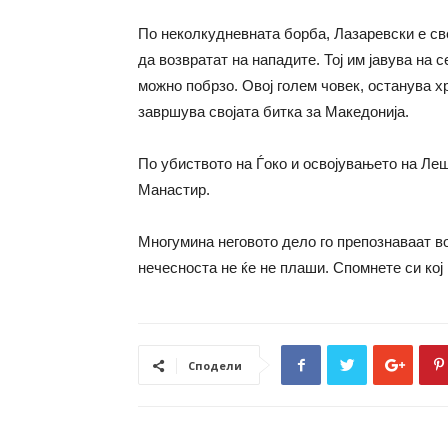
По неколкудневната борба, Лазаревски е св
да возвратат на нападите. Тој им јавува на 
можно побрзо. Овој голем човек, останува хр
завршува својата битка за Македонија.
По убиството на Ѓоко и освојувањето на Ле
Манастир.
Многумина неговото дело го препознаваат во
нечесноста не ќе не плаши. Спомнете си кој
Сподели