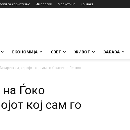
лови за користење
Импресум
Маркетинг
Контакт
ЕКОНОМИЈА
СВЕТ
ЖИВОТ
ЗАБАВА
 Лазаревски, херојот кој сам го бранеше Лешок
 на Ѓоко
ојот кој сам го