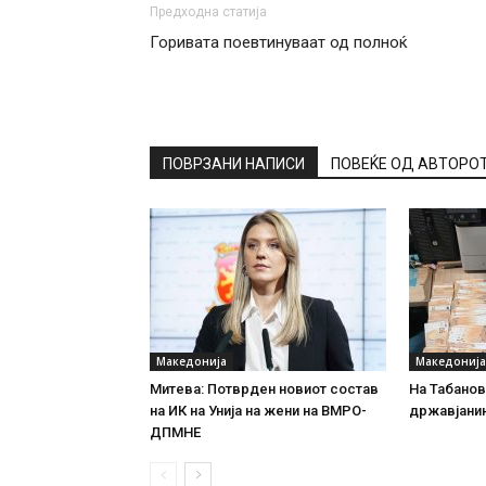
Предходна статија
Горивата поевтинуваат од полноќ
ПОВРЗАНИ НАПИСИ
ПОВЕЌЕ ОД АВТОРО
Македонија
Македонија
Митева: Потврден новиот состав
На Табановц
на ИК на Унија на жени на ВМРО-
државјанин
ДПМНЕ