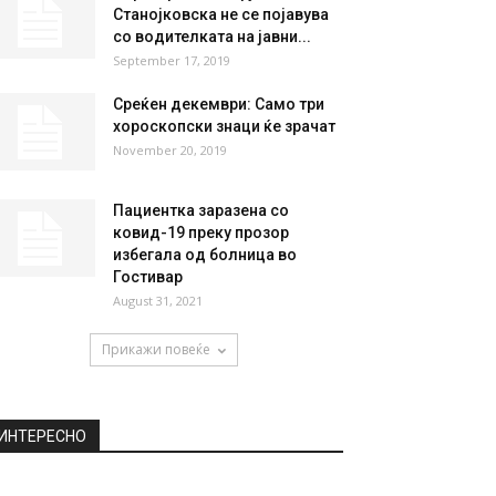
НАЈПОПУЛАРНО
Со автомобил удрил во две
малолетнички, па избегал
May 15, 2024
Партнерот на Марјана
Станојковска не се појавува
со водителката на јавни...
September 17, 2019
Среќен декември: Само три
хороскопски знаци ќе зрачат
November 20, 2019
Пациентка заразена со
ковид-19 преку прозор