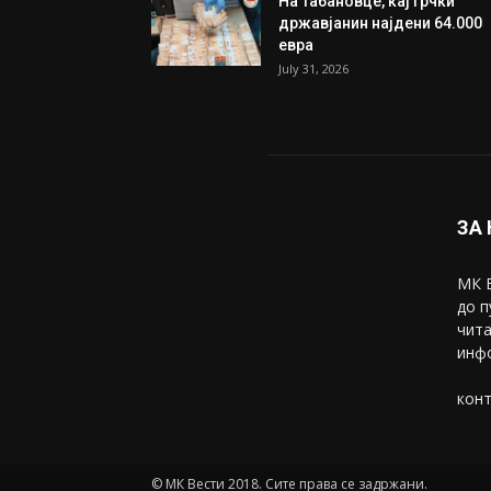
Трамп: Постигнат е историс
договор за целосно
разоружување на Хамас
July 31, 2026
Митева: Потврден новиот
состав на ИК на Унија на же
на...
July 31, 2026
На Табановце, кај грчки
државјанин најдени 64.000
евра
July 31, 2026
ЗА