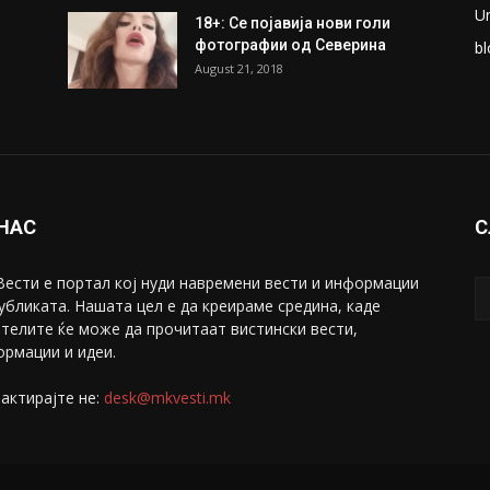
ки
Претседателот на
М
Мадагаскар: СЗО ни Понуди
Ж
20 Милиони Долари Мито
ако...
С
May 20, 2020
З
ни
Снимена двојка во Скопје над
С
банка во експлицитно видео
С
пред прозорец
April 24, 2019
Е
U
18+: Се појавија нови голи
фотографии од Северина
bl
August 21, 2018
 НАС
С