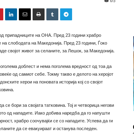
613
 од припадниците на ОНА. Пред 23 години храбро
 на слободата на Македонија. Пред 23 години, Ѓоко
аде својот живот за селаните, за Лешок, за Македонија.
поголема доблест и нема поголема вредност од тоа да
овеќе од самиот себе. Токму такво е делото на херојот
онските херои на поновата историја кој со својот
ковина.
да се бори за својата татковина. Тој и четворица негови
ото од нападите. Иако добива наредба да го напушти
рност, храбро соочувајќи се со нападите. Успева да ги
ланите да се евакуираат и останува последен.