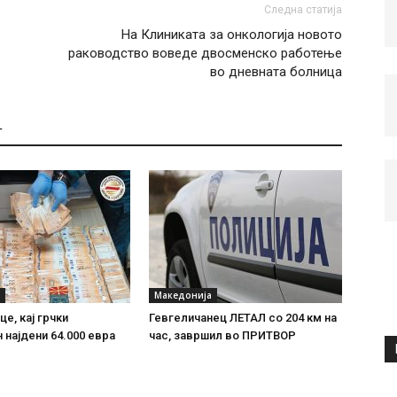
Следна статија
На Клиниката за онкологија новото
раководство воведе двосменско работење
во дневната болница
Т
Македонија
е, кај грчки
Гевгеличанец ЛЕТАЛ со 204 км на
 најдени 64.000 евра
час, завршил во ПРИТВОР