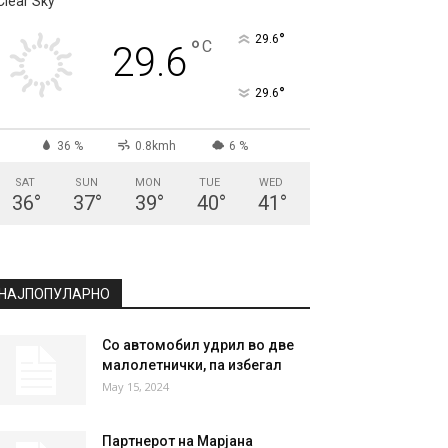
СКОПЈЕ
Clear Sky
°
29.6
°
C
29.6
°
29.6
36 %
0.8kmh
6 %
SAT
SUN
MON
TUE
WED
36
°
37
°
39
°
40
°
41
°