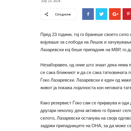
July 23, 2024
Сподели
Пред 23 години, тој го бранеше своето село
војуваше за слобода на Лешок и зачувување
Лазаревски кој беше припадник на МВР, го д
Незаборавен, од оние што знаат дека нема 
се сака ближниот и да се сака татковината п
Ѓоко Лазаревски. Лазаревски е еден од макед
живот ја покажа лојалноста кон неговата тат
Како резервист Ѓоко сам се пријавува и оди 
другари неколку дена активно го бранат сел
селото, Лазаревски останува на своја одгово
задржи припадниците на ОНА, за да може се