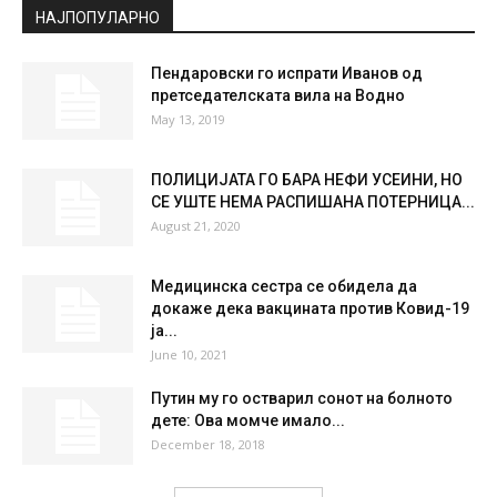
НАЈПОПУЛАРНО
Пендаровски го испрати Иванов од
претседателската вила на Водно
May 13, 2019
ПОЛИЦИЈАТА ГО БАРА НЕФИ УСЕИНИ, НО
СЕ УШТЕ НЕМА РАСПИШАНА ПОТЕРНИЦА...
August 21, 2020
Медицинска сестра се обидела да
докаже дека вакцината против Ковид-19
ја...
June 10, 2021
Путин му го остварил сонот на болното
дете: Ова момче имало...
December 18, 2018