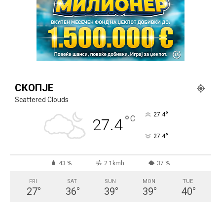
СКОПЈЕ
Scattered Clouds
°
27.4
°
C
27.4
°
27.4
43 %
2.1kmh
37 %
FRI
SAT
SUN
MON
TUE
27
°
36
°
39
°
39
°
40
°