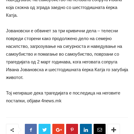
која скокна од зграда заедно со шестгодишната ќерка
Катја.
Јовановски е обвинет за три кривични дела – телесни
повреди сторени како продолжено дело на семејно
насилство, загрозување на сигурноста и наведување на
самоубиство и помагање во самоубиство, поврзани со
трагедијата од 2 март годинава, кога неговата сопруга
Ивана Јовановска и шестгодишната ќерка Катја го загубија
животот.
Тој негираше дека трагедијата е последица на неговите
постапки, објави 4news.mk