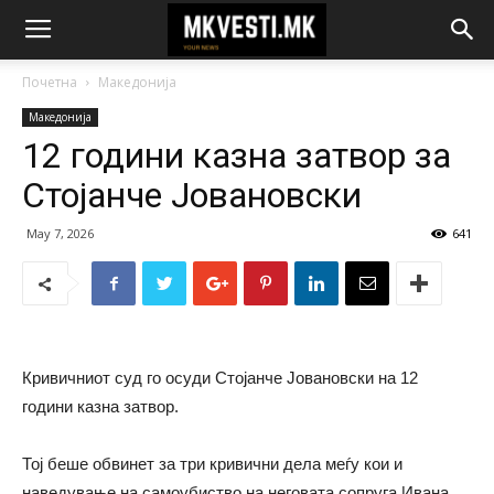
Почетна
Македонија
Македонија
12 години казна затвор за
Стојанче Јовановски
May 7, 2026
641
Кривичниот суд го осуди Стојанче Јовановски на 12
години казна затвор.
Тој беше обвинет за три кривични дела меѓу кои и
наведување на самоубиство на неговата сопруга Ивана