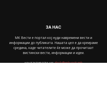
ЗА НАС
МК Вести е портал коj нуди навремени вести и
информации до публиката. Нашата цел е да креираме
средина, каде читателите ќе може да прочитаат
вистински вести, информации и идеи.
контактирајте не:
desk@mkvesti.mk
СЛЕДЕТЕ НЕ