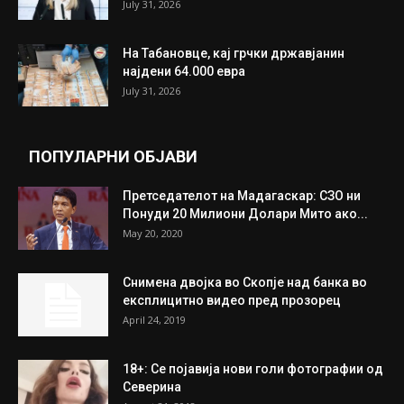
July 31, 2026
На Табановце, кај грчки државјанин
најдени 64.000 евра
July 31, 2026
ПОПУЛАРНИ ОБЈАВИ
Претседателот на Мадагаскар: СЗО ни
Понуди 20 Милиони Долари Мито ако...
May 20, 2020
Снимена двојка во Скопје над банка во
експлицитно видео пред прозорец
April 24, 2019
18+: Се појавија нови голи фотографии од
Северина