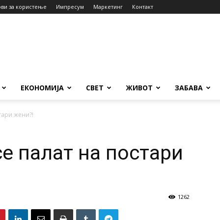
ови за користење
Импресум
Маркетинг
Контакт
ЕКОНОМИЈА
СВЕТ
ЖИВОТ
ЗАБАВА
тари жени?!
е палат на постари
1262