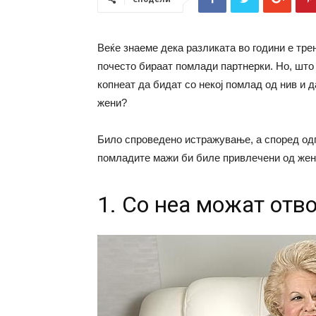
Веќе знаеме дека разликата во години е трен
почесто бираат помлади партнерки. Но, што
копнеат да бидат со некој помлад од нив и 
жени?
Било спроведено истражување, а според одг
помладите мажи би биле привлечени од жен
1. Со неа можат отв