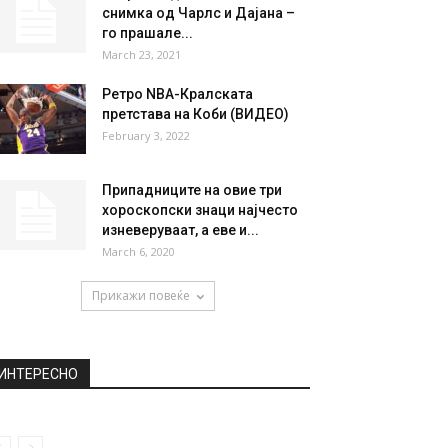
НАЈПОПУЛАРНО
Од полноќ ќе точиме гориво
по нови цени
August 17, 2020
Откриена досега непозната
снимка од Чарлс и Дајана –
го прашале...
March 23, 2021
Ретро NBA-Кралската
претстава на Коби (ВИДЕО)
February 3, 2022
Припадниците на овие три
хороскопски знаци најчесто