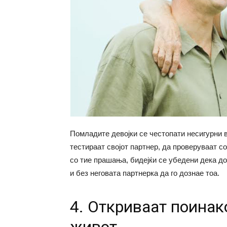
Помладите девојки се честопати несигурни в
тестираат својот партнер, да проверуваат со
со тие прашања, бидејќи се убедени дека до
и без неговата партнерка да го дознае тоа.
4. Откриваат поинак