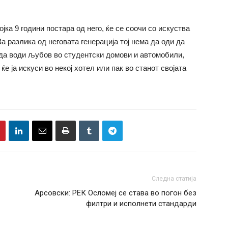
јка 9 години постара од него, ќе се соочи со искуства
а разлика од неговата генерација тој нема да оди да
 да води љубов во студентски домови и автомобили,
ќе ја искуси во некој хотел или пак во станот својата
Следна статија
Арсовски: РЕК Осломеј се става во погон без
филтри и исполнети стандарди