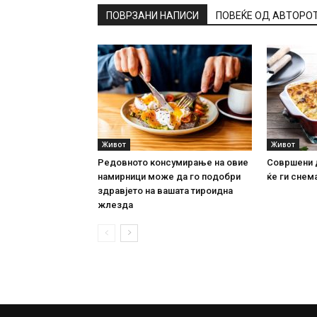
ПОВРЗАНИ НАПИСИ
ПОВЕЌЕ ОД АВТОРО
Живот
Живот
Редовното консумирање на овие
Совршени 
намирници може да го подобри
ќе ги снема
здравјето на вашата тироидна
жлезда