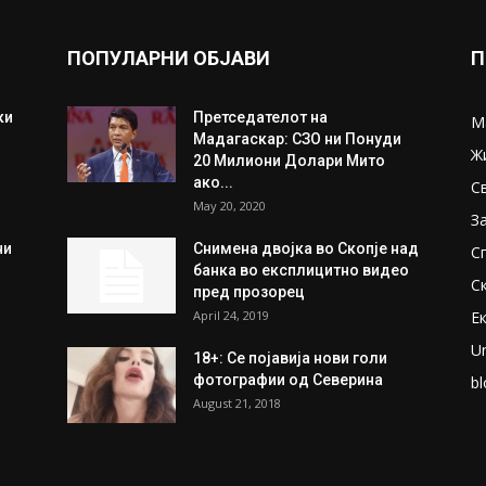
ПОПУЛАРНИ ОБЈАВИ
П
ки
Претседателот на
М
Мадагаскар: СЗО ни Понуди
Ж
20 Милиони Долари Мито
ако...
С
May 20, 2020
З
ни
Снимена двојка во Скопје над
С
банка во експлицитно видео
С
пред прозорец
April 24, 2019
Е
U
18+: Се појавија нови голи
фотографии од Северина
bl
August 21, 2018