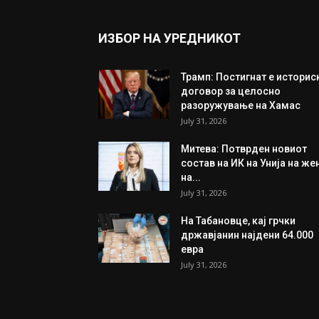
ИЗБОР НА УРЕДНИКОТ
Трамп: Постигнат е историс
договор за целосно
разоружување на Хамас
July 31, 2026
Митева: Потврден новиот
состав на ИК на Унија на же
на...
July 31, 2026
На Табановце, кај грчки
државјанин најдени 64.000
евра
July 31, 2026