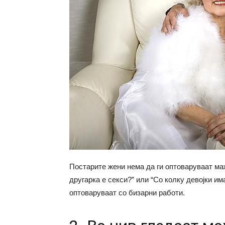
Постарите жени нема да ги оптоваруваат ма
другарка е секси?” или “Со колку девојки им
оптоваруваат со бизарни работи.