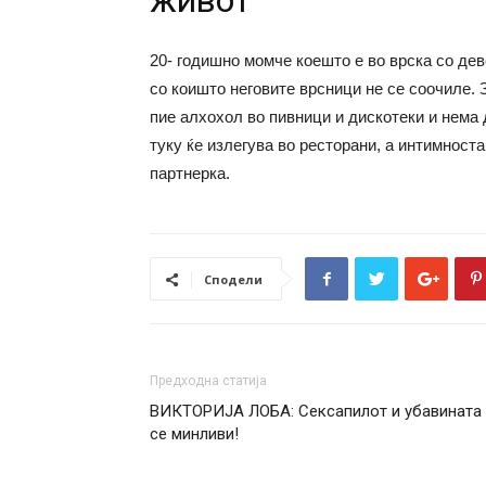
живот
20- годишно момче коешто е во врска со дево
со коишто неговите врсници не се соочиле. З
пие алхохол во пивници и дискотеки и нема
туку ќе излегува во ресторани, а интимноста 
партнерка.
Сподели
Предходна статија
ВИКТОРИЈА ЛОБА: Сексапилот и убавината
се минливи!