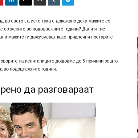
д во светот, а исто така е докажано дека мажите сѐ
 е со жените во подоцнежните години? Дали и тие
дали мажите ги доживуваат како привлечни постарите
оворите на испитаниците дојдовме до 5 причини зошто
а во подоцнежните години.
орено да разговараат