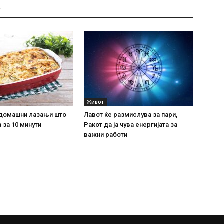
Т
Живот
домашни лазањи што
Лавот ќе размислува за пари,
 за 10 минути
Ракот да ја чува енергијата за
важни работи