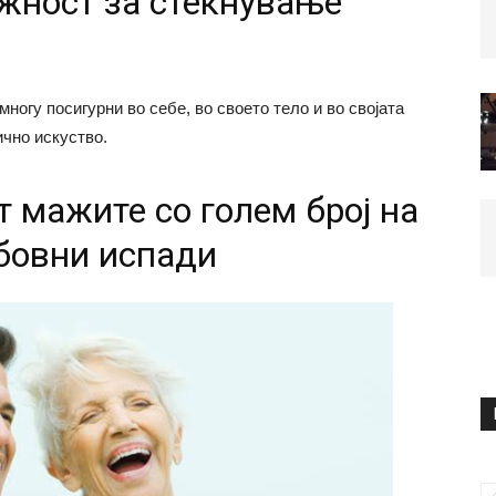
ожност за стекнување
ногу посигурни во себе, во своето тело и во својата
ично искуство.
т мажите со голем број на
убовни испади