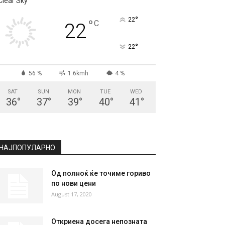
СКОПЈЕ
Clear Sky
°
22
°
C
22
°
22
56 %
1.6kmh
4 %
SAT
SUN
MON
TUE
WED
36
°
37
°
39
°
40
°
41
°