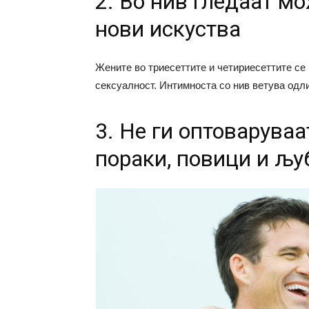
2. Во нив гледаат м
нови искуства
Жените во триесеттите и четириесеттите се м
сексуалност. Интимноста со нив ветува одл
3. Не ги оптоваруваа
пораки, повици и љ