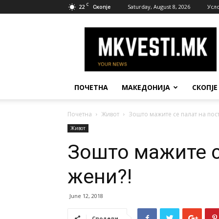
C
22
Saturday, August 8, 2026
Усл
Скопје
МК
Вести
ПОЧЕТНА
МАКЕДОНИЈА
СКОПЈЕ
Почетна
Живот
Зошто мажите се палат на пос
Живот
Зошто мажите с
жени?!
June 12, 2018
Сподели