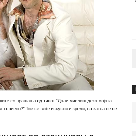
жите со прашања од типот “Дали мислиш дека мојата
аш спиено?” Тие се веќе искусни и зрели, па затоа не се