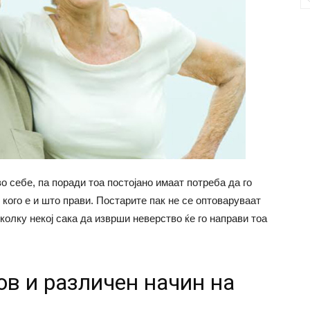
о себе, па поради тоа постојано имаат потреба да го
 кого е и што прави. Постарите пак не се оптоваруваат
колку некој сака да изврши неверство ќе го направи тоа
ов и различен начин на