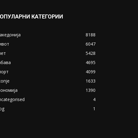
ОПУЛАРНИ КАТЕГОРИИ
акедонија
8188
ивот
6047
вет
5428
абава
4695
порт
4099
копје
1633
кономија
1390
ncategorised
4
og
1