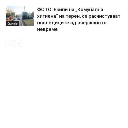
ФОТО: Екипи на „Комунална
хигиена“ на терен, се расчистуваат
последиците од вчерашното
Скопје
невреме