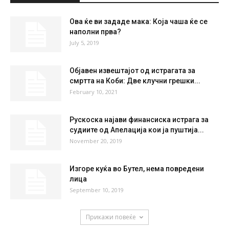
Ова ќе ви зададе мака: Која чаша ќе се
наполни прва?
July 5, 2019
Објавен извештајот од истрагата за
смртта на Коби: Две клучни грешки...
February 10, 2021
Рускоска најави финансиска истрага за
судиите од Апелација кои ја пуштија...
November 20, 2019
Изгоре куќа во Бутел, нема повредени
лица
September 10, 2019
Прикажи повеќе