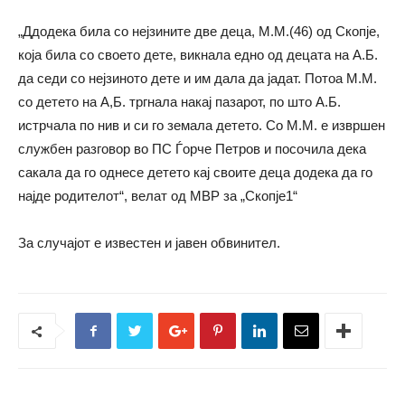
„Ддодека била со нејзините две деца, М.М.(46) од Скопје,
која била со своето дете, викнала едно од децата на А.Б.
да седи со нејзиното дете и им дала да јадат. Потоа М.М.
со детето на А,Б. тргнала накај пазарот, по што А.Б.
истрчала по нив и си го земала детето. Со М.М. е извршен
службен разговор во ПС Ѓорче Петров и посочила дека
сакала да го однесе детето кај своите деца додека да го
најде родителот“, велат од МВР за „Скопје1“
За случајот е известен и јавен обвинител.