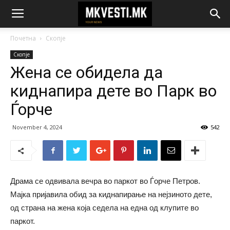
Почетна
Скопје
Скопје
Жена се обидела да
киднапира дете во Парк во
Ѓорче
November 4, 2024
542
Драма се одвивала вечра во паркот во Ѓорче Петров.
Мајка пријавила обид за киднапирање на нејзиното дете,
од страна на жена која седела на една од клупите во
паркот.