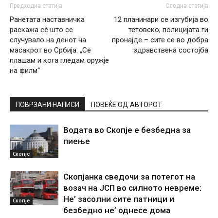
Предходна статија
Следна статија
Ранетата наставничка
12 планинари се изгубија во
раскажа сè што се
тетовско, полицијата ги
случувало на денот на
пронајде – сите се во добра
масакрот во Србија: „Се
здравствена состојба
плашам и кога гледам оружје
на филм“
ПОВРЗАНИ НАПИСИ
ПОВЕЌЕ ОД АВТОРОТ
Водата во Скопје е безбедна за
пиење
Скопје
Скопјанка сведочи за потегот на
возач на ЈСП во силното невреме:
Не’ засолни сите патници и
Скопје
безбедно не’ однесе дома