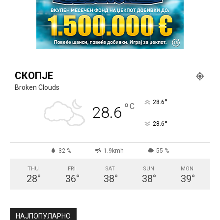
СКОПЈЕ
Broken Clouds
°
28.6
°
C
28.6
°
28.6
32 %
1.9kmh
55 %
THU
FRI
SAT
SUN
MON
28
°
36
°
38
°
38
°
39
°
НАЈПОПУЛАРНО