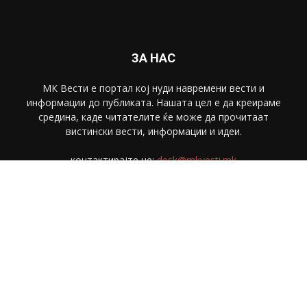
ЗА НАС
МК Вести е портал коj нуди навремени вести и
информации до публиката. Нашата цел е да креираме
средина, каде читателите ќе може да прочитаат
вистински вести, информации и идеи.
контактирајте не:
desk@mkvesti.mk
СЛЕДЕТЕ НЕ
© МК Вести 2018. Сите права се задржани.