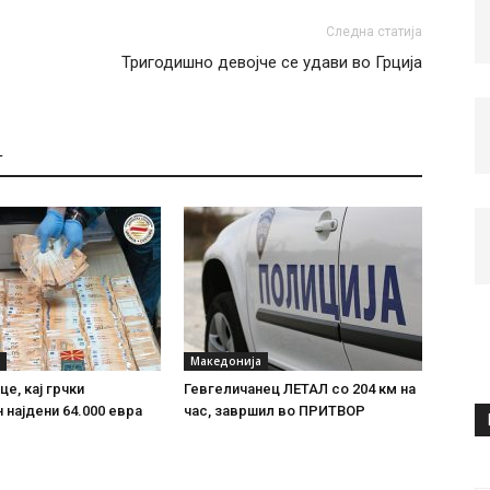
Следна статија
Тригодишно девојче се удави во Грција
Т
Македонија
е, кај грчки
Гевгеличанец ЛЕТАЛ со 204 км на
 најдени 64.000 евра
час, завршил во ПРИТВОР