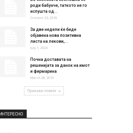
НАЈПОПУЛАРНО
Ципрас: Среќен сум бидејќи
имаме договор што ги
покрива сите предуслови...
June 12, 2018
Во скопската зоолошка се
роди бабунче, таткото не го
испушта од...
October 25, 2018
За две недели ќе биде
објавена нова позитивна
листа на лекови,...
July 1, 2024
Почна доставата на