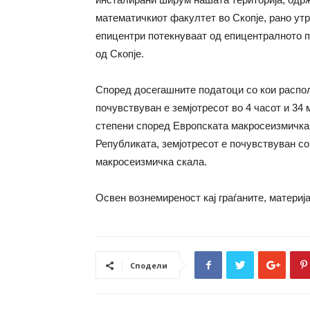
математичкиот факултет во Скопје, рано утр
епицентри потекнуваат од епицентралното п
од Скопје.
Според досегашните податоци со кои распола
почувствуван е земјотресот во 4 часот и 34
степени според Европската макросеизмичка 
Републиката, земјотресот е почувствуван со 
макросеизмичка скала.
Освен вознемиреност кај граѓаните, материја
Сподели