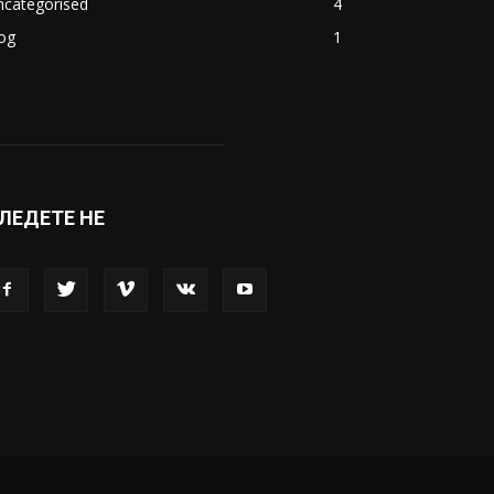
акедонија
8188
ивот
6047
вет
5428
абава
4695
порт
4099
копје
1633
кономија
1390
ncategorised
4
og
1
ЛЕДЕТЕ НЕ