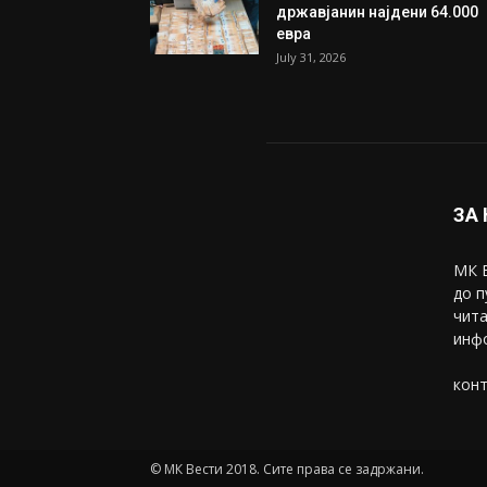
Трамп: Постигнат е историс
договор за целосно
разоружување на Хамас
July 31, 2026
Митева: Потврден новиот
состав на ИК на Унија на же
на...
July 31, 2026
На Табановце, кај грчки
државјанин најдени 64.000
евра
July 31, 2026
ЗА