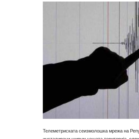
Телеметриската сеизмолошка мрежа на Репу
инсталирани ширум нашата територија, одр