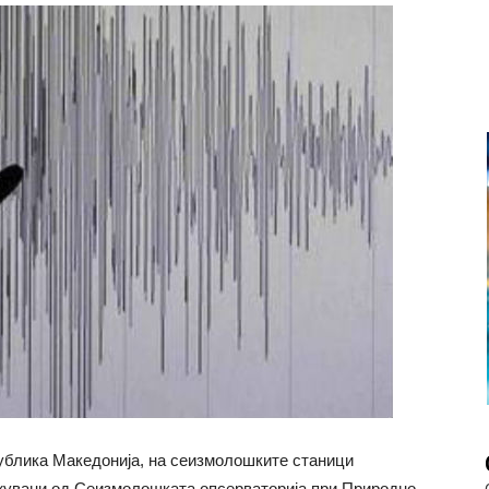
блика Македонија, на сеизмолошките станици
жувани од Сеизмолошката опсерваторија при Природно-