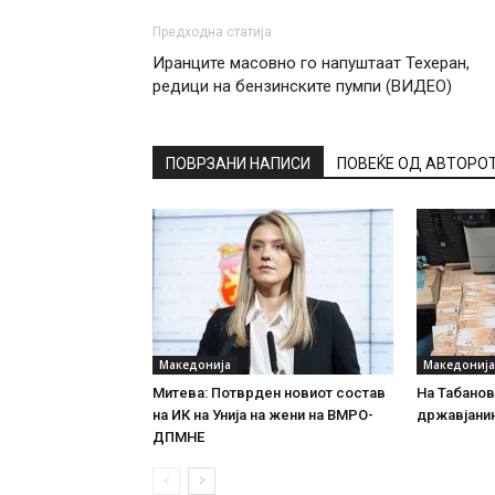
Предходна статија
Иранците масовно го напуштаат Техеран,
редици на бензинските пумпи (ВИДЕО)
ПОВРЗАНИ НАПИСИ
ПОВЕЌЕ ОД АВТОРО
Македонија
Македонија
Митева: Потврден новиот состав
На Табановц
на ИК на Унија на жени на ВМРО-
државјанин
ДПМНЕ