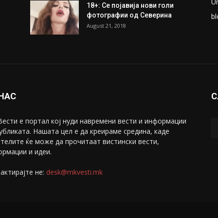
ки
Претседателот на
М
Мадагаскар: СЗО ни Понуди
Ж
20 Милиони Долари Мито
ако...
С
May 20, 2020
З
ни
Снимена двојка во Скопје над
С
банка во експлицитно видео
С
пред прозорец
April 24, 2019
Е
U
18+: Се појавија нови голи
фотографии од Северина
bl
August 21, 2018
 НАС
С