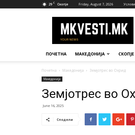
C
29
Friday, August 7, 2026
Услови
Скопје
МК
Вести
ПОЧЕТНА
МАКЕДОНИЈА
СКОПЈЕ
Почетна
Македонија
Земјотрес во Охрид
Македонија
Земјотрес во О
June 16, 2025
Сподели