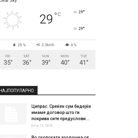
СКОПЈЕ
Clear Sky
°
29
°
C
29
°
29
28 %
0.3kmh
4 %
FRI
SAT
SUN
MON
TUE
35
°
36
°
39
°
40
°
41
°