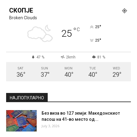
СКОПЈЕ
Broken Clouds
°
25
°
C
25
°
25
47 %
2kmh
81 %
SAT
SUN
MON
TUE
WED
36
°
37
°
40
°
40
°
29
°
НАЈПОПУЛАРНО
Без виза во 127 земји: Македонскиот
пасош на 41-во место од...
July 3, 2026