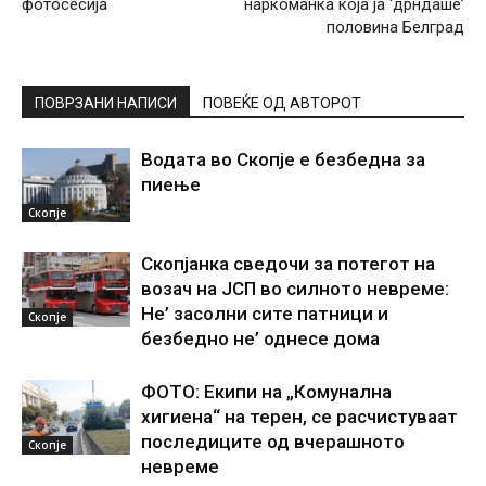
фотосесија
наркоманка која ја ‘дрндаше’
половина Белград
ПОВРЗАНИ НАПИСИ
ПОВЕЌЕ ОД АВТОРОТ
Водата во Скопје е безбедна за
пиење
Скопје
Скопјанка сведочи за потегот на
возач на ЈСП во силното невреме:
Не’ засолни сите патници и
Скопје
безбедно не’ однесе дома
ФОТО: Екипи на „Комунална
хигиена“ на терен, се расчистуваат
последиците од вчерашното
Скопје
невреме