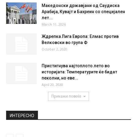
Македонски државјани од Саудиска
Арабија, Кувајт и Бахреин со специјален
лет...
March 11, 2026
Ждрепка Лига Европа: Елмас против
Велковски во група Ф
October 2, 2020
Пристигнува најтоплото лето во
историјата: Температурите ќе бидат
пеколни, но еве...
April 20, 2020
Прикажи повеќе
ИНТЕРЕСНО