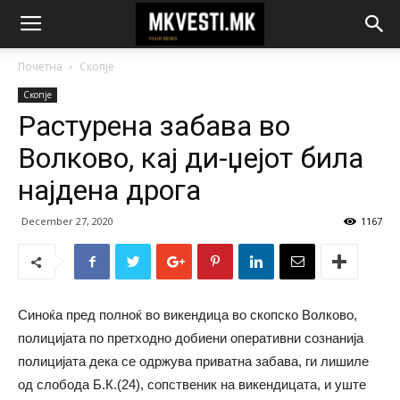
Почетна
Скопје
Скопје
Растурена забава во
Волково, кај ди-џејот била
најдена дрога
December 27, 2020
1167
Синоќа пред полноќ во викендица во скопско Волково,
полицијата по претходно добиени оперативни сознанија
полицијата дека се одржува приватна забава, ги лишиле
од слобода Б.К.(24), сопственик на викендицата, и уште