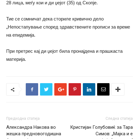
28 лица, меѓу кои и ди џејот (35) од Скопје.
Тие се сомничат дека сториле кривично дело
„Непостапување според здравствените прописи за време
на епидемија.
При претрес кај ди џејот била пронајдена и прашкаста
материја.
Предходна статија
Следна статија
Александра Накова во
Кристијан Голубовиќ за Тара
жешка предновогодишна
Симов: „Мајка и е