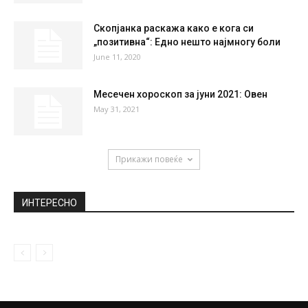
НАЈПОПУЛАРНО
Хрватска: 748 нови случаи на Ковид-19
October 14, 2020
Сара Мејс и Димитар Атанасовски
открија: Чекаме ќерка!
June 8, 2018
Скопјанка раскажа како е кога си
„позитивна“: Едно нешто најмногу боли
June 11, 2020
Месечен хороскоп за јуни 2021: Овен
May 31, 2021