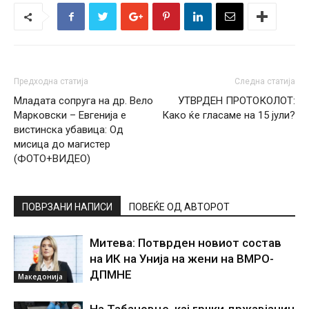
Предходна статија
Следна статија
Младата сопруга на др. Вело
УТВРДЕН ПРОТОКОЛОТ:
Марковски – Евгенија е
Како ќе гласаме на 15 јули?
вистинска убавица: Од
мисица до магистер
(ФОТО+ВИДЕО)
ПОВРЗАНИ НАПИСИ
ПОВЕЌЕ ОД АВТОРОТ
Митева: Потврден новиот состав
на ИК на Унија на жени на ВМРО-
ДПМНЕ
Македонија