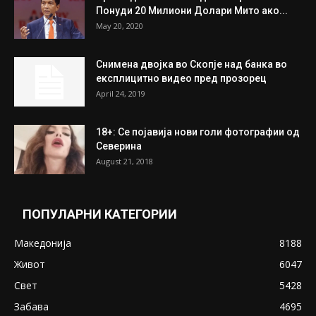
July 31, 2026
На Табановце, кај грчки државјанин
најдени 64.000 евра
July 31, 2026
ПОПУЛАРНИ ОБЈАВИ
Претседателот на Мадагаскар: СЗО ни
Понуди 20 Милиони Долари Мито ако...
May 20, 2020
Снимена двојка во Скопје над банка во
експлицитно видео пред прозорец
April 24, 2019
18+: Се појавија нови голи фотографии од
Северина