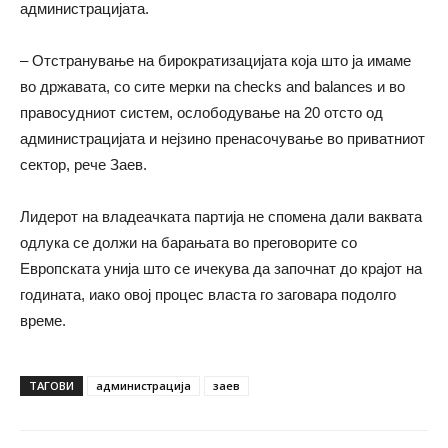
администрацијата.
– Отстранување на бирократизацијата која што ја имаме
во државата, со сите мерки na checks and balances и во
правосудниот систем, ослободување на 20 отсто од
администрацијата и нејзино пренасочување во приватниот
сектор, рече Заев.
Лидерот на владеачката партија не спомена дали ваквата
одлука се должи на барањата во преговорите со
Европската унија што се ичекува да започнат до крајот на
годината, иако овој процес власта го заговара подолго
време.
ТАГОВИ
администрација
заев