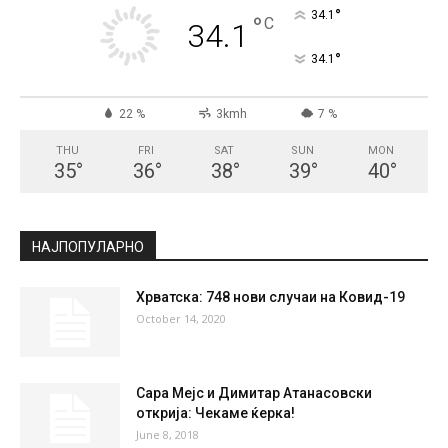
СКОПЈЕ
Clear Sky
°
34.1
°
C
34.1
°
34.1
22 %
3kmh
7 %
THU
FRI
SAT
SUN
MON
35
°
36
°
38
°
39
°
40
°