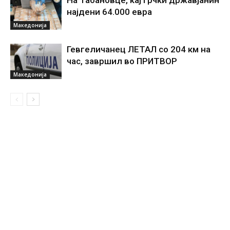
На Табановце, кај грчки државјанин
најдени 64.000 евра
Македонија
Гевгеличанец ЛЕТАЛ со 204 км на
час, завршил во ПРИТВОР
Македонија