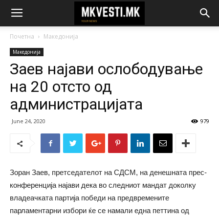
Почетна
Македонија
Македонија
Заев најави ослободување
на 20 отсто од
администрацијата
June 24, 2020
979
Зоран Заев, претседателот на СДСМ, на денешната прес-
конференција најави дека во следниот мандат доколку
владеачката партија победи на предвремените
парламентарни избори ќе се намали една петтина од