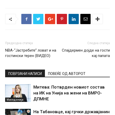
Предходна статија
Следна статија
NBA-“Јастребите” ловат и на
Спајдермен дојде на гости
гостински терен (ВИДЕО)
кај папата
ПОВРЗАНИ НАПИСИ
ПОВЕЌЕ ОД АВТОРОТ
Митева: Потврден новиот состав
на ИК на Унија на жени на ВМРО-
ДПМНЕ
Македонија
На Табановце, кај грчки државјанин