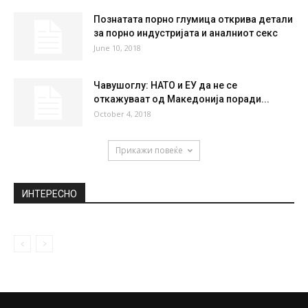
НАЈПОПУЛАРНО
Србија се крена на нозе после нејзината
трогателна исповед! Короната за...
April 8, 2020
Ферди Јашар: Еве ви го резултатот на
македонското здравство, овде почива...
September 22, 2020
Познатата порно глумица открива детали
за порно индустријата и аналниот секс
June 10, 2018
Чавушоглу: НАТО и ЕУ да не се
откажуваат од Македонија поради...
October 4, 2018