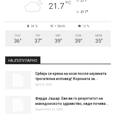
СКОПЈЕ
Few Clouds
°
21.7
°
C
21.7
°
21.7
36 %
1.5kmh
12 %
THU
FRI
SAT
SUN
MON
36
°
37
°
39
°
39
°
35
°