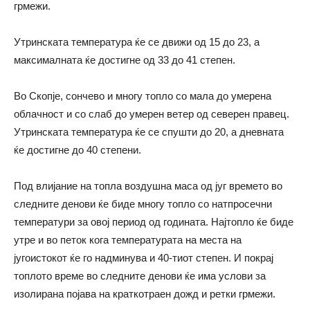
грмежи.
Утринската температура ќе се движи од 15 до 23, а
максималната ќе достигне од 33 до 41 степен.
Во Скопје, сончево и многу топло со мала до умерена
облачност и со слаб до умерен ветер од северен правец.
Утринската температура ќе се спушти до 20, а дневната
ќе достигне до 40 степени.
Под влијание на топла воздушна маса од југ времето во
следните денови ќе биде многу топло со натпросечни
температури за овој период од годината. Најтопло ќе биде
утре и во петок кога температурата на места на
југоистокот ќе го надминува и 40-тиот степен. И покрај
топлото време во следните денови ќе има услови за
изолирана појава на краткотраен дожд и ретки грмежи.