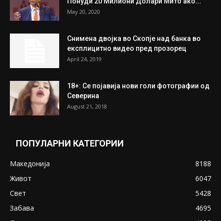
July 31, 2026
На Табановце, кај грчки државјанин
најдени 64.000 евра
July 31, 2026
ПОПУЛАРНИ ОБЈАВИ
Претседателот на Мадагаскар: СЗО ни
Понуди 20 Милиони Долари Мито ако...
May 20, 2020
Снимена двојка во Скопје над банка во
експлицитно видео пред прозорец
April 24, 2019
18+: Се појавија нови голи фотографии од
Северина