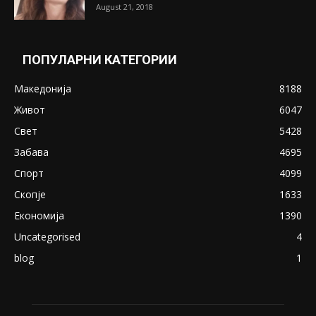
Претседателот на Мадагаскар: СЗО ни
Понуди 20 Милиони Долари Мито ако...
May 20, 2020
Снимена двојка во Скопје над банка во
експлицитно видео пред прозорец
April 24, 2019
18+: Се појавија нови голи фотографии од
Северина
August 21, 2018
ПОПУЛАРНИ КАТЕГОРИИ
Македонија
8188
Живот
6047
Свет
5428