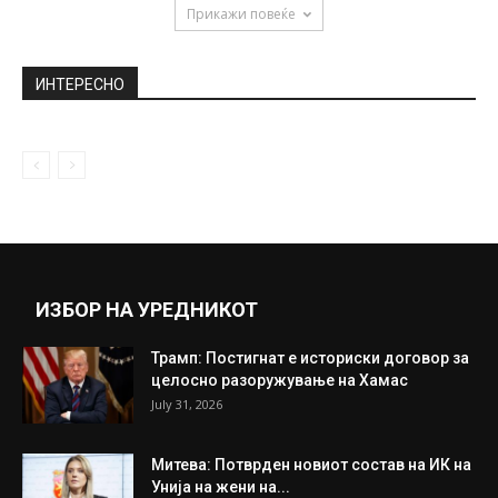
March 9, 2020
Бракот на Бил и Мелинда Гејтс се
распаднал поради милијардерот
педофил?
May 10, 2021
Научниците тврдат: Сиромаштијата
предизвикува мигрена
June 19, 2019
Прикажи повеќе
ИНТЕРЕСНО