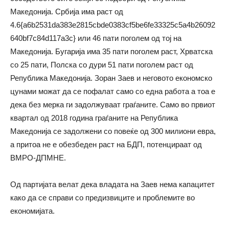
Македонија. Србија има раст од
4.6{a6b2531da383e2815cbde0383cf5be6fe33325c5a4b26092
640bf7c84d117a3c} или 46 пати поголем од тој на
Македонија. Бугарија има 35 пати поголем раст, Хрватска
со 25 пати, Полска со дури 51 пати поголем раст од
Република Македонија. Зоран Заев и неговото економско
цунами можат да се пофалат само со една работа а тоа е
дека без мерка ги задолжуваат граѓаните. Само во првиот
квартал од 2018 година граѓаните на Република
Македонија се задолжени со повеќе од 300 милиони евра,
а притоа не е обезбеден раст на БДП, потенцираат од
ВМРО-ДПМНЕ.
Од партијата велат дека владата на Заев нема капацитет
како да се справи со предизвиците и проблемите во
економијата.