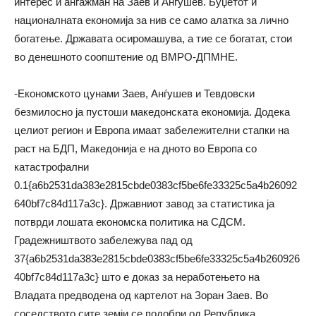
интерес и ангажман на Заев и Анѓушев. Буџетот и
националната економија за нив се само алатка за лично
богатење. Државата осиромашува, а тие се богатат, стои
во денешното соопштение од ВМРО-ДПМНЕ.
-Економското цунами Заев, Анѓушев и Тевдовски
безмилосно ја пустоши македонската економија. Додека
целиот регион и Европа имаат забележителни стапки на
раст на БДП, Македонија е на дното во Европа со
катастрофални
0.1{a6b2531da383e2815cbde0383cf5be6fe33325c5a4b26092
640bf7c84d117a3c}. Државниот завод за статистика ја
потврди лошата економска политика на СДСМ.
Градежништвото забележува пад од
37{a6b2531da383e2815cbde0383cf5be6fe33325c5a4b260926
40bf7c84d117a3c} што е доказ за неработењето на
Владата предводена од картелот на Зоран Заев. Во
соседството сите земји се подобри од Република