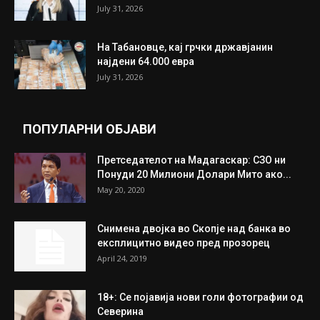
ИЗБОР НА УРЕДНИКОТ
Трамп: Постигнат е историски договор за
целосно разоружување на Хамас
July 31, 2026
Митева: Потврден новиот состав на ИК на
Унија на жени на...
July 31, 2026
На Табановце, кај грчки државјанин
најдени 64.000 евра
July 31, 2026
ПОПУЛАРНИ ОБЈАВИ