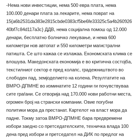
-Нема нови инвестиции, нема 500 евра плата, нема
100.000 денари плата за лекарите, нема поврат на
15{a6b2531da383e2815cbde0383cf5be6fe33325c5a4b260926
40bf7c84d117a3c} ДДВ, нема социјална помош од 12.000
денари, бесплатно болничко лекување, и нема 600
километри нов автопат и 550 километри магистрални
патишта. Се што кажаа се излажаа. Економската клима се
влошува. Македонската економија е во критична состојба,
текстилниот сектор е пред колапс, градежништвото во
слободен пад, земјоделието на колена. Резултатите на
ВМРО-ДПМНЕ во изминатите 12 години ги почувствуваа
сите граѓани. Се отворија над 170.000 нови работни места,
огромен број на странски компании. Овие погубни
политики мора да престанат. Картелот на власт мора да
падне. Токму затоа ВМРО-ДПМНЕ бара предвремени
избори заедно со претседателските, техничка влада 100
дена пред избори и претседател на ДИК по предлог на