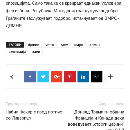
опозицијата. Само така ќе се креираат еднакви услови за
фер избори. Република Македонија заслужува подобро.
Граѓаните заслужуваат подобро, истакнуваат од ВМРО-
ДПМНЕ.
ТАГОВИ
dpmne
vmro
zaev
вмро
дпмне
економија
заев
Предходна статија
Следна статија
Набил Фекир е пред потпис
Доналд Трамп ги обвини
со Ливерпул
Франција и Канада дека
воведуваат „строги царини“