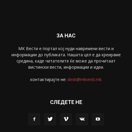
Забава
4695
Спорт
4099
Скопје
1633
Економија
1390
Uncategorised
4
blog
1
ЗА НАС
МК Вести е портал коj нуди навремени вести и
информации до публиката. Нашата цел е да креираме
средина, каде читателите ќе може да прочитаат