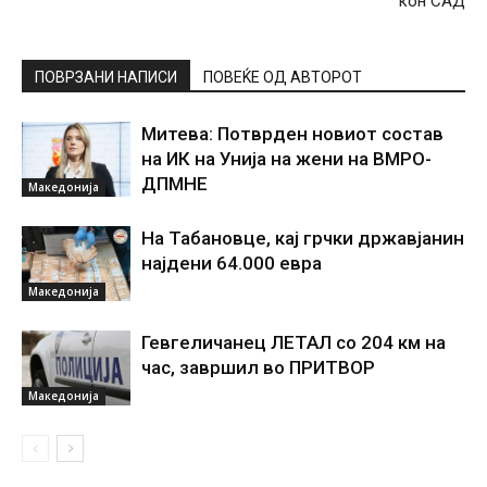
кон САД
ПОВРЗАНИ НАПИСИ
ПОВЕЌЕ ОД АВТОРОТ
Митева: Потврден новиот состав
на ИК на Унија на жени на ВМРО-
ДПМНЕ
Македонија
На Табановце, кај грчки државјанин
најдени 64.000 евра
Македонија
Гевгеличанец ЛЕТАЛ со 204 км на
час, завршил во ПРИТВОР
Македонија