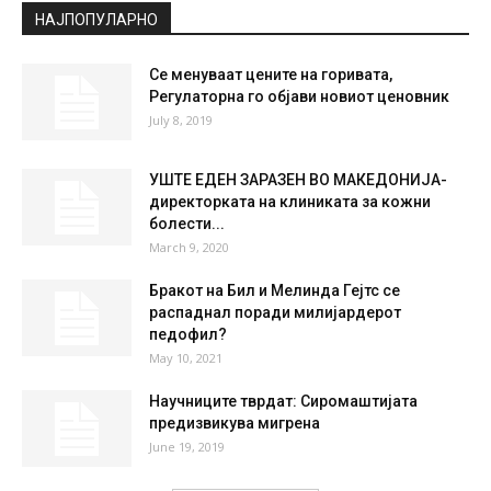
°
23.1
°
C
23.1
°
23.1
58 %
2.6kmh
1 %
SUN
MON
TUE
WED
THU
37
°
40
°
41
°
42
°
38
°
НАЈПОПУЛАРНО
Се менуваат цените на горивата,
Регулаторна го објави новиот ценовник
July 8, 2019
УШТЕ ЕДЕН ЗАРАЗЕН ВО МАКЕДОНИЈА-
директорката на клиниката за кожни
болести...