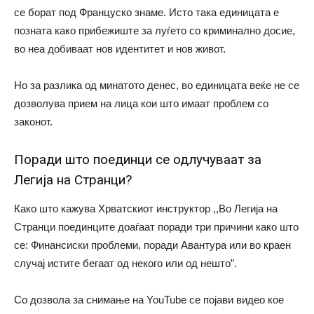
се борат под Француско знаме. Исто така единицата е
позната како прибежиште за луѓето со криминално досие,
во неа добиваат нов идентитет и нов живот.
Но за разлика од минатото денес, во единицата веќе не се
дозволува прием на лица кои што имаат проблем со
законот.
Поради што поединци се одлучуваат за
Легија на Странци?
Како што кажува Хрватскиот инструктор ,,Во Легија на
Странци поединците доаѓаат поради три причини како што
се: Финансиски проблеми, поради Авантура или во краен
случај истите бегаат од некого или од нешто”.
Со дозвола за снимање на YouTube се појави видео кое