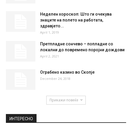
39 %
1.8kmh
33 %
FRI
SAT
SUN
MON
TUE
35
°
37
°
39
°
39
°
28
°
НАЈПОПУЛАРНО
Регулаторна се огласи: Од полноќ нови
цени на горивата
December 2, 2019
Неделен хороскоп: Што ги очекува
знаците на полето на работата,
здравјето...
April 1, 2019
Претпладне сончево – попладне со
локални до повремено поројни дождови
April 2, 2021