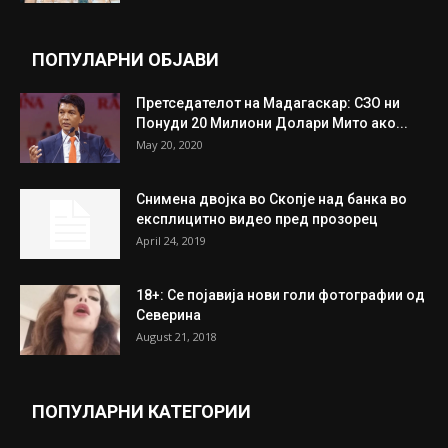
целосно разоружување на Хамас
July 31, 2026
Митева: Потврден новиот состав на ИК на
Унија на жени на...
July 31, 2026
На Табановце, кај грчки државјанин
најдени 64.000 евра
July 31, 2026
ПОПУЛАРНИ ОБЈАВИ
Претседателот на Мадагаскар: СЗО ни
Понуди 20 Милиони Долари Мито ако...
May 20, 2020
Снимена двојка во Скопје над банка во