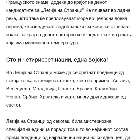
Француското знаме, додека до крајот на денот
кандидатите за ,,Легија на Странци” ќе пливаат во ладна
река, исто така ќе препливуваат море во целосна воена
опрема, ќе изведуваат падобрански скокови, ќе стрелаат
и како за крај на денот повторно ќе изведат скок во реката
која има минимална температура.
Сто и четириесет нации, една војска!
Во Легија на Странци може да се сретнат поединци од
секоја точка на земјината топка, како на пример : Англија,
Венецуела, Молдавија, Полска, Бразил, Колумбија,
Непал, Србија, Хрватска и уште многу други држави од
светот.
Легија на Странци од секогаш била мистериозна
специјална единица поради тоа што во нејзиниот состав
прима поединци од најразлични нации но со една цел, да