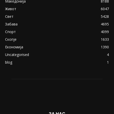
експлицитно видео пред прозорец
April 24, 2019
18+: Се појавија нови голи фотографии од
Северина
August 21, 2018
ПОПУЛАРНИ КАТЕГОРИИ
Македонија
8188
Живот
6047
Свет
5428
Забава
4695
Спорт
4099
Скопје
1633
Економија
1390