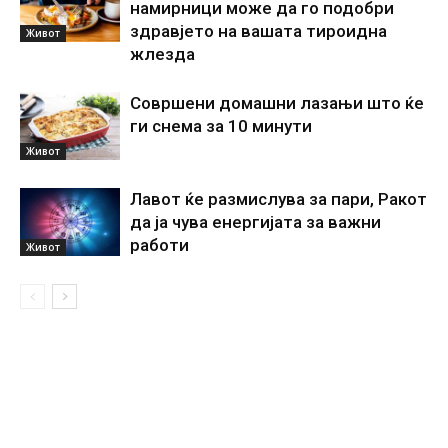
намирници може да го подобри
здравјето на вашата тироидна
Живот
жлезда
Совршени домашни лазањи што ќе
ги снема за 10 минути
Живот
Лавот ќе размислува за пари, Ракот
да ја чува енергијата за важни
работи
Живот