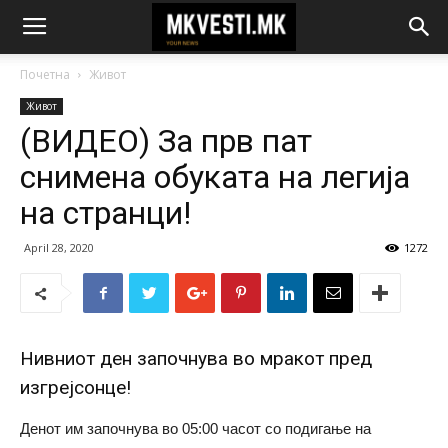
Почетна
Живот
Живот
(ВИДЕО) За прв пат
снимена обуката на легија
на странци!
April 28, 2020
1272
Нивниот ден започнува во мракот пред
изгрејсонце!
Денот им започнува во 05:00 часот со подигање на