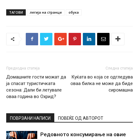
ТАГОВИ
легија на странци
обука
Предходна статија
Следна статија
Домашните гости можат да
Куќата во која се одгледува
ја спасат туристичката
оваа билка не може да биде
сезона: Дали би летувале
сиромашна
оваа година во Охрид?
ПОВРЗАНИ НАПИСИ
ПОВЕЌЕ ОД АВТОРОТ
Редовното консумирање на овие