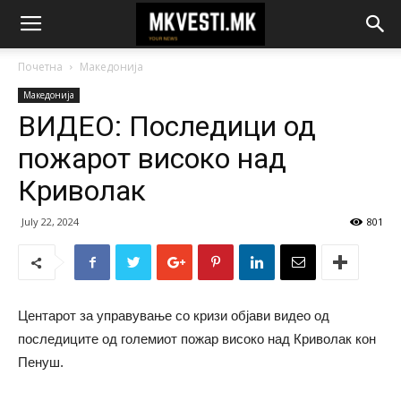
Почетна
Македонија
Македонија
ВИДЕО: Последици од
пожарот високо над
Криволак
July 22, 2024
801
Центарот за управување со кризи објави видео од
последиците од големиот пожар високо над Криволак кон
Пенуш.