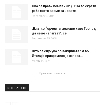
Ова се прави компании: ДУНА го скрати
работното време за новите...
December 4, 2019
„Влатко Ѓорчев ги молеше како Господ
да не нè напаѓаат“, се...
September 25, 2018
Што се случува со вакцината? И во
Италија привремено ја запреа...
March 15, 2021
Прикажи повеќе
ИНТЕРЕСНО