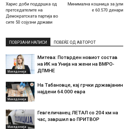
Харис доби поддршка од
Mинимална кошница за јули
претседателите на
e 60.570 денари
Демократската партија во
сите 50 сојузни држави
ПОВРЗАНИ НАПИСИ
ПОВЕЌЕ ОД АВТОРОТ
Митева: Потврден новиот состав
на ИК на Унија на жени на ВМРО-
ДПМНЕ
Македонија
На Табановце, кај грчки државјанин
најдени 64.000 евра
Македонија
Гевгеличанец ЛЕТАЛ со 204 км на
час, завршил во ПРИТВОР
Македонија