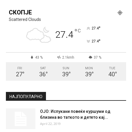
СКОПЈЕ
Scattered Clouds
°
27.4
°
C
27.4
°
27.4
43 %
2.1kmh
37 %
FRI
SAT
SUN
MON
TUE
27
°
36
°
39
°
39
°
40
°
НАЈПОПУЛАРНО
ОЈО: Испукани повеќе куршуми од
близина во таткото и детето кај...
April 22, 2019