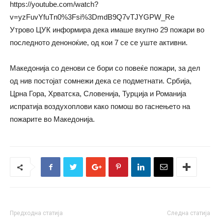
https://youtube.com/watch?
v=yzFuvYfuTn0%3Fsi%3DmdB9Q7vTJYGPW_Re
Утрово ЦУК информира дека имаше вкупно 29 пожари во
последното деноноќие, од кои 7 се се уште активни.
Македонија со денови се бори со повеќе пожари, за дел
од нив постојат сомнежи дека се подметнати. Србија,
Црна Гора, Хрватска, Словенија, Турција и Романија
испратија воздухоплови како помош во гаснењето на
пожарите во Македонија.
Предходна статија
Следна статија