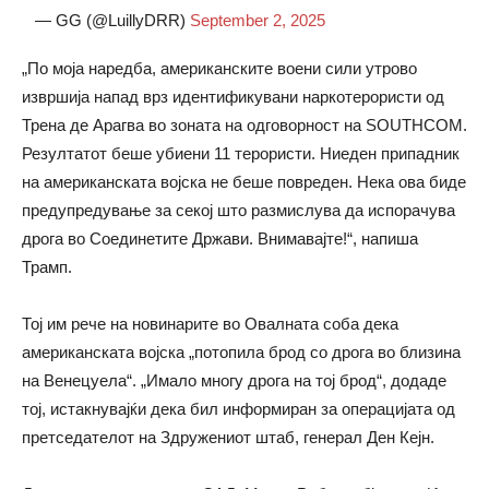
— GG (@LuillyDRR)
September 2, 2025
„По моја наредба, американските воени сили утрово
извршија напад врз идентификувани наркотерористи од
Трена де Арагва во зоната на одговорност на SOUTHCOM.
Резултатот беше убиени 11 терористи. Ниеден припадник
на американската војска не беше повреден. Нека ова биде
предупредување за секој што размислува да испорачува
дрога во Соединетите Држави. Внимавајте!“, напиша
Трамп.
Тој им рече на новинарите во Овалната соба дека
американската војска „потопила брод со дрога во близина
на Венецуела“. „Имало многу дрога на тој брод“, додаде
тој, истакнувајќи дека бил информиран за операцијата од
претседателот на Здружениот штаб, генерал Ден Кејн.