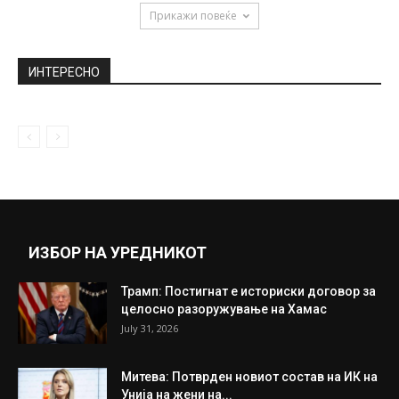
June 17, 2020
Балкански vs. Европски мажи: Ракија и
политика наспроти мачење и дисциплина
December 5, 2019
Муслиу: Бучковски не е паднат од небо,
тој има добри контакти...
December 4, 2020
Прикажи повеќе
ИНТЕРЕСНО