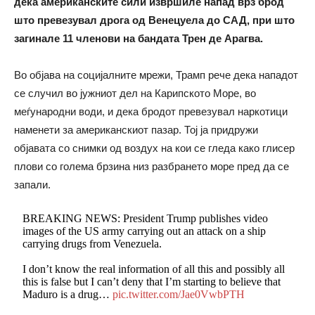
дека американските сили извршиле напад врз брод
што превезувал дрога од Венецуела до САД, при што
загинале 11 членови на бандата Трен де Арагва.
Во објава на социјалните мрежи, Трамп рече дека нападот
се случил во јужниот дел на Карипското Море, во
меѓународни води, и дека бродот превезувал наркотици
наменети за американскиот пазар. Тој ја придружи
објавата со снимки од воздух на кои се гледа како глисер
плови со голема брзина низ разбрането море пред да се
запали.
BREAKING NEWS: President Trump publishes video
images of the US army carrying out an attack on a ship
carrying drugs from Venezuela.
I don’t know the real information of all this and possibly all
this is false but I can’t deny that I’m starting to believe that
Maduro is a drug…
pic.twitter.com/Jae0VwbPTH