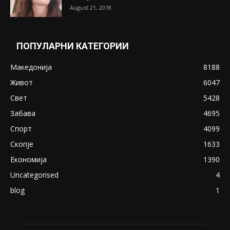
Претседателот на Мадагаскар: СЗО ни
Понуди 20 Милиони Долари Мито ако...
May 20, 2020
Снимена двојка во Скопје над банка во
експлицитно видео пред прозорец
April 24, 2019
18+: Се појавија нови голи фотографии од
Северина
August 21, 2018
ПОПУЛАРНИ КАТЕГОРИИ
Македонија
8188
Живот
6047
Свет
5428