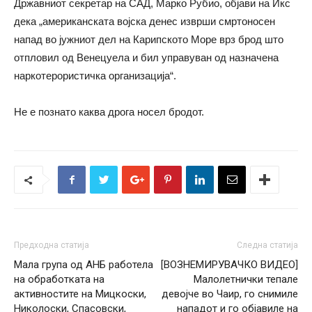
Државниот секретар на САД, Марко Рубио, објави на Икс
дека „американската војска денес изврши смртоносен
напад во јужниот дел на Карипското Море врз брод што
отпловил од Венецуела и бил управуван од назначена
наркотерористичка организација“.
Не е познато каква дрога носел бродот.
Предходна статија
Следна статија
Мала група од АНБ работела
[ВОЗНЕМИРУВАЧКО ВИДЕО]
на обработката на
Малолетнички тепале
активностите на Мицкоски,
девојче во Чаир, го снимиле
Николоски, Спасовски,
нападот и го објавиле на