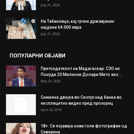
ИЗБОР НА УРЕДНИКОТ
Трамп: Постигнат е историски договор за
целосно разоружување на Хамас
July 31, 2026
Митева: Потврден новиот состав на ИК на
Унија на жени на...
July 31, 2026
На Табановце, кај грчки државјанин
најдени 64.000 евра
July 31, 2026
ПОПУЛАРНИ ОБЈАВИ