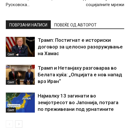
Русковска…
социјалните мрежи
ПОВРЗАНИ НАПИСИ
ПОВЕЌЕ ОД АВТОРОТ
Трамп: Постигнат е историски
договор за целосно разоружување
на Хамас
Свет
Трамп и Нетанјаху разговараа во
Белата куќа: „Опцијата е нов напад
врз Иран“
Свет
Најмалку 13 загинати во
земјотресот во Јапонија, потрага
по преживеани под урнатините
Свет