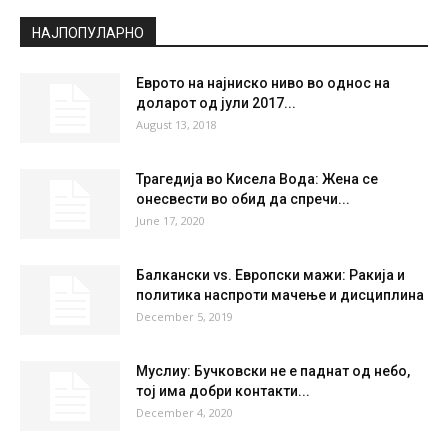
Broken Clouds
°
34
°
C
34
°
34
25 %
3.9kmh
67 %
FRI
SAT
SUN
MON
TUE
33
°
36
°
39
°
39
°
41
°
НАЈПОПУЛАРНО
Еврото на најниско ниво во однос на
доларот од јули 2017...
August 13, 2018
Трагедија во Кисела Вода: Жена се
онесвести во обид да спречи...