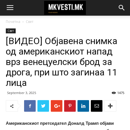
Почетна
Свет
Свет
[ВИДЕО] Објавена снимка
од американскиот напад
врз венецуелски брод за
дрога, при што загинаа 11
лица
September 3, 2025
1475
Американскиот претседател Доналд Трамп објави