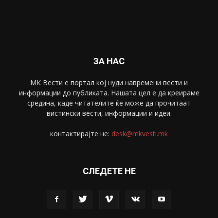
Забава
4695
Спорт
4099
Скопје
1633
Економија
1390
Uncategorised
4
blog
1
ЗА НАС
МК Вести е портал коj нуди навремени вести и
информации до публиката. Нашата цел е да креираме
средина, каде читателите ќе може да прочитаат