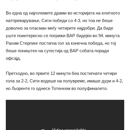
Во една од најголемите драми во историјата на елитното
натпреварување, Сити победи со 4-3, но тоа не беше
доволно за пласман меѓу четирите најдобри. Да биде
уште поинтересно се погрижи ВАР бидејќи во 94. минута
Рахим Стерлинг постигна гол за конечна победа, но тој
беше поништен на сугестија од ВАР собата поради
офсајд.
Претходно, во првите 12 минути беа постигнати четири
гола за 2-2, Сити водеше на полувреме, имаше дури и 4-2,
но Љоренте го однесе Тотенхем во полуфиналето.