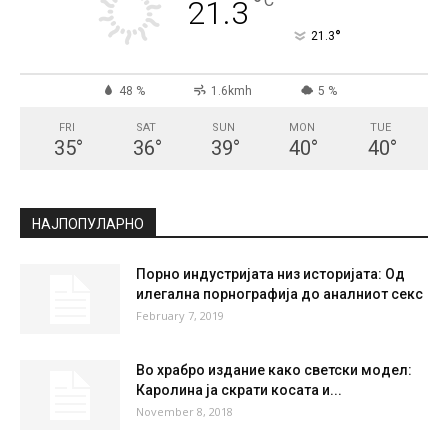
°
C
21.3
°
21.3
48 %
1.6kmh
5 %
FRI
SAT
SUN
MON
TUE
35
°
36
°
39
°
40
°
40
°
НАЈПОПУЛАРНО
Порно индустријата низ историјата: Од
илегална порнографија до аналниот секс
February 7, 2019
Во храбро издание како светски модел:
Каролина ја скрати косата и...
November 8, 2018