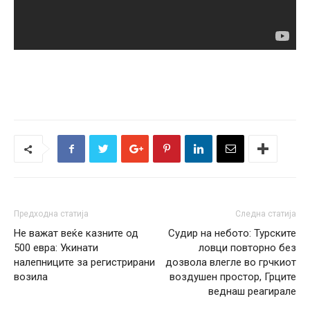
Предходна статија
Следна статија
Не важат веќе казните од
Судир на небото: Турските
500 евра: Укинати
ловци повторно без
налепниците за регистрирани
дозвола влегле во грчкиот
возила
воздушен простор, Грците
веднаш реагирале