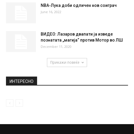
NBA-Лука доби одличен нов соиграч
June 16, 2022
ВИДЕО: Лазаров двапати ја изведе
познатата „магија“ против Мотор во ЛШ
December 11, 2020
Прикажи повеќе
ИНТЕРЕСНО