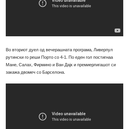
Во вториот дуел од вечерашната програма, Ливерпул
рутински го реши Порто со 4-1. По еден гол постигнаа
Мане, Салах, Фирмино и Ван Дајк и премиерлигашот си
закажа двомеч со Барселона.