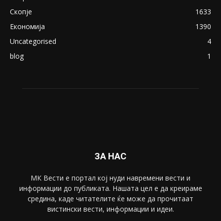
Скопје
1633
Економија
1390
Uncategorised
4
blog
1
ЗА НАС
МК Вести е портал коj нуди навремени вести и
информации до публиката. Нашата цел е да креираме
средина, каде читателите ќе може да прочитаат
вистински вести, информации и идеи.