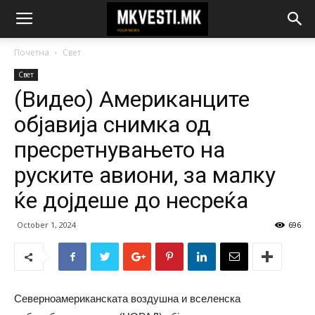
Почетна
Свет
Свет
(Видео) Американците
објавија снимка од
пресретнувањето на
руските авиони, за малку
ќе дојдеше до несреќа
October 1, 2024
696
Северноамериканската воздушна и вселенска