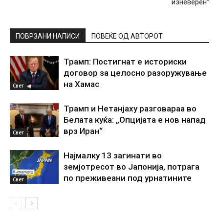
изневерен“
ПОВРЗАНИ НАПИСИ
ПОВЕЌЕ ОД АВТОРОТ
Трамп: Постигнат е историски
договор за целосно разоружување
на Хамас
Свет
Трамп и Нетанјаху разговараа во
Белата куќа: „Опцијата е нов напад
врз Иран“
Свет
Најмалку 13 загинати во
земјотресот во Јапонија, потрага
по преживеани под урнатините
Свет