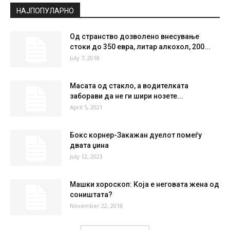
°
23.1
°
C
23.1
°
23.1
58 %
2.6kmh
1 %
SUN
MON
TUE
WED
THU
37
°
40
°
41
°
42
°
38
°
НАЈПОПУЛАРНО
Од странство дозволено внесување
стоки до 350 евра, литар алкохол, 200...
July 7, 2018
Масата од стакло, а водителката
заборави да не ги шири нозете...
April 5, 2021