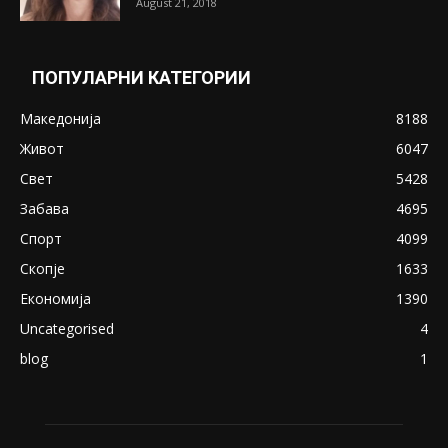
Претседателот на Мадагаскар: СЗО ни
Понуди 20 Милиони Долари Мито ако...
May 20, 2020
Снимена двојка во Скопје над банка во
експлицитно видео пред прозорец
April 24, 2019
18+: Се појавија нови голи фотографии од
Северина
August 21, 2018
ПОПУЛАРНИ КАТЕГОРИИ
Македонија
8188
Живот
6047
Свет
5428
Забава
4695