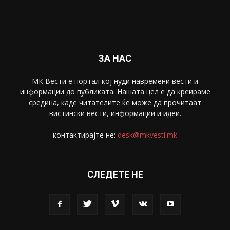
Спорт
4099
Скопје
1633
Економија
1390
Uncategorised
4
blog
1
ЗА НАС
МК Вести е портал коj нуди навремени вести и
информации до публиката. Нашата цел е да креираме
средина, каде читателите ќе може да прочитаат