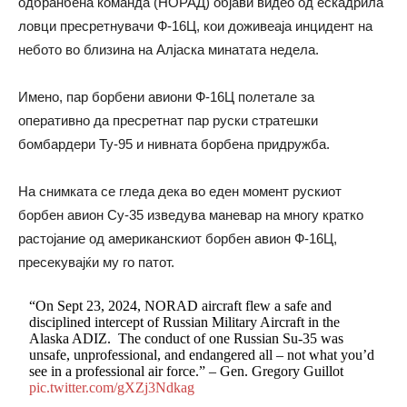
одбранбена команда (НОРАД) објави видео од ескадрила
ловци пресретнувачи Ф-16Ц, кои доживеаја инцидент на
небото во близина на Алјаска минатата недела.
Имено, пар борбени авиони Ф-16Ц полетале за
оперативно да пресретнат пар руски стратешки
бомбардери Ту-95 и нивната борбена придружба.
На снимката се гледа дека во еден момент рускиот
борбен авион Су-35 изведува маневар на многу кратко
растојание од американскиот борбен авион Ф-16Ц,
пресекувајќи му го патот.
“On Sept 23, 2024, NORAD aircraft flew a safe and
disciplined intercept of Russian Military Aircraft in the
Alaska ADIZ. The conduct of one Russian Su-35 was
unsafe, unprofessional, and endangered all – not what you’d
see in a professional air force.” – Gen. Gregory Guillot
pic.twitter.com/gXZj3Ndkag