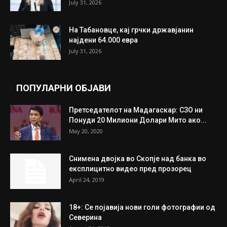
ИЗБОР НА УРЕДНИКОТ
Трамп: Постигнат е историски договор за
целосно разоружување на Хамас
July 31, 2026
Митева: Потврден новиот состав на ИК на
Унија на жени на...
July 31, 2026
На Табановце, кај грчки државјанин
најдени 64.000 евра
July 31, 2026
ПОПУЛАРНИ ОБЈАВИ