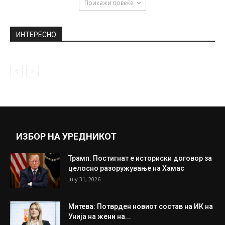
Бокс корнер-Закажан дуелот помеѓу
двата џина
July 12, 2023
Машки хороскоп: Која е неговата жена од
соништата?
November 22, 2018
Прикажи повеќе
ИНТЕРЕСНО