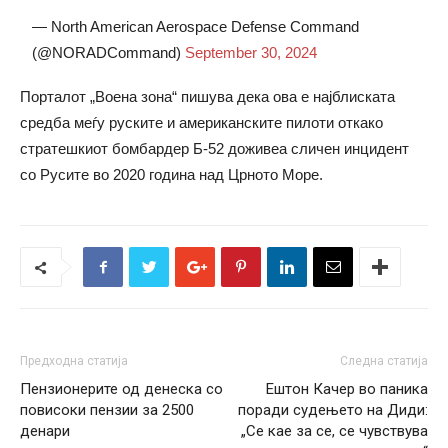
— North American Aerospace Defense Command
(@NORADCommand)
September 30, 2024
Порталот „Воена зона“ пишува дека ова е најблиската
средба меѓу руските и американските пилоти откако
стратешкиот бомбардер Б-52 доживеа сличен инцидент
со Русите во 2020 година над Црното Море.
Предходна статија
Следна статија
Пензионерите од денеска со
Ештон Качер во паника
повисоки пензии за 2500
поради судењето на Диди:
денари
„Се кае за се, се чувствува