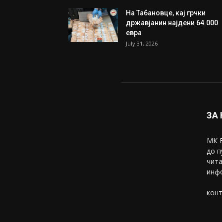
На Табановце, кај грчки
државјанин најдени 64.000
евра
July 31, 2026
ЗА
МК В
до п
чита
инфо
конт