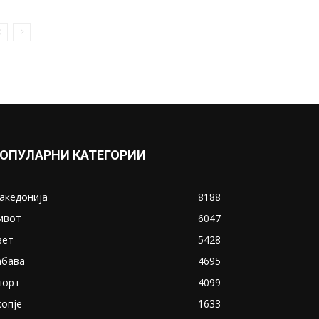
ОПУЛАРНИ КАТЕГОРИИ
акедонија
8188
ивот
6047
вет
5428
абава
4695
порт
4099
копје
1633