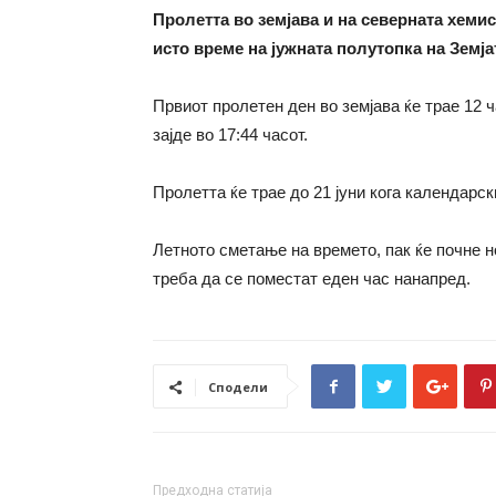
Пролетта во земјава и на северната хемис
исто време на јужната полутопка на Земјат
Првиот пролетен ден во земјава ќе трае 12 ча
зајде во 17:44 часот.
Пролетта ќе трае до 21 јуни кога календарск
Летното сметање на времето, пак ќе почне но
треба да се поместат еден час нанапред.
Сподели
Предходна статија