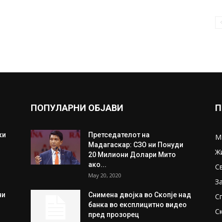
ПОПУЛАРНИ ОБЈАВИ
П
ки
Претседателот на
М
Мадагаскар: СЗО ни Понуди
Ж
20 Милиони Долари Мито
ако...
С
May 20, 2020
З
ни
Снимена двојка во Скопје над
С
банка во експлицитно видео
С
пред прозорец