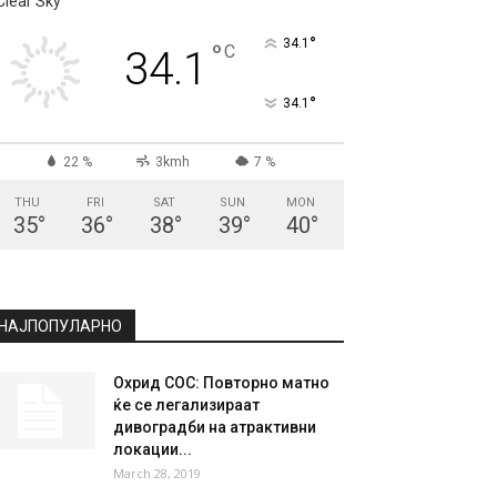
Clear Sky
°
34.1
°
C
34.1
°
34.1
22 %
3kmh
7 %
THU
FRI
SAT
SUN
MON
35
°
36
°
38
°
39
°
40
°
НАЈПОПУЛАРНО
Охрид СОС: Повторно матно
ќе се легализираат
дивоградби на атрактивни
локации...
March 28, 2019