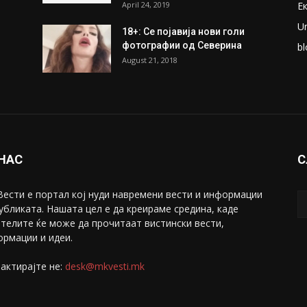
April 24, 2019
Е
U
18+: Се појавија нови голи
фотографии од Северина
bl
August 21, 2018
 НАС
С
ести е портал коj нуди навремени вести и информации
убликата. Нашата цел е да креираме средина, каде
телите ќе може да прочитаат вистински вести,
рмации и идеи.
актирајте не:
desk@mkvesti.mk