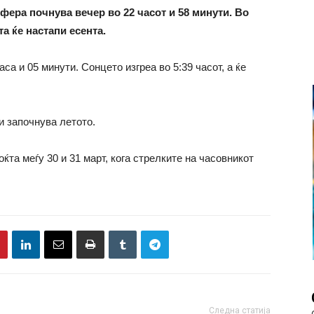
фера почнува вечер во 22 часот и 58 минути. Во
а ќе настапи есента.
са и 05 минути. Сонцето изгреа во 5:39 часот, а ќе
и започнува летото.
ќта меѓу 30 и 31 март, кога стрелките на часовникот
Следна статија