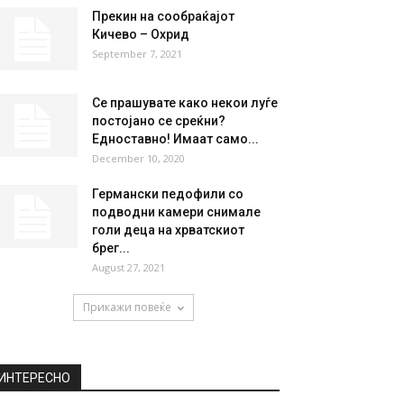
Прекин на сообраќајот
Кичево – Охрид
September 7, 2021
Се прашувате како некои луѓе
постојано се среќни?
Едноставно! Имаат само...
December 10, 2020
Германски педофили со
подводни камери снимале
голи деца на хрватскиот
брег...
August 27, 2021
Прикажи повеќе
ИНТЕРЕСНО