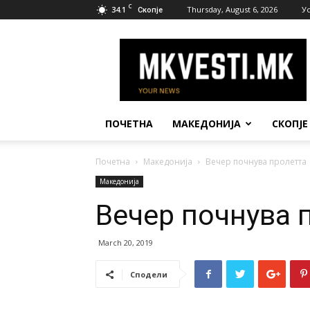
C
34.1
Thursday, August 6, 2026
У
Скопје
МК
Вести
ПОЧЕТНА
МАКЕДОНИЈА
СКОПЈЕ
Почетна
Македонија
Вечер почнува пролетта
Македонија
Вечер почнува 
March 20, 2019
Сподели