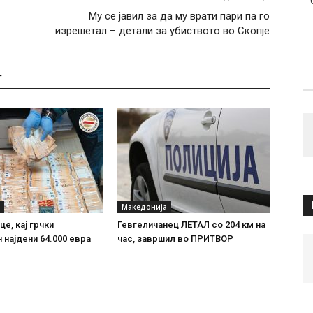
Му се јавил за да му врати пари па го
изрешетал – детали за убиството во Скопје
Т
Македонија
е, кај грчки
Гевгеличанец ЛЕТАЛ со 204 км на
 најдени 64.000 евра
час, завршил во ПРИТВОР