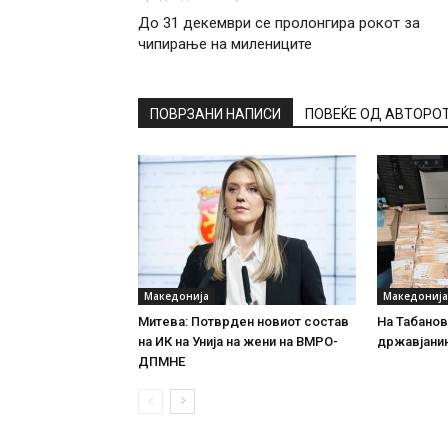
До 31 декември се пролонгира рокот за
чипирање на милениците
ПОВРЗАНИ НАПИСИ
ПОВЕЌЕ ОД АВТОРО
Македонија
Македонија
Митева: Потврден новиот состав
На Табановц
на ИК на Унија на жени на ВМРО-
државјанин
ДПМНЕ