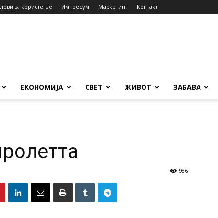
слови за користење
Импресум
Маркетинг
Контакт
ЕКОНОМИЈА
СВЕТ
ЖИВОТ
ЗАБАВА
пролетта
986