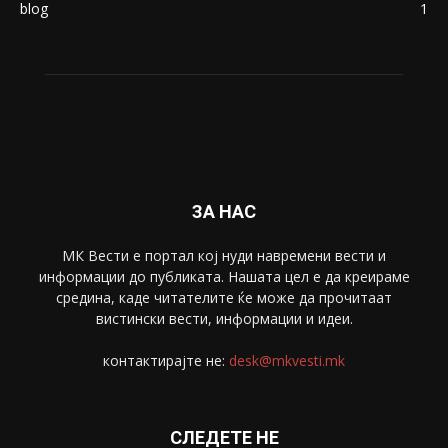
Македонија
8188
Живот
6047
Свет
5428
Забава
4695
Спорт
4099
Скопје
1633
Економија
1390
Uncategorised
4
blog
1
ЗА НАС