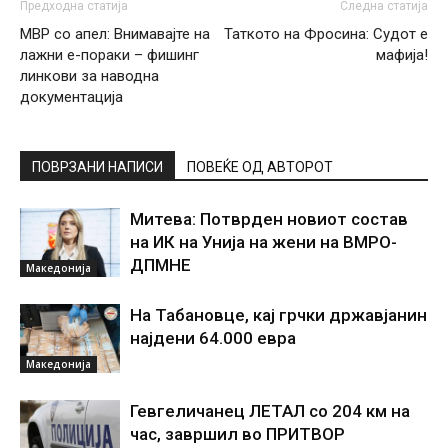
Предходна статија
Следна статија
МВР со апел: Внимавајте на
Таткото на Фросина: Судот е
лажни е-пораки – фишинг
мафија!
линкови за наводна
документација
ПОВРЗАНИ НАПИСИ
ПОВЕЌЕ ОД АВТОРОТ
Митева: Потврден новиот состав
на ИК на Унија на жени на ВМРО-
ДПМНЕ
Македонија
На Табановце, кај грчки државјанин
најдени 64.000 евра
Македонија
Гевгеличанец ЛЕТАЛ со 204 км на
час, завршил во ПРИТВОР