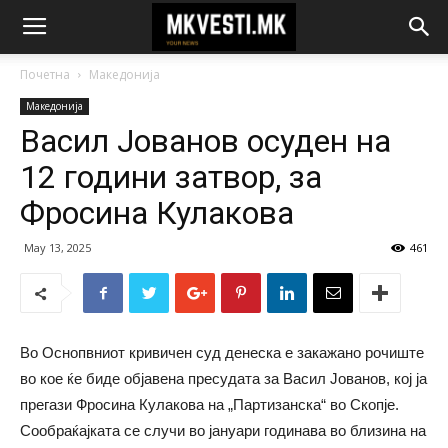
Почетна
Македонија
Македонија
Васил Јованов осуден на
12 години затвор, за
Фросина Кулакова
May 13, 2025
461
Во Оснопвниот кривичен суд денеска е закажано рочиште
во кое ќе биде објавена пресудата за Васил Јованов, кој ја
прегази Фросина Кулакова на „Партизанска“ во Скопје.
Сообраќајката се случи во јануари годинава во близина на