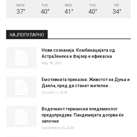
СКОПЈЕ
Clear Sky
°
21.8
°
C
21.8
°
21.8
53 %
0.9kmh
0 %
MON
TUE
WED
THU
FRI
37
°
40
°
41
°
40
°
34
°
НАЈПОПУЛАРНО
Нови сознанија: Комбинацијата од
АстраЗенека и Фајзер е ефикасна
May 18, 2021