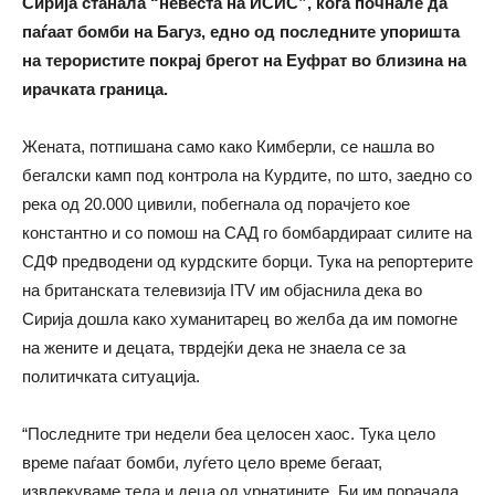
Сирија станала “невеста на ИСИС”, кога почнале да
паѓаат бомби на Багуз, едно од последните упоришта
на терористите покрај брегот на Еуфрат во близина на
ирачката граница.
Жената, потпишана само како Кимберли, се нашла во
бегалски камп под контрола на Курдите, по што, заедно со
река од 20.000 цивили, побегнала од порачјето кое
константно и со помош на САД го бомбардираат силите на
СДФ предводени од курдските борци. Тука на репортерите
на британската телевизија ITV им објаснила дека во
Сирија дошла како хуманитарец во желба да им помогне
на жените и децата, тврдејќи дека не знаела се за
политичката ситуација.
“Последните три недели беа целосен хаос. Тука цело
време паѓаат бомби, луѓето цело време бегаат,
извлекуваме тела и деца од урнатините. Би им порачала