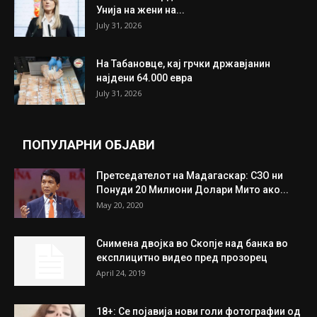
ИЗБОР НА УРЕДНИКОТ
Трамп: Постигнат е историски договор за
целосно разоружување на Хамас
July 31, 2026
Митева: Потврден новиот состав на ИК на
Унија на жени на...
July 31, 2026
На Табановце, кај грчки државјанин
најдени 64.000 евра
July 31, 2026
ПОПУЛАРНИ ОБЈАВИ