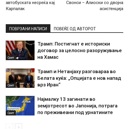
автобуската несреќа кај
Свонси – Алиоски со двојна
Карпалак
асистенција
ПОВРЗАНИ НАПИСИ
ПОВЕЌЕ ОД АВТОРОТ
Трамп: Постигнат е историски
договор за целосно разоружување
на Хамас
Свет
Трамп и Нетанјаху разговараа во
Белата куќа: „Опцијата е нов напад
врз Иран“
Свет
Најмалку 13 загинати во
земјотресот во Јапонија, потрага
по преживеани под урнатините
Свет