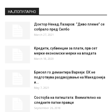
Clear Sky
°
20.6
°
C
20.6
°
20.6
42 %
1.7kmh
4 %
THU
FRI
SAT
SUN
MON
36
°
36
°
38
°
39
°
39
°
НАЈПОПУЛАРНО
Доктор Ненад Лазаров: “Диво племе” се
собрало пред Силбо
March 27, 2021
Кредити, субвенции за плати, прв сет
мерки економски мерки на владата