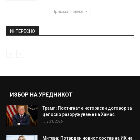
March 18, 2020
Брисел го демантира Вархеји: ЕК не
подготвува раздвојување на Македонија
и...
May 7, 2021
Состојба на патиштата: Внимателно на
следните патни правци
September 26, 2018
Прикажи повеќе
ИНТЕРЕСНО