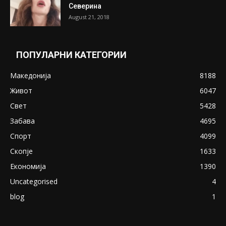
Претседателот на Мадагаскар: СЗО ни
Понуди 20 Милиони Долари Мито ако...
May 20, 2020
Снимена двојка во Скопје над банка во
експлицитно видео пред прозорец
April 24, 2019
18+: Се појавија нови голи фотографии од
Северина
August 21, 2018
ПОПУЛАРНИ КАТЕГОРИИ
Македонија
8188
Живот
6047
Свет
5428