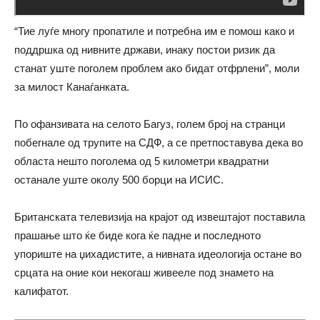
“Тие луѓе многу пропатиле и потребна им е помош како и
поддршка од нивните држави, инаку постои ризик да
станат уште поголем проблем ако бидат отфрлени”, моли
за милост Канаѓанката.
По офанзивата на селото Багуз, голем број на странци
побегнале од трупите на СДФ, а се претпоставува дека во
областа нешто поголема од 5 километри квадратни
останале уште околу 500 борци на ИСИС.
Британската телевизија на крајот од извештајот поставила
прашање што ќе биде кога ќе падне и последното
упориште на џихадистите, а нивната идеологија остане во
срцата на оние кои некогаш живееле под знамето на
калифатот.