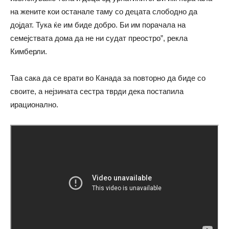
на жените кои останале таму со децата слободно да
дојдат. Тука ќе им биде добро. Би им порачала на
семејствата дома да не ни судат преостро”, рекла
Кимберли.
Таа сака да се врати во Канада за повторно да биде со
своите, а нејзината сестра тврди дека постапила
ирационално.