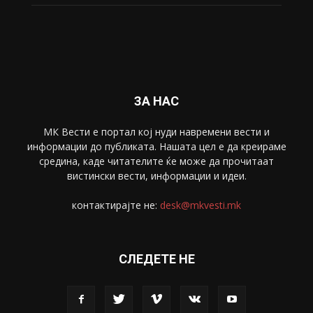
Забава
4695
Спорт
4099
Скопје
1633
Економија
1390
Uncategorised
4
blog
1
ЗА НАС
МК Вести е портал коj нуди навремени вести и
информации до публиката. Нашата цел е да креираме