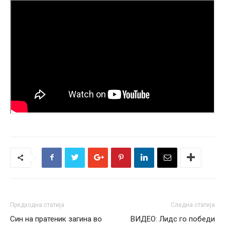
Предходна статија
Следна статија
Син на пратеник загина во
ВИДЕО: Лидс го победи