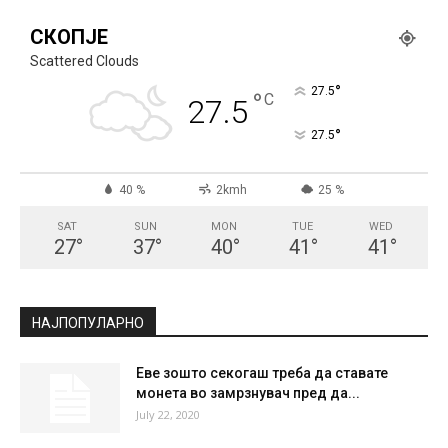
СКОПЈЕ
Scattered Clouds
°
27.5
°
C
27.5
°
27.5
40 %
2kmh
25 %