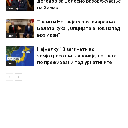
договор за целосно разоружување
на Хамас
Свет
Трамп и Нетанјаху разговараа во
Белата куќа: „Опцијата е нов напад
врз Иран“
Свет
Најмалку 13 загинати во
земјотресот во Јапонија, потрага
по преживеани под урнатините
Свет