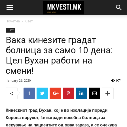
Почетна
Свет
Свет
Вака кинезите градат
болница за само 10 дена:
Цел Вухан работи на
смени!
January 26, 2020
974
Кинескиот град Вухан, кој е во изолација поради
Корона вирусот, ќе изгради посебна болница за
лекување на пациентите од оваа зараза, а се очекува