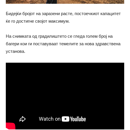
Бидејќи бројот на заразени расте, постоечкиот капацитет
ќе го достигне својот максимум.
На снимката од градилиштето се гледа голем број на
багери кои ги поставуваат темелите за нова здравствена
установа.