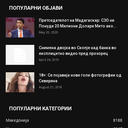
Митева: Потврден новиот состав на ИК на
Унија на жени на...
July 31, 2026
На Табановце, кај грчки државјанин
најдени 64.000 евра
July 31, 2026
ПОПУЛАРНИ ОБЈАВИ
Претседателот на Мадагаскар: СЗО ни
Понуди 20 Милиони Долари Мито ако...
May 20, 2020
Снимена двојка во Скопје над банка во
експлицитно видео пред прозорец
April 24, 2019