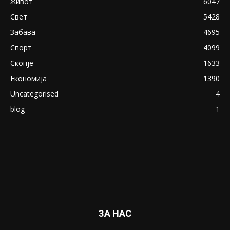
18+: Се појавија нови голи фотографии од
Северина
August 21, 2018
ПОПУЛАРНИ КАТЕГОРИИ
Македонија
8188
Живот
6047
Свет
5428
Забава
4695
Спорт
4099
Скопје
1633
Економија
1390
Uncategorised
4
blog
1