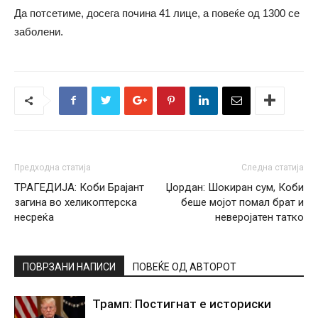
Да потсетиме, досега почина 41 лице, а повеќе од 1300 се
заболени.
Предходна статија
Следна статија
ТРАГЕДИЈА: Коби Брајант
Џордан: Шокиран сум, Коби
загина во хеликоптерска
беше мојот помал брат и
несреќа
неверојатен татко
ПОВРЗАНИ НАПИСИ
ПОВЕЌЕ ОД АВТОРОТ
Трамп: Постигнат е историски