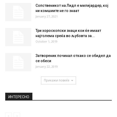
SAT
SUN
MON
TUE
WED
27
°
37
°
40
°
41
°
41
°
НАЈПОПУЛАРНО
Еве зошто секогаш треба да ставате
монета во замрзнувач пред да...
July 22, 2020
Сопственикот на Лидл е милијардер, кој
ни комшиите не го знаат
January 27, 2021
Три хороскопски знаци кои ќе имаат
најголема среќа во љубовта за...
October 1, 2019
Затвореник починал откако се обидел да