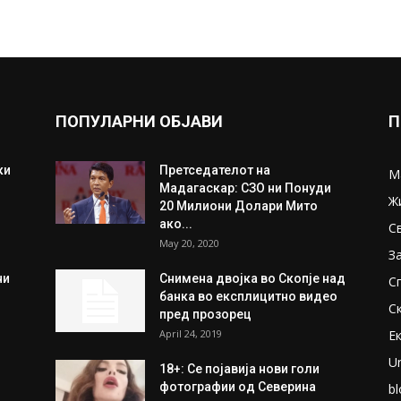
ПОПУЛАРНИ ОБЈАВИ
П
ки
Претседателот на
М
Мадагаскар: СЗО ни Понуди
Ж
20 Милиони Долари Мито
ако...
С
May 20, 2020
З
ни
Снимена двојка во Скопје над
С
банка во експлицитно видео
С
пред прозорец
April 24, 2019
Е
U
18+: Се појавија нови голи
фотографии од Северина
bl