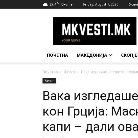
C
27.4
Friday, August 7, 2026
Усло
Скопје
МК
Вести
ПОЧЕТНА
МАКЕДОНИЈА
СКОПЈЕ
Почетна
Живот
Вака изгледаше првото патувањ
Живот
Вака изгледаше
кон Грција: Мас
капи – дали ов