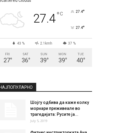
СКОПЈЕ
Scattered Clouds
°
27.4
°
C
27.4
°
27.4
43 %
2.1kmh
37 %
FRI
SAT
SUN
MON
TUE
27
°
36
°
39
°
39
°
40
°