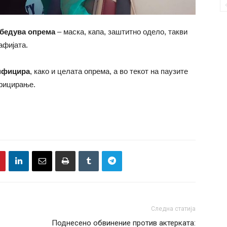
збедува опрема
– маска, капа, заштитно одело, такви
афијата.
нфицира
, како и целата опрема, а во текот на паузите
нфицирање.
Следна статија
Поднесено обвинение против актерката: