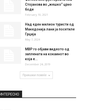
НАЈПОПУЛАРНО
Шојгу одбива да каже колку
морнари преживеале во
трагедијата: Русите ја...
July 5, 2019
Фитнес инструкторката Ана
Стојанова во „жешко“ црно
боди
February 10, 2021
Над еден милион туристи од
Македонија лани ја посетиле
Грција
May 7, 2024
МВР го објави видеото од