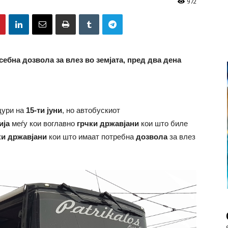
972
себна дозвола за влез во земјата, пред два дена
дури на
15-ти јуни
, но автобускиот
ија
меѓу кои воглавно
грчки државјани
кои што биле
ки државјани
кои што имаат потребна
дозвола
за влез