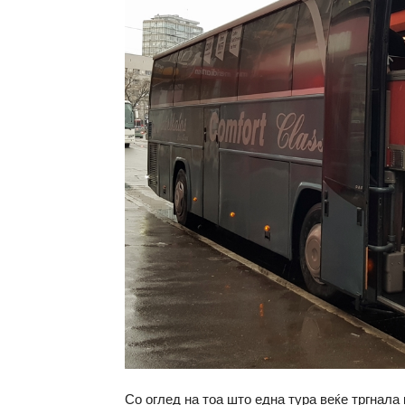
Со оглед на тоа што една тура веќе тргнала