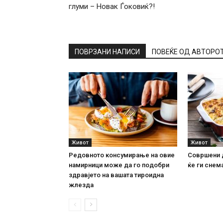
глуми – Новак Ѓоковиќ?!
ПОВРЗАНИ НАПИСИ
ПОВЕЌЕ ОД АВТОРО
Живот
Живот
Редовното консумирање на овие
Совршени 
намирници може да го подобри
ќе ги снема
здравјето на вашата тироидна
жлезда