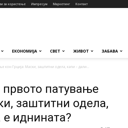
ви за користење
Импресум
Маркетинг
Контакт
ЕКОНОМИЈА
СВЕТ
ЖИВОТ
ЗАБАВА
е кон Грција: Маски, заштитни одела, капи – дали...
 првото патување
ки, заштитни одела,
а е иднината?