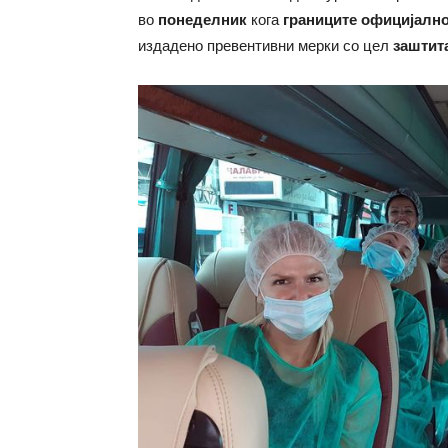
во
понеделник
кога
границите официјално
издадено превентивни мерки со цел
заштит