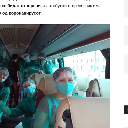
 ќе бидат отворени
, а автобускиот превозник има
а од коронавирусот
.