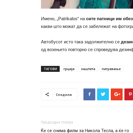
Имено, „Patrikalos“ на
сите патници им обе
какви што можат да се забележат на фотогр
Автобусот исто така задолжително се
дези
од возењето повторно се спроведува дези
ТАГОВИ
грција
заштита
патуавање
Сподели
Предходна статија
Ќе се снима филм за Никола Тесла, а ќе го