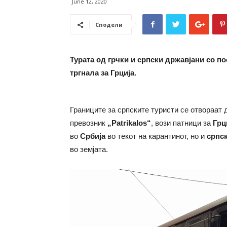
June 12, 2020
Сподели
Турата од грчки и српски државјани со по
тргнала за Грција.
Границите за српските туристи се отвораат 
превозник
„Patrikalos“
, вози патници за
Грц
во
Србија
во текот на карантинот, но и
српс
во земјата.