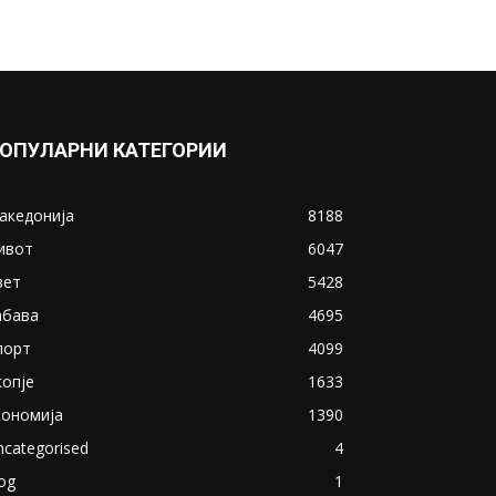
ОПУЛАРНИ КАТЕГОРИИ
акедонија
8188
ивот
6047
вет
5428
абава
4695
порт
4099
копје
1633
кономија
1390
ncategorised
4
og
1