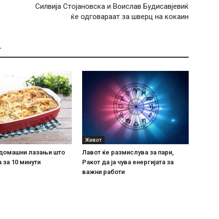
Силвија Стојановска и Воислав Будисавјевиќ
ќе одговараат за шверц на кокаин
Т
Живот
домашни лазањи што
Лавот ќе размислува за пари,
 за 10 минути
Ракот да ја чува енергијата за
важни работи