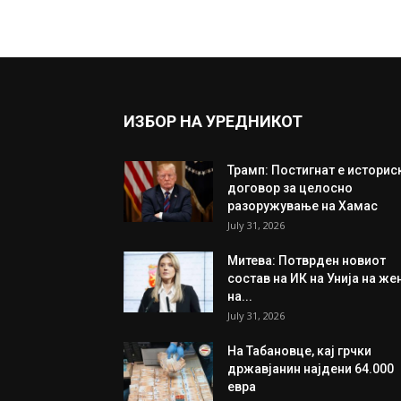
ИЗБОР НА УРЕДНИКОТ
Трамп: Постигнат е историс
договор за целосно
разоружување на Хамас
July 31, 2026
Митева: Потврден новиот
состав на ИК на Унија на же
на...
July 31, 2026
На Табановце, кај грчки
државјанин најдени 64.000
евра