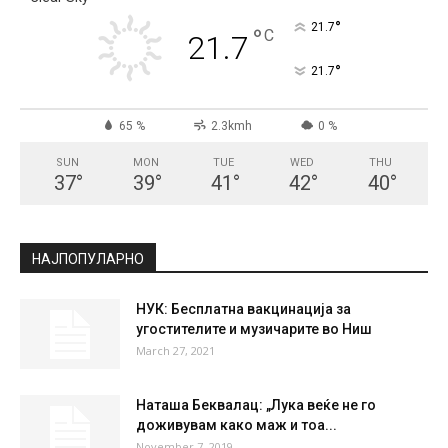
СКОПЈЕ
Clear Sky
°
21.7
°
C
21.7
°
21.7
65 %
2.3kmh
0 %
SUN
MON
TUE
WED
THU
37
°
39
°
41
°
42
°
40
°