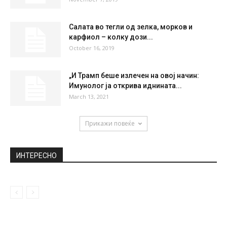
НАЈПОПУЛАРНО
НУК: Бесплатна вакцинација за
угостителите и музичарите во Ниш
March 27, 2021
Наташа Беквалац: „Лука веќе не го
доживувам како маж и тоа...
November 7, 2019
Салата во тегли од зелка, морков и
карфиол – колку дози...
October 16, 2019
„И Трамп беше излечен на овој начин:
Имунолог ја открива иднината...
March 13, 2021