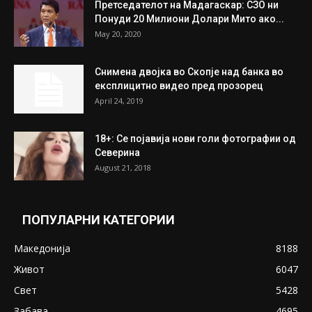
Унија на жени на...
July 31, 2026
На Табановце, кај грчки државјанин
најдени 64.000 евра
July 31, 2026
ПОПУЛАРНИ ОБЈАВИ
Претседателот на Мадагаскар: СЗО ни
Понуди 20 Милиони Долари Мито ако...
May 20, 2020
Снимена двојка во Скопје над банка во
експлицитно видео пред прозорец
April 24, 2019
18+: Се појавија нови голи фотографии од