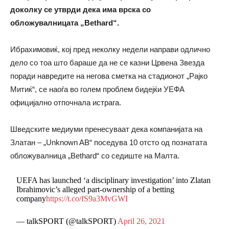
доколку се утврди дека има врска со
обложувалницата „Bethard“.
Ибрахимовиќ, кој пред неколку недели направи одлично
дело со тоа што бараше да не се казни Црвена Звезда
поради навредите на негова сметка на стадионот „Рајко
Митиќ“, се наоѓа во голем проблем бидејќи УЕФА
официјално отпочнала истрага.
Шведските медиуми пренесуваат дека компанијата на
Златан – „Unknown AB“ поседува 10 отсто од познатата
обложувалница „Bethard“ со седиште на Малта.
UEFA has launched ‘a disciplinary investigation’ into Zlatan
Ibrahimovic’s alleged part-ownership of a betting
company
https://t.co/fS9a3MvGWI
— talkSPORT (@talkSPORT)
April 26, 2021