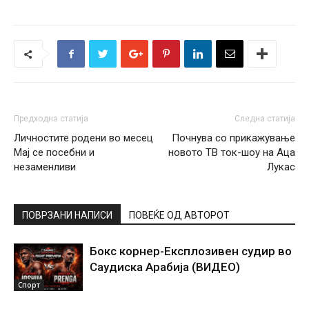
Предходна статија
Следна статија
Личностите родени во месец
Почнува со прикажување
Мај се посебни и
новото ТВ ток-шоу на Аца
незаменливи
Лукас
ПОВРЗАНИ НАПИСИ
ПОВЕЌЕ ОД АВТОРОТ
Бокс корнер-Експлозивен судир во
Саудиска Арабија (ВИДЕО)
Спорт