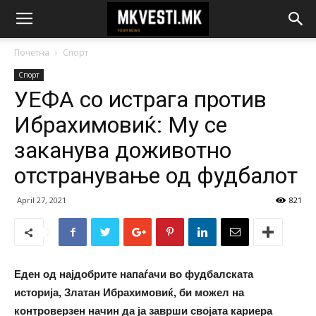
Почетна
Спорт
Спорт
УЕФА со истрага против
Ибрахимовиќ: Му се
заканува доживотно
отстранување од фудбалот
April 27, 2021
821
Еден од најдобрите напаѓачи во фудбалската
историја, Златан Ибрахимовиќ, би можел на
контроверзен начин да ја заврши својата кариера