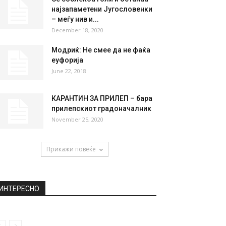
НАЈПОПУЛАРНО
(ВИДЕО) Фирмино ги спушти
„светците“, историски бод за
Звезда
September 18, 2018
Се соблекоа голи и останаа
најзапаметени Југословенки
– меѓу нив и...
December 18, 2020
Модриќ: Не смее да не фаќа
еуфорија
June 22, 2018
КАРАНТИН ЗА ПРИЛЕП – бара