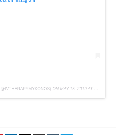
post on Instagram
 (@IVTHERAPYMYKONOS)
ON
MAY 15, 2019 AT 12:19AM PDT