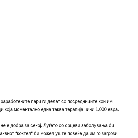
 заработените пари ги делат со посредниците кои им
и која моментално една таква терапија чини 1.000 евра.
 не е добра за секој. Луѓето со срцеви заболувања би
квиот “коктел“ би можел уште повеќе да им го загрози