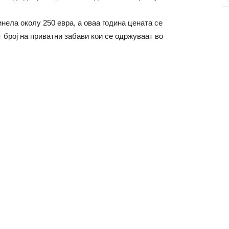
инела околу 250 евра, а оваа година цената се
 број на приватни забави кои се одржуваат во