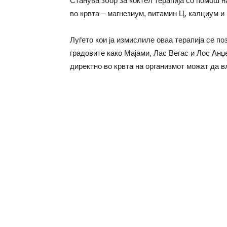
Станува збор за коктел терапија со помош н
во крвта – магнезиум, витамин Ц, калциум и
Луѓето кои ја измислиле оваа терапија се по
градовите како Мајами, Лас Вегас и Лос Анџ
директно во крвта на организмот можат да в