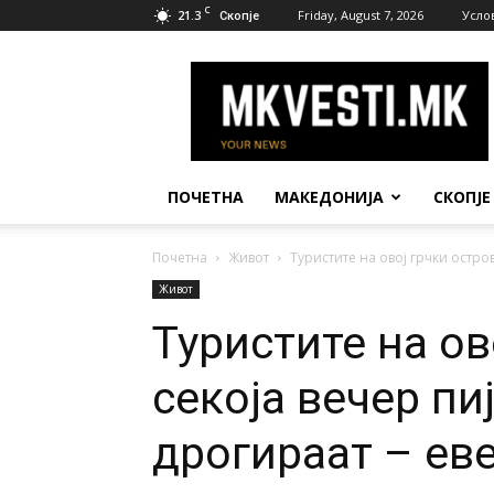
C
21.3
Friday, August 7, 2026
Усло
Скопје
МК
Вести
ПОЧЕТНА
МАКЕДОНИЈА
СКОПЈЕ
Почетна
Живот
Туристите на овој грчки остров
Живот
Туристите на ов
секоја вечер пи
дрогираат – ев