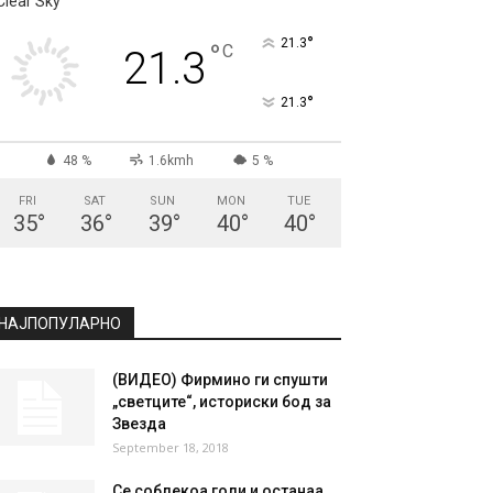
СКОПЈЕ
Clear Sky
°
21.3
°
C
21.3
°
21.3
48 %
1.6kmh
5 %
FRI
SAT
SUN
MON
TUE
35
°
36
°
39
°
40
°
40
°