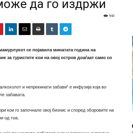
може да го издржи
943
 мамурлукот се појавила минатата година на
ие за туристите кои на овој остров доаѓаат само со
 алкохолот и непрекинати забави“ е инфузија која во
ле забавата.
ори кои го започнале овој бизнис и според зборовите на
и од тоа.