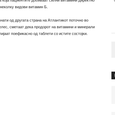
а која пациентите добиваат силни витамини директно
 неколку видови витамин Б.
знати од другата страна на Атлантикот поточно во
елес, сметаат дека продорот на витамини и минерали
лијаат поефикасно од таблети со истите состојки.