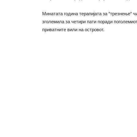
Минатата година терапијата за “трезнење“ ч
зголемила за четири пати поради поголемиот
приватните вили на островот.