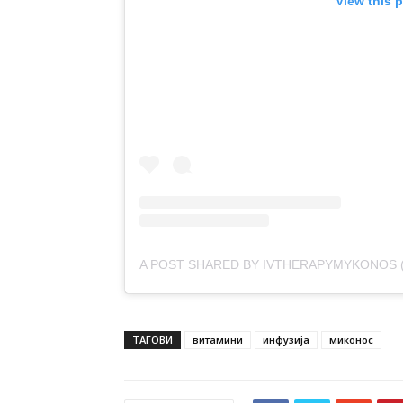
View this 
A POST SHARED BY IVTHERAPYMYKONOS
ТАГОВИ
витамини
инфузија
миконос