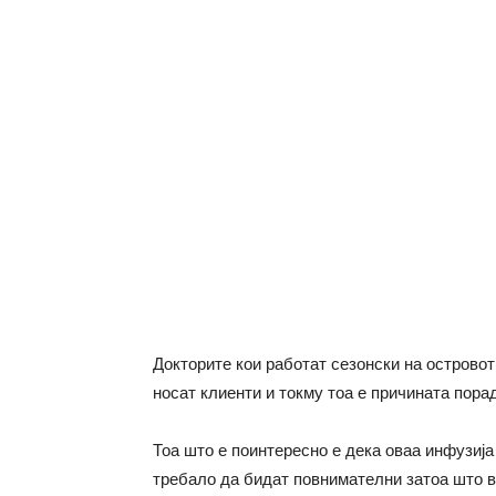
Докторите кои работат сезонски на островот
носат клиенти и токму тоа е причината порад
Тоа што е поинтересно е дека оваа инфузија
требало да бидат повнимателни затоа што ва