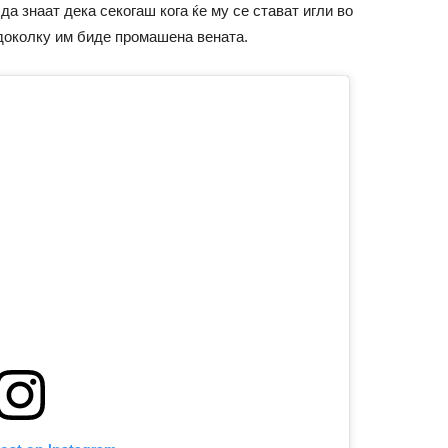
да знаат дека секогаш кога ќе му се стават игли во
доколку им биде промашена вената.