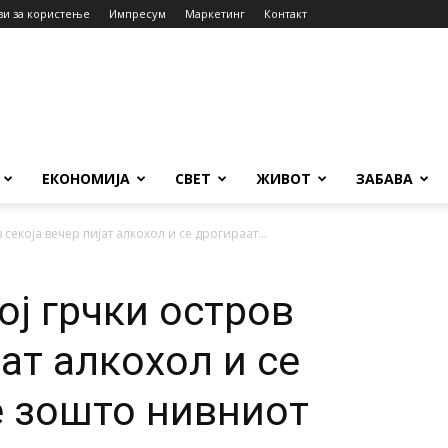
ви за користење
Импресум
Маркетинг
Контакт
ЕКОНОМИЈА
СВЕТ
ЖИВОТ
ЗАБАВА
 секоја вечер пијат алкохол и се дрогираат...
ој грчки остров
јат алкохол и се
е зошто нивниот