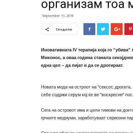
организам тоа 
September 11, 2019
Сподели
Иновативната IV терапија која го “убива“
Миконос, а оваа година станала секојднев
една цел – да пијат и да се дрогираат.
Новата мода на остроот на “сексот, дрогата,
себе содржи серум кој ќе ве “воскресне“ пос
Сега на островот има и цели тимови на докт
грчките медиуми, заработуваат сериозни пар