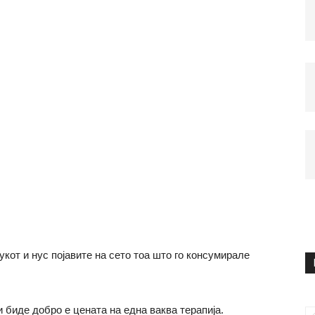
укот и нус појавите на сето тоа што го консумирале
и биде добро е цената на една ваква терапија.