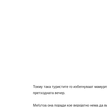
Токму така туристите го избегнуваат мамурл
претходната вечер.
Меѓутоа она поради кое веројатно нема да в