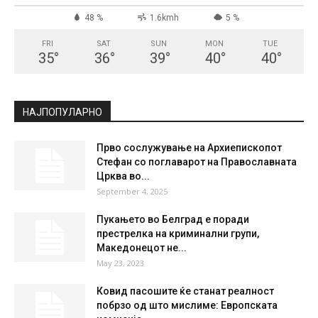
СКОПЈЕ
Clear Sky
°
21.3
°
C
21.3
°
21.3
48 %
1.6kmh
5 %
FRI
SAT
SUN
MON
TUE
35
°
36
°
39
°
40
°
40
°
НАЈПОПУЛАРНО
Прво сослужување на Архиепископот