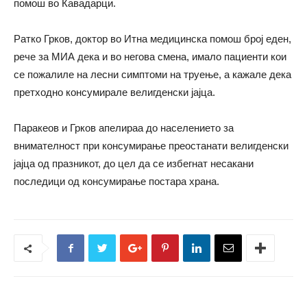
помош во Кавадарци.
Ратко Грков, доктор во Итна медицинска помош број еден,
рече за МИА дека и во негова смена, имало пациенти кои
се пожалиле на лесни симптоми на труење, а кажале дека
претходно консумирале велигденски јајца.
Паракеов и Грков апелираа до населението за
внимателност при консумирање преостанати велигденски
јајца од празникот, до цел да се избегнат несакани
последици од консумирање постара храна.