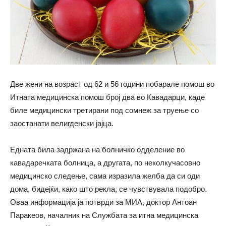
Две жени на возраст од 62 и 56 години побарале помош во
Итната медицинска помош број два во Кавадарци, каде
биле медицински третирани под сомнеж за труење со
заостанати велигденски јајца.
Едната била задржана на болничко одделение во
кавадаречката болница, а другата, по неколкучасовно
медицинско следење, сама изразила желба да си оди
дома, бидејќи, како што рекла, се чувствувала подобро.
Оваа информација ја потврди за МИА, доктор Антоан
Паракеов, началник на Службата за итна медицинска