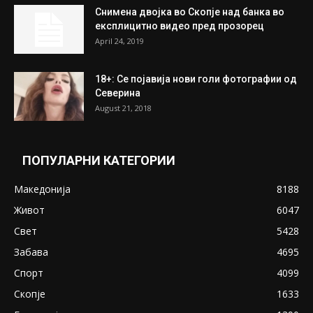
најдени 64.000 евра
July 31, 2026
ПОПУЛАРНИ ОБЈАВИ
Претседателот на Мадагаскар: СЗО ни
Понуди 20 Милиони Долари Мито ако...
May 20, 2020
Снимена двојка во Скопје над банка во
експлицитно видео пред прозорец
April 24, 2019
18+: Се појавија нови голи фотографии од
Северина
August 21, 2018