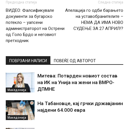
Предходна статија
Следна статија
ВИДЕО: Фалсификувале
Апелација го одби барањето
документи за бугарско
на уставобранителите –
потекло – уапсени
НЕМА ДА ИМА НОВО
администраторот на Острени
СУДЕЊЕ ЗА 27 АПРИЛ!?
од Голо Брдо и неговиот
претходник
ПОВРЗАНИ НАПИСИ
ПОВЕЌЕ ОД АВТОРОТ
Митева: Потврден новиот состав
на ИК на Унија на жени на ВМРО-
ДПМНЕ
Македонија
На Табановце, кај грчки државјанин
најдени 64.000 евра
Македонија