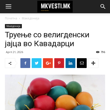
Почетна
Македонија
Македонија
Труење со велигденски
јајца во Кавадарци
April 21, 2026
796