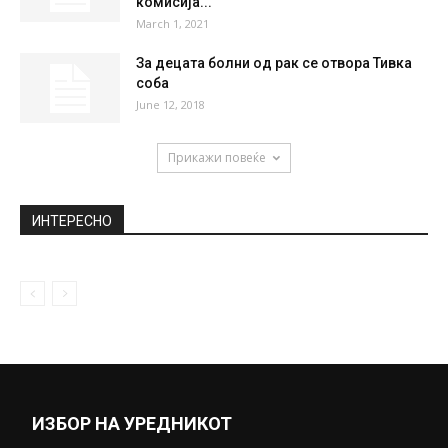
Стефан со поглаварот на Православната
Црква во...
September 4, 2025
Пукањето во Белград е поради
престрелка на криминални групи,
Македонецот не...
May 23, 2023
Ковид пасошите ќе станат реалност
побрзо од што мислиме: Европската
комисија...
March 1, 2021
За децата болни од рак се отвора Тивка
соба
June 12, 2018
Прикажи повеќе