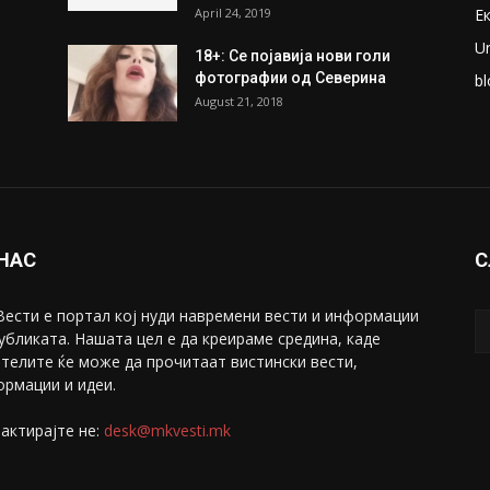
ПОПУЛАРНИ ОБЈАВИ
П
ки
Претседателот на
М
Мадагаскар: СЗО ни Понуди
Ж
20 Милиони Долари Мито
ако...
С
May 20, 2020
З
ни
Снимена двојка во Скопје над
С
банка во експлицитно видео
С
пред прозорец
April 24, 2019
Е
U
18+: Се појавија нови голи
фотографии од Северина
bl
August 21, 2018