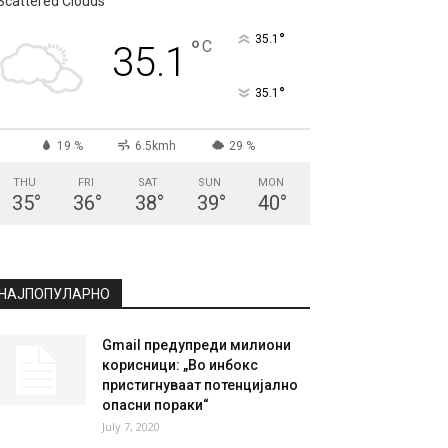
СКОПЈЕ
Scattered Clouds
°
35.1
°
C
35.1
°
35.1
19 %
6.5kmh
29 %
THU
FRI
SAT
SUN
MON
35
°
36
°
38
°
39
°
40
°