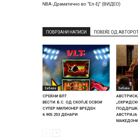
NBA-Драматично во “Ел-Еј” (ВИДЕО)
ПОВРЗАНИ НАПИСИ
ПОВЕЌЕ ОД АВТОРО
Забава
Забава
СРЕЌНИ ВЛТ
АВСТРИСКА
ВЕСТИ: Б.С. ОД СКОПЈЕ ОСВОИ
„ОХРИДСКО
СУПЕР МИЛИОНЕР ВРЕДЕН
ПОДДРШКА
6.905.253 ДЕНАРИ
АВСТРИЈА
МАКЕДОН