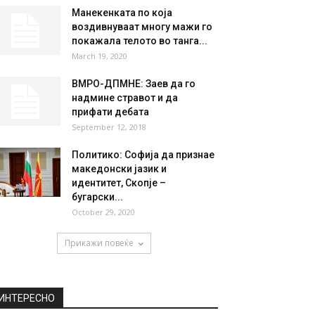
НАЈПОПУЛАРНО
Gmail предупреди милиони
корисници: „Во инбокс
пристигнуваат потенцијално
опасни пораки“
July 7, 2020
Манекенката по која
воздивнуваат многу мажи го
покажала телото во танга...
March 19, 2020
ВМРО-ДПМНЕ: Заев да го
надмине стравот и да
прифати дебата
September 12, 2018