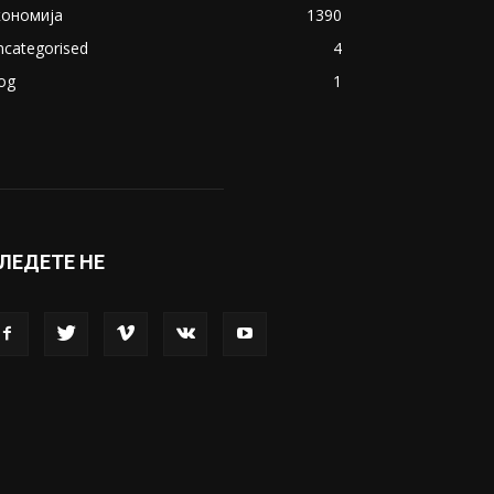
ОПУЛАРНИ КАТЕГОРИИ
акедонија
8188
ивот
6047
вет
5428
абава
4695
порт
4099
копје
1633
кономија
1390
ncategorised
4
og
1