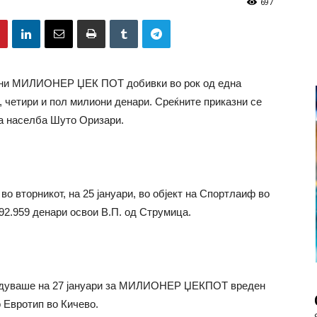
697
оени МИЛИОНЕР ЏЕК ПОТ добивки во рок од една
, четири и пол милиони денари. Среќните приказни се
та населба Шуто Оризари.
вторникот, на 25 јануари, во објект на Спортлаиф во
959 денари освои В.П. од Струмица.
 радуваше на 27 јануари за МИЛИОНЕР ЏЕКПОТ вреден
о Евротип во Кичево.