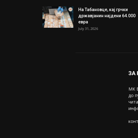
ИЗБОР НА УРЕДНИКОТ
Трамп: Постигнат е историс
договор за целосно
разоружување на Хамас
July 31, 2026
Митева: Потврден новиот
состав на ИК на Унија на же
на...
July 31, 2026
На Табановце, кај грчки
државјанин најдени 64.000
евра
July 31, 2026