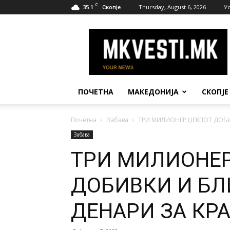
C
35.1
Thursday, August 6, 2026
У
Скопје
МК
Вести
ПОЧЕТНА
МАКЕДОНИЈА
СКОПЈЕ
Почетна
Забава
ТРИ МИЛИОНЕР ЏЕКПОТ ДОБИВ
Забава
ТРИ МИЛИОНЕР
ДОБИВКИ И БЛ
ДЕНАРИ ЗА КРА