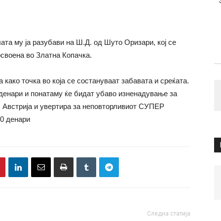
а му ја разубави на Ш.Д. од Шуто Оризари, кој се
освоена во Златна Копачка.
о точка во која се состануваат забавата и среќата.
 денари и понатаму ќе бидат убаво изненадување за
с Австрија и увертира за неповторливиот СУПЕР
0 денари
Следна статија