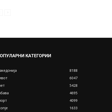
Политико: Софија да признае
македонски јазик и
идентитет, Скопје –
бугарски...
October 29, 2020
Прикажи повеќе
ИНТЕРЕСНО