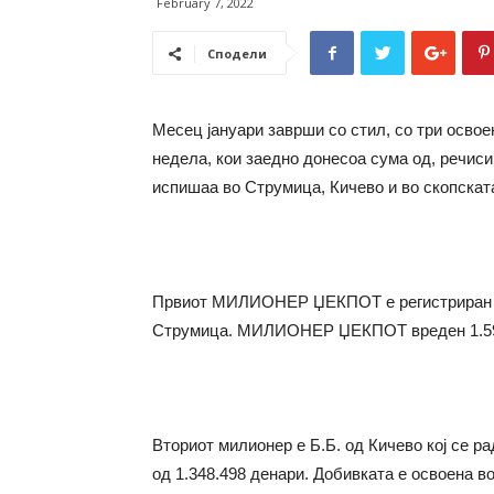
February 7, 2022
Сподели
Месец јануари заврши со стил, со три осв
недела, кои заедно донесоа сума од, речиси
испишаа во Струмица, Кичево и во скопска
Првиот МИЛИОНЕР ЏЕКПОТ е регистриран во 
Струмица. МИЛИОНЕР ЏЕКПОТ вреден 1.592.
Вториот милионер е Б.Б. од Кичево кој се
од 1.348.498 денари. Добивката е освоена в