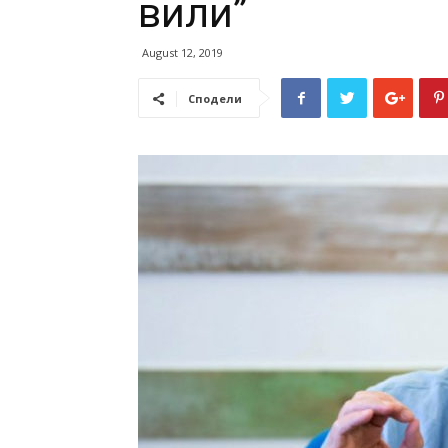
вили”
August 12, 2019
Сподели