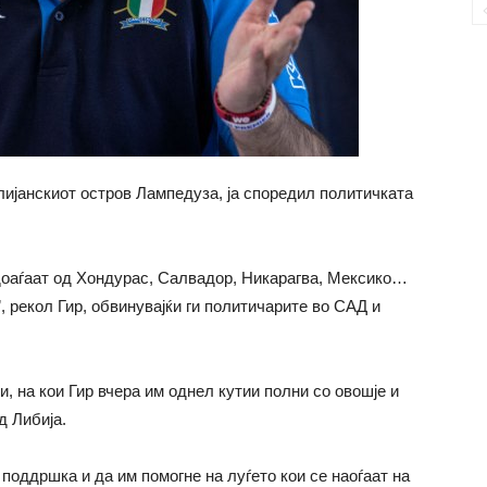
лијанскиот остров Лампедуза, ја споредил политичката
доаѓаат од Хондурас, Салвадор, Никарагва, Мексико…
, рекол Гир, обвинувајќи ги политичарите во САД и
, на кои Гир вчера им однел кутии полни со овошје и
д Либија.
 поддршка и да им помогне на луѓето кои се наоѓаат на