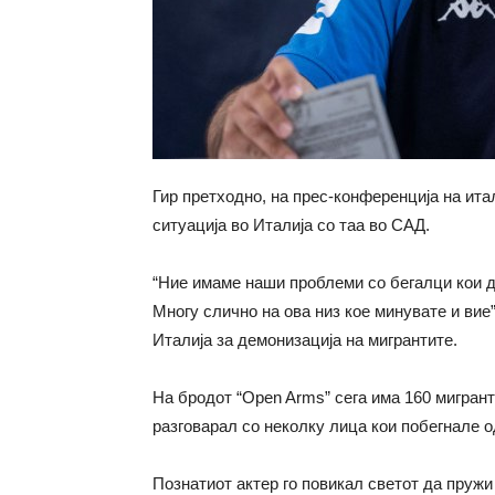
Гир претходно, на прес-конференција на ита
ситуација во Италија со таа во САД.
“Ние имаме наши проблеми со бегалци кои 
Многу слично на ова низ кое минувате и вие”
Италија за демонизација на мигрантите.
На бродот “Open Arms” сега има 160 мигранти
разговарал со неколку лица кои побегнале о
Познатиот актер го повикал светот да пружи