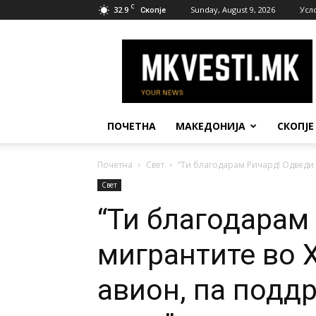
C
32.9
Sunday, August 9, 2026
Усл
Скопје
МК
Вести
ПОЧЕТНА
МАКЕДОНИЈА
СКОПЈЕ
Почетна
Свет
“Ти благодарам Ричард! Одведи г
Свет
“Ти благодарам
мигрантите во 
авион, па поддр