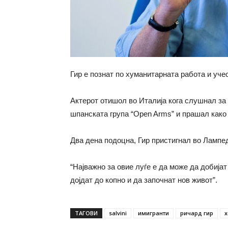
Гир е познат по хуманитарната работа и уче
Актерот отишол во Италија кога слушнал за 
шпанската група “Open Arms” и прашал како
Два дена подоцна, Гир пристигнал во Лампе
“Најважно за овие луѓе е да може да добија
дојдат до копно и да започнат нов живот”.
ТАГОВИ
salvini
имигранти
ричард гир
х