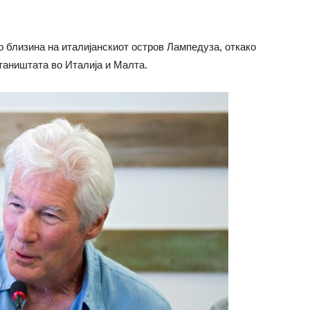
о близина на италијанскиот остров Лампедуза, откако
таништата во Италија и Малта.