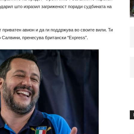
одарил што изразил загриженост поради судбината на
т приватен авион и да ги поддржува во своите вили. Ти
 Салвини, пренесува британски “Express”.