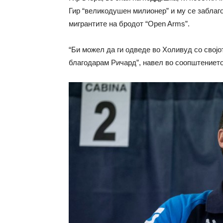
Гир “великодушен милионер” и му се заблаг
мигрантите на бродот “Open Arms”.
“Би можел да ги одведе во Холивуд со својо
благодарам Ричард”, навел во соопштението