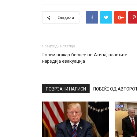
Сподели
Предходна статија
Голем пожар беснее во Атина, властите
наредија евакуација
ПОВРЗАНИ НАПИСИ
ПОВЕЌЕ ОД АВТОРО