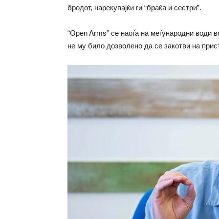
бродот, нарекувајќи ги “браќа и сестри”.
“Open Arms” се наоѓа на меѓународни води в
не му било дозволено да се закотви на прис