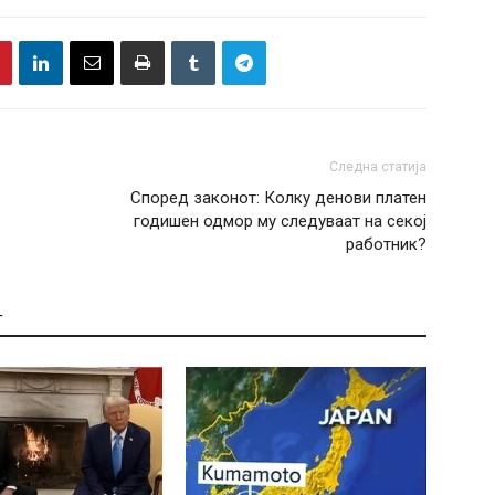
Следна статија
Според законот: Колку денови платен
годишен одмор му следуваат на секој
работник?
Т