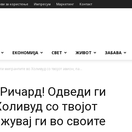
ови за користење
Импресум
Маркетинг
Контакт
ЕКОНОМИЈА
СВЕТ
ЖИВОТ
ЗАБАВА
и мигрантите во Холивуд со твојот авион, па...
 Ричард! Одведи ги
Холивуд со твојот
жувај ги во своите