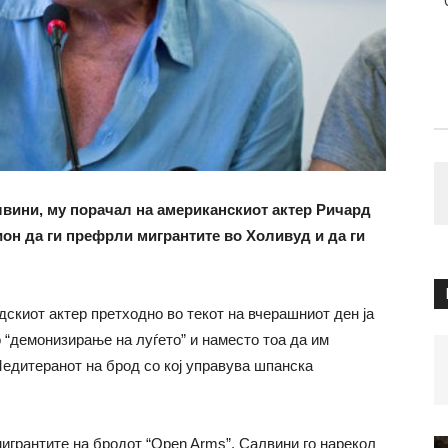
лвини, му порачал на американскиот актер Ричард
ион да ги префрли мигрантите во Холивуд и да ги
дскиот актер претходно во текот на вчерашниот ден ја
 “демонизирање на луѓето” и наместо тоа да им
Медитеранот на брод со кој управува шпанска
 мигрантите на бродот “Open Arms”. Салвини го нарекол