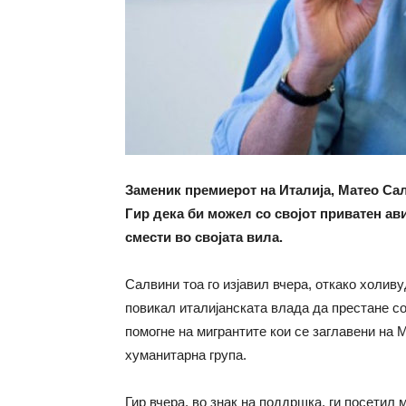
Заменик премиерот на Италија, Матео Са
Гир дека би можел со својот приватен ав
смести во својата вила.
Салвини тоа го изјавил вчера, откако холиву
повикал италијанската влада да престане со
помогне на мигрантите кои се заглавени на 
хуманитарна група.
Гир вчера, во знак на поддршка, ги посетил