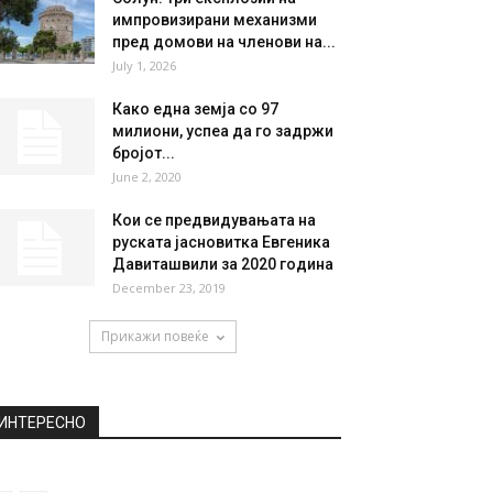
НАЈПОПУЛАРНО
Николина Пишек објави нова
брутална фотографија во
бикини
May 22, 2019
Солун: Три експлозии на
импровизирани механизми
пред домови на членови на...
July 1, 2026
Како една земја со 97
милиони, успеа да го задржи
бројот...
June 2, 2020
Кои се предвидувањата на