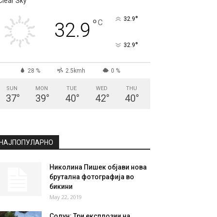
СКОПЈЕ
Clear Sky
°
32.9
°
C
32.9
°
32.9
28 %
2.5kmh
0 %
SUN
MON
TUE
WED
THU
37
°
39
°
40
°
42
°
40
°