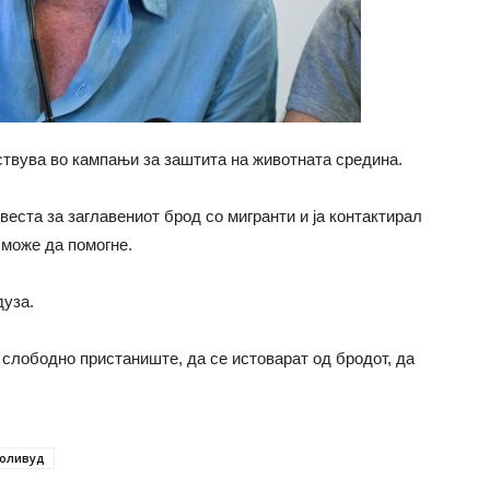
ствува во кампањи за заштита на животната средина.
веста за заглавениот брод со мигранти и ја контактирал
 може да помогне.
дуза.
т слободно пристаниште, да се истоварат од бродот, да
оливуд