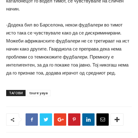
каталонецот го водел тимот, се чувствувале на сличен
начин.
-Додека бил во Барселона, некои фудбалери во тимот
исто така се чувствувале како да се дискриминирани.
Можеби африканските фудбалери не се третираат на ист
начин како другите. Гвардиола се преправа дека нема
проблеми со темнокожите фудбалери. Премногу е
интелигентен, за да го покаже тоа јавно. Тој никогаш нема
да го признае тоа, додава играчот од средниот ред.
ТАГОВИ
toure yaya