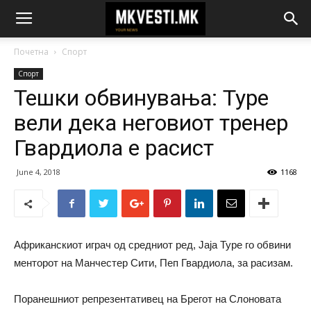
Почетна
Спорт
Спорт
Тешки обвинувања: Туре
вели дека неговиот тренер
Гвардиола е расист
June 4, 2018
1168
Африканскиот играч од средниот ред, Јаја Туре го обвини
менторот на Манчестер Сити, Пеп Гвардиола, за расизам.
Поранешниот репрезентативец на Брегот на Слоновата