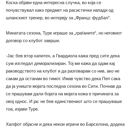
Коска објави една интересна случка, во која се
почувствувал како предмет на расистички напади од
шпанскиот тренер, во интервју за „Францс фудбал“.
Минатата сезона, Туре играше за „граѓаните“, но неговиот
договор со клубот заврши.
-Јас бев втор капитен, а Гвардиола кажа пред сите дека
сум изгледал деморализиран. Тој ми кажа да одам кај
раководството на клубот и да разговарам со нив, ако не
сакам да останам во тимот. Имав чувство дека Пеп сака
да ја уништи мојата последна сезона во Сити. Почнав да
се прашувам дали бојата на мојата кожа е причината за
овој однос. И јас не бев единствениот што се прашуваше
тоа, изјави Туре.
Халфот објасни и дека некои играчи во Барселона, додека