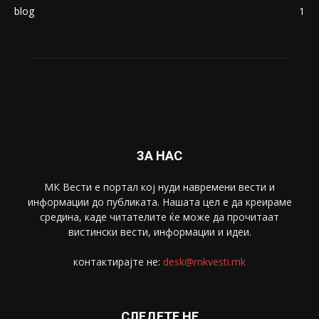
Македонија
8188
Живот
6047
Свет
5428
Забава
4695
Спорт
4099
Скопје
1633
Економија
1390
Uncategorised
4
blog
1