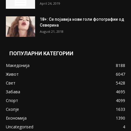
ПОПУЛАРНИ ОБЈАВИ
Претседателот на Мадагаскар: СЗО ни
Понуди 20 Милиони Долари Мито ако...
May 20, 2020
Снимена двојка во Скопје над банка во
експлицитно видео пред прозорец
April 24, 2019
18+: Се појавија нови голи фотографии од
Северина
August 21, 2018
ПОПУЛАРНИ КАТЕГОРИИ