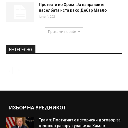
August 18, 2020
Филип Пецовски призна: „Скопје е
преплавено со лесни девојки!“
April 22, 2019
ВМРО-ДПМНЕ: Требаше да киднапираат
пратеник само за да опстои владата
November 12, 2021
Протести во Хром: Ја направивте
населбата иста како Дебар Маало
June 4, 2021
Прикажи повеќе
ИНТЕРЕСНО