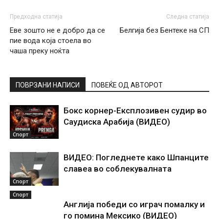
Предходна статија
Следна статија
Еве зошто не е добро да се
Белгија без Бентеке на СП
пие вода која стоела во
чаша преку ноќта
ПОВРЗАНИ НАПИСИ
ПОВЕЌЕ ОД АВТОРОТ
Бокс корнер-Експлозивен судир во
Саудиска Арабија (ВИДЕО)
Спорт
ВИДЕО: Погледнете како Шпанците
славеа во соблекувалната
Спорт
Спорт
Англија победи со играч помалку и
го помина Мексико (ВИДЕО)