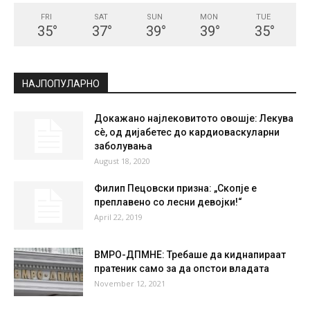
СКОПЈЕ
Clear Sky
°
22.7
°
C
22.7
°
22.7
41 %
1.8kmh
0 %
FRI
SAT
SUN
MON
TUE
35
°
37
°
39
°
39
°
35
°
НАЈПОПУЛАРНО
Докажано најлековитото овошје: Лекува
сè, од дијабетес до кардиоваскуларни
заболувања