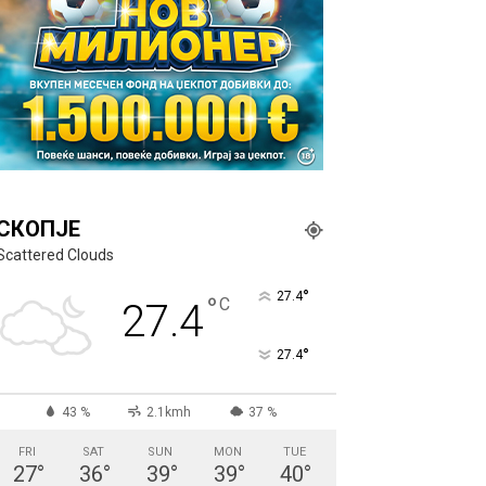
СКОПЈЕ
Scattered Clouds
°
27.4
°
C
27.4
°
27.4
43 %
2.1kmh
37 %
FRI
SAT
SUN
MON
TUE
27
°
36
°
39
°
39
°
40
°