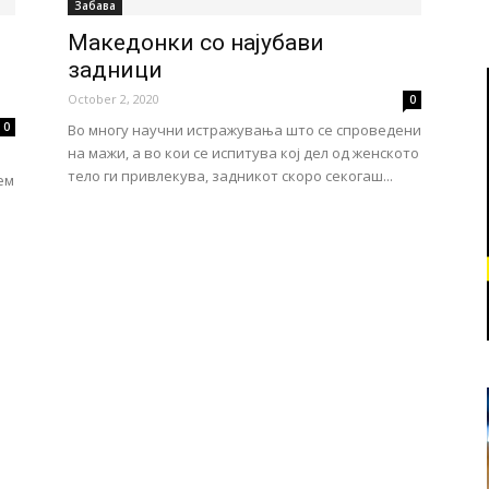
Забава
Македонки со најубави
задници
October 2, 2020
0
0
Во многу научни истражувања што се спроведени
на мажи, а во кои се испитува кој дел од женското
тело ги привлекува, задникот скоро секогаш...
ем