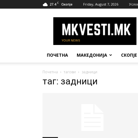
C
27.4
Friday, August 7, 2026
Усло
Скопје
МК
Вести
ПОЧЕТНА
МАКЕДОНИЈА
СКОПЈЕ
Почетна
тагови
задници
таг: задници