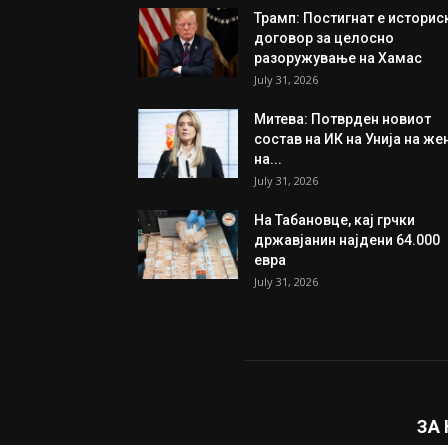
Трамп: Постигнат е историс
договор за целосно
разоружување на Хамас
July 31, 2026
Митева: Потврден новиот
состав на ИК на Унија на же
на...
July 31, 2026
На Табановце, кај грчки
државјанин најдени 64.000
евра
July 31, 2026
ЗА