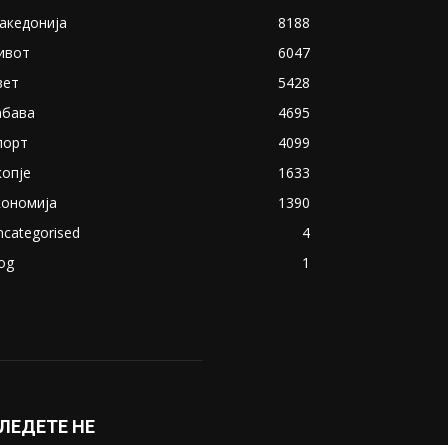
акедонија
8188
ивот
6047
вет
5428
абава
4695
порт
4099
копје
1633
кономија
1390
ncategorised
4
og
1
ЛЕДЕТЕ НЕ