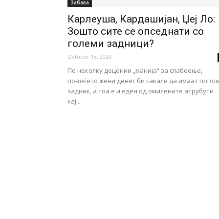
Забава
Карлеуша, Кардашијан, Џеј Ло:
Зошто сите се опседнати со
големи задници?
October 13, 2020
По неколку децении „манија“ за слабеење,
повеќето жени денес би сакале да имаат погол
задник, а тоа е и еден од омилените атрубути
кај...