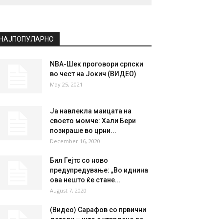
НАЈПОПУЛАРНО
NBA-Шек проговори српски
во чест на Јокич (ВИДЕО)
May 25, 2021
Ја навлекла маицата на
своето момче: Хали Бери
позираше во црни...
December 16, 2020
Бил Гејтс со ново
предупредување: „Во иднина
ова нешто ќе стане...
August 7, 2020
(Видео) Сарафов со првични