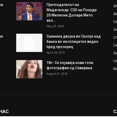
ки
Претседателот на
М
Мадагаскар: СЗО ни Понуди
Ж
20 Милиони Долари Мито
ако...
С
May 20, 2020
З
ни
Снимена двојка во Скопје над
С
банка во експлицитно видео
С
пред прозорец
April 24, 2019
Е
U
18+: Се појавија нови голи
фотографии од Северина
bl
August 21, 2018
 НАС
С