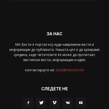
Забава
4695
Спорт
4099
Скопје
1633
Економија
1390
Uncategorised
4
blog
1
ЗА НАС
МК Вести е портал коj нуди навремени вести и
информации до публиката. Нашата цел е да креираме