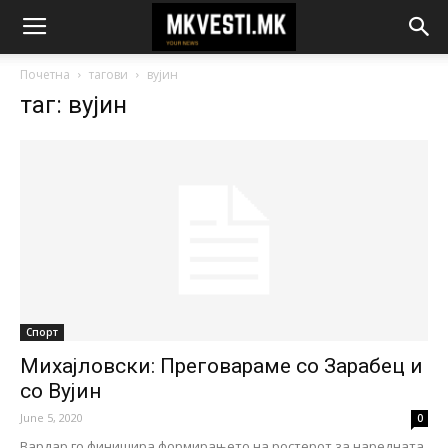
Почетна
тагови
вујин
таг: вујин
Спорт
Михајловски: Преговараме со Зарабец и
со Вујин
June 5, 2020
0
Вардар го финишира формирањето на ростерот за наредната