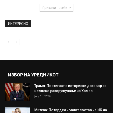
родените,...
February 28, 2024
Повлечена листата за помилување
December 20, 2021
Дали ова навистина е последната
фотографија од Пабло Ескобар кога
бега...
April 28, 2020
Прикажи повеќе
ИНТЕРЕСНО