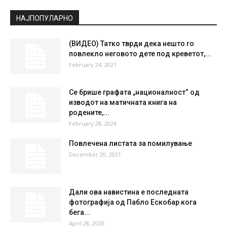
Clear Sky
°
32.9
°
C
32.9
°
32.9
28 %
2.5kmh
0 %
SUN
MON
TUE
WED
THU
37
°
39
°
40
°
42
°
40
°
НАЈПОПУЛАРНО
(ВИДЕО) Татко тврди дека нешто го
повлекло неговото дете под креветот,...
February 24, 2021
Се брише графата „националност“ од
изводот на матичната книга на