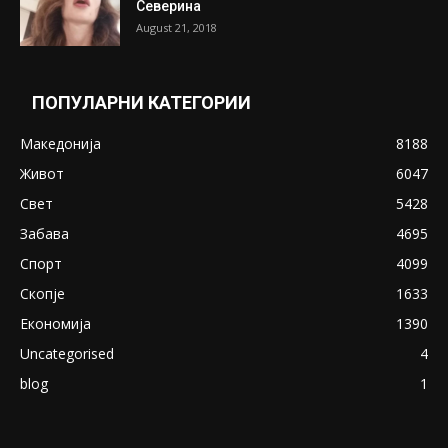
Претседателот на Мадагаскар: СЗО ни
Понуди 20 Милиони Долари Мито ако...
May 20, 2020
Снимена двојка во Скопје над банка во
експлицитно видео пред прозорец
April 24, 2019
18+: Се појавија нови голи фотографии од
Северина
August 21, 2018
ПОПУЛАРНИ КАТЕГОРИИ
Македонија
8188
Живот
6047
Свет
5428