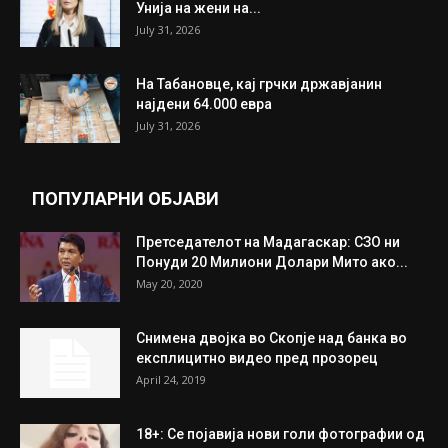
ИЗБОР НА УРЕДНИКОТ
Трамп: Постигнат е историски договор за
целосно разоружување на Хамас
July 31, 2026
Митева: Потврден новиот состав на ИК на
Унија на жени на...
July 31, 2026
На Табановце, кај грчки државјанин
најдени 64.000 евра
July 31, 2026
ПОПУЛАРНИ ОБЈАВИ