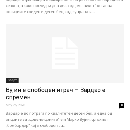
сезона, а како последни два дела од „мозаикот“ останаа
позициите среден и десен бек, каде управата...
Спорт
Вујин е слободен играч – Вардар е
спремен
May 26, 2020
0
Вардар е во потрага по квалитетен десен бек, а една од
опциите за „црвено-црните“ е и Марко Вујин, српскиот
„бомбардер“ кој е слободен за...