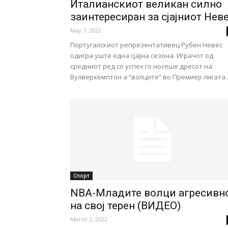
Италианскиот великан силно
заинтересиран за сјајниот Нев
May 7, 2022
Португалскиот репрезентативец Рубен Невес
одигра уште една сјајна сезона. Играчот од
средниот ред со успех го носеше дресот на
Вулверхемптон а “волците” во Премиер лигата..
Спорт
NBA-Младите волци агресивн
на свој терен (ВИДЕО)
March 2, 2022