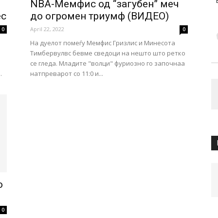
NBA-Мемфис од “загубен” меч
ес
до огромен триумф (ВИДЕО)
April 22, 2022
0
0
На дуелот помеѓу Мемфис Гризлис и Минесота
Тимбервулвс бевме сведоци на нешто што ретко
се гледа. Младите "волци" фуриозно го започнаа
.
натпреварот со 11:0 и...
о
0