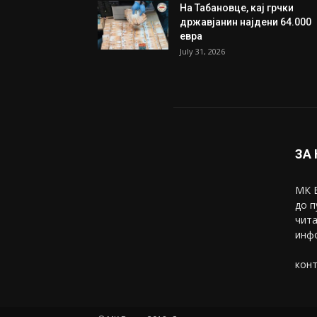
На Табановце, кај грчки
државјанин најдени 64.000
евра
July 31, 2026
ЗА
МК В
до п
чита
инфо
конт