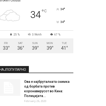
Broken Clouds
°
34
°
C
34
°
34
25 %
3.9kmh
67 %
FRI
SAT
SUN
MON
TUE
33
°
36
°
39
°
39
°
41
°
НАЈПОПУЛАРНО
Ова е најбруталната снимка
од борбата против
коронавирусот во Кина:
Полицијата...
February 26, 2020