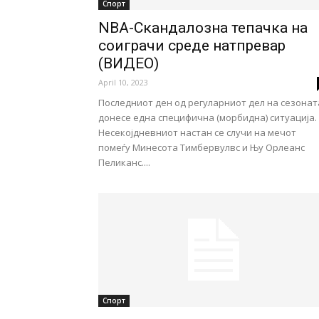
Спорт
NBA-Скандалозна тепачка на
соиграчи среде натпревар
(ВИДЕО)
April 10, 2023
Последниот ден од регуларниот дел на сезонат
донесе една специфична (морбидна) ситуација.
Несекојдневниот настан се случи на мечот
помеѓу Минесота Тимбервулвс и Њу Орлеанс
Пеликанс....
Спорт