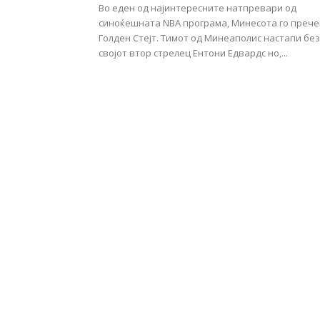
Во еден од најинтересните натпревари од
синоќешната NBA програма, Минесота го прече
Голден Стејт. Тимот од Минеаполис настапи без
својот втор стрелец Ентони Едвардс но,...