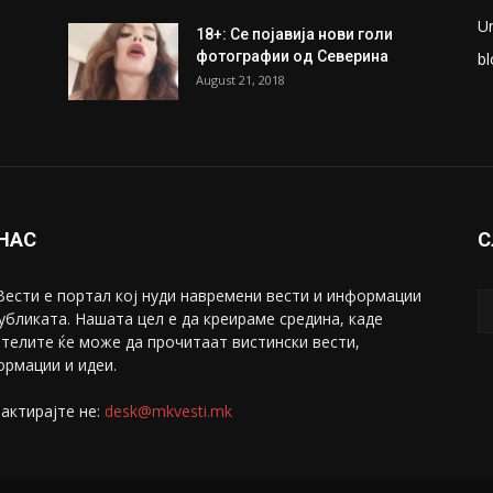
U
18+: Се појавија нови голи
фотографии од Северина
bl
August 21, 2018
 НАС
С
ести е портал коj нуди навремени вести и информации
убликата. Нашата цел е да креираме средина, каде
телите ќе може да прочитаат вистински вести,
рмации и идеи.
актирајте не:
desk@mkvesti.mk