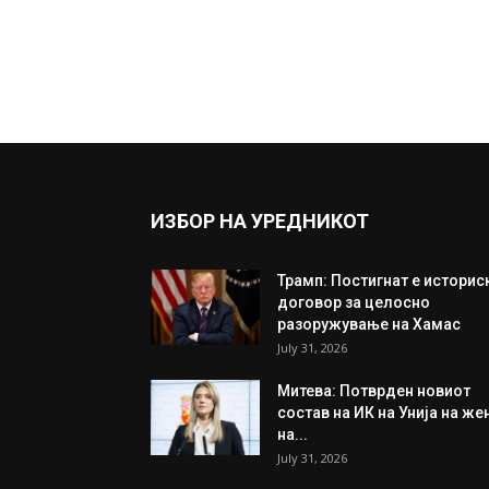
ИЗБОР НА УРЕДНИКОТ
Трамп: Постигнат е историс
договор за целосно
разоружување на Хамас
July 31, 2026
Митева: Потврден новиот
состав на ИК на Унија на же
на...
July 31, 2026