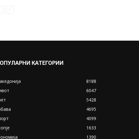
ОПУЛАРНИ КАТЕГОРИИ
акедонија
8188
ивот
6047
вет
5428
абава
4695
порт
4099
копје
1633
кономија
1390