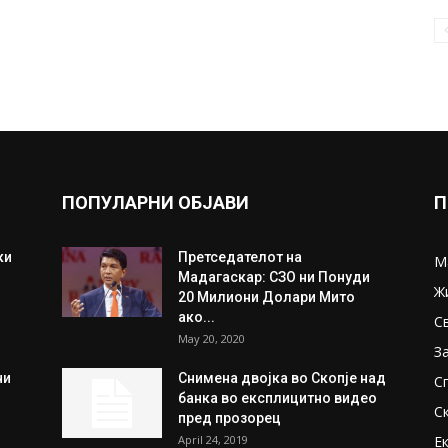
ПОПУЛАРНИ ОБЈАВИ
П
ки
Претседателот на
М
Мадагаскар: СЗО ни Понуди
Ж
20 Милиони Долари Мито
ако...
С
May 20, 2020
З
ни
Снимена двојка во Скопје над
С
банка во експлицитно видео
С
пред прозорец
April 24, 2019
Е