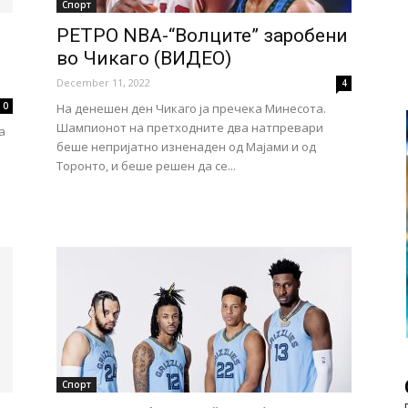
Спорт
РЕТРО NBA-“Волците” заробени
во Чикаго (ВИДЕО)
December 11, 2022
4
0
На денешен ден Чикаго ја пречека Минесота.
Шампионот на претходните два натпревари
а
беше непријатно изненаден од Мајами и од
Торонто, и беше решен да се...
Спорт