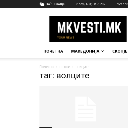
C
34
Friday, August 7, 2026
Услови
Скопје
МК
Вести
ПОЧЕТНА
МАКЕДОНИЈА
СКОПЈЕ
Почетна
тагови
волците
таг: волците