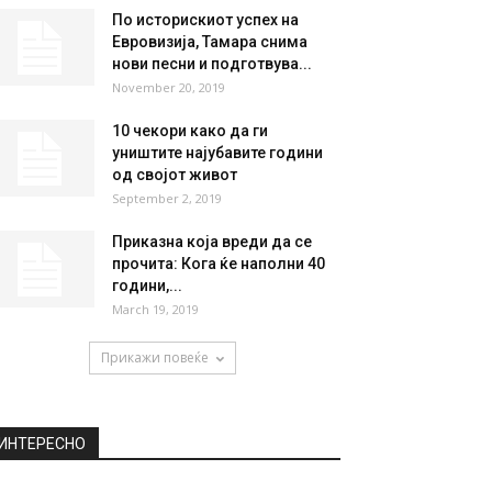
По историскиот успех на
Евровизија, Тамара снима
нови песни и подготвува...
November 20, 2019
10 чекори како да ги
уништите најубавите години
од својот живот
September 2, 2019
Приказна која вреди да се
прочита: Кога ќе наполни 40
години,...
March 19, 2019
Прикажи повеќе
ИНТЕРЕСНО