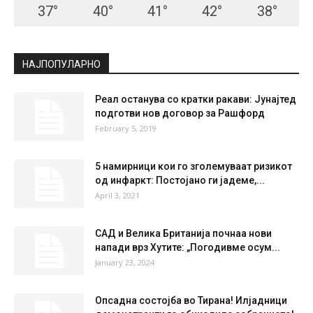
37
°
40
°
41
°
42
°
38
°
НАЈПОПУЛАРНО
Реал останува со кратки ракави: Јунајтед
подготви нов договор за Рашфорд
February 5, 2019
5 намирници кои го зголемуваат ризикот
од инфаркт: Постојано ги јадеме,...
April 3, 2021
САД и Велика Британија почнаа нови
напади врз Хутите: „Погодивме осум...
January 23, 2024
Опсадна состојба во Тирана! Илјадници