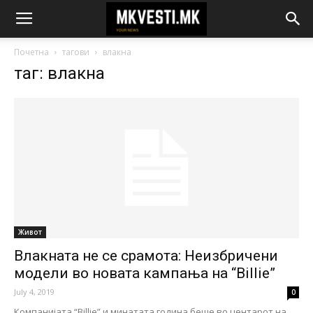
Почетна
тагови
влакна
таг: влакна
Живот
Влакната не се срамота: Неизбричени
модели во новата кампања на “Billie”
July 4, 2019
0
Компанијата “Billie” и минатата година беше во центарот на