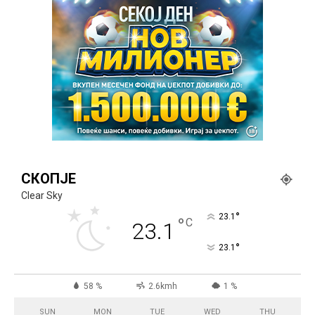
СКОПЈЕ
Clear Sky
°
23.1
°
C
23.1
°
23.1
58 %
2.6kmh
1 %
SUN
MON
TUE
WED
THU