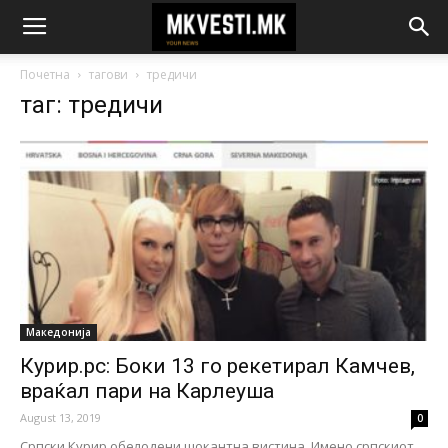
Почетна
тагови
тредичи
таг: тредичи
Македонија
Курир.рс: Боки 13 го рекетирал Камчев,
враќал пари на Карлеуша
August 13, 2019
0
Српски Курир обелодени шокантна вистина. Имено српскиот