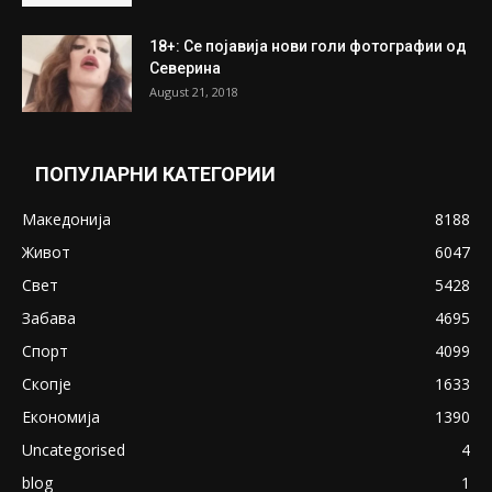
ПОПУЛАРНИ ОБЈАВИ
Претседателот на Мадагаскар: СЗО ни
Понуди 20 Милиони Долари Мито ако...
May 20, 2020
Снимена двојка во Скопје над банка во
експлицитно видео пред прозорец
April 24, 2019
18+: Се појавија нови голи фотографии од
Северина
August 21, 2018
ПОПУЛАРНИ КАТЕГОРИИ
Македонија
8188