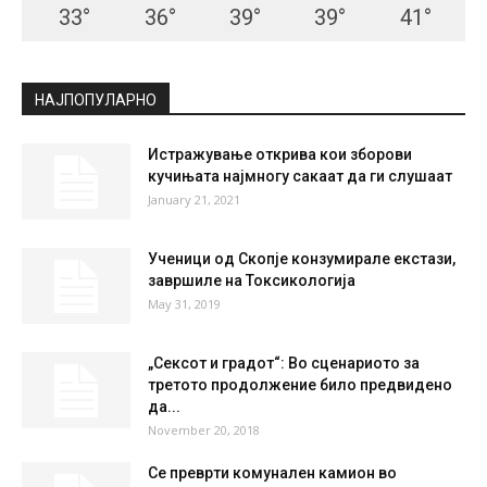
СКОПЈЕ
Clear Sky
°
34.2
°
C
34.2
°
34.2
20 %
4kmh
0 %
FRI
SAT
SUN
MON
TUE
33
°
36
°
39
°
39
°
41
°
НАЈПОПУЛАРНО
Истражување открива кои зборови
кучињата најмногу сакаат да ги слушаат
January 21, 2021