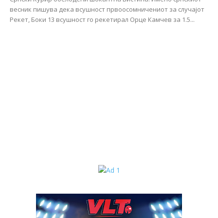
весник пишува дека всушност првоосомничениот за случајот
Рекет, Боки 13 всушност го рекетирал Орце Камчев за 1.5...