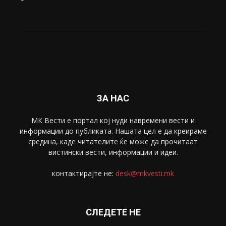
Живот
6047
Свет
5428
Забава
4695
Спорт
4099
Скопје
1633
Економија
1390
Uncategorised
4
blog
1
ЗА НАС