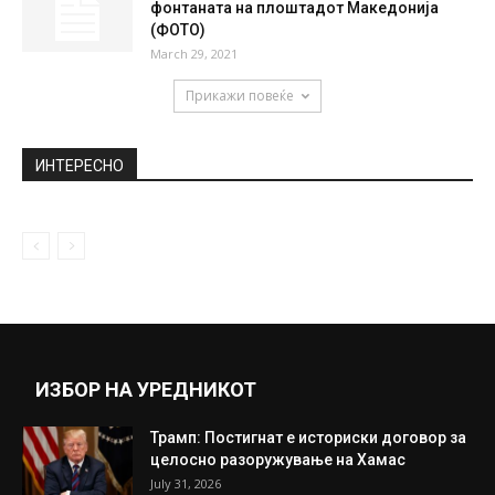
Ученици од Скопје конзумирале екстази,
завршиле на Токсикологија
May 31, 2019
„Сексот и градот“: Во сценариото за
третото продолжение било предвидено
да...
November 20, 2018
Се преврти комунален камион во
фонтаната на плоштадот Македонија
(ФОТО)
March 29, 2021
Прикажи повеќе
ИНТЕРЕСНО