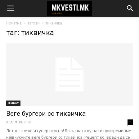
Почетна
тагови
тиквичка
таг: тиквичка
Живот
Веге бургери со тиквичка
August 18, 2020
0
Летно, свежо и супер вкусно! Во нашата кујна ги припремивме
највкусните веге бургери со тиквичка. Рецепт кој вреди да се