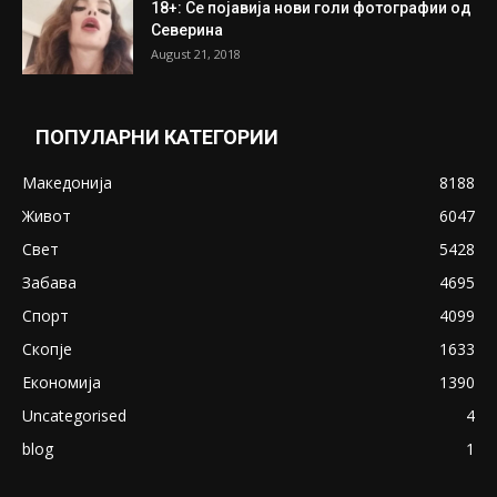
ПОПУЛАРНИ ОБЈАВИ
Претседателот на Мадагаскар: СЗО ни
Понуди 20 Милиони Долари Мито ако...
May 20, 2020
Снимена двојка во Скопје над банка во
експлицитно видео пред прозорец
April 24, 2019
18+: Се појавија нови голи фотографии од
Северина
August 21, 2018
ПОПУЛАРНИ КАТЕГОРИИ
Македонија
8188
Живот
6047