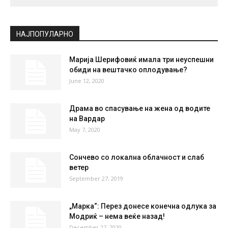
СКОПЈЕ
Broken Clouds
°
33
°
C
33
°
33
27 %
5.3kmh
59 %
FRI
SAT
SUN
MON
TUE
32
°
36
°
39
°
39
°
40
°
НАЈПОПУЛАРНО
Марија Шерифовиќ имала три неуспешни
обиди на вештачко оплодување?
June 12, 2020
Драма во спасување на жена од водите