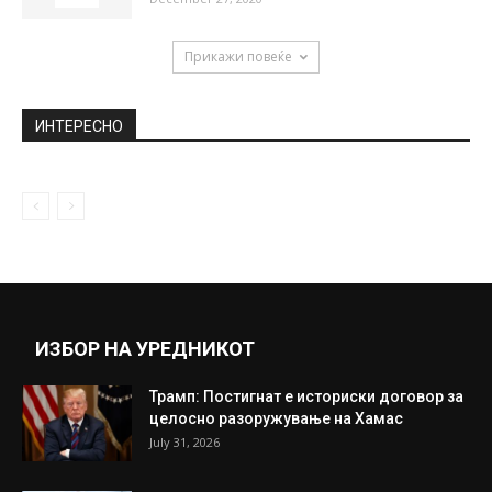
на Вардар
May 7, 2020
Сончево со локална облачност и слаб
ветер
September 27, 2019
„Марка“: Перез донесе конечна одлука за
Модриќ – нема веќе назад!
December 27, 2020
Прикажи повеќе
ИНТЕРЕСНО