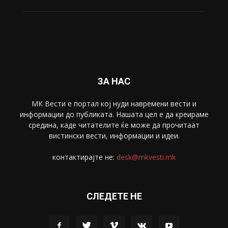
Свет
5428
Забава
4695
Спорт
4099
Скопје
1633
Економија
1390
Uncategorised
4
blog
1
ЗА НАС
МК Вести е портал коj нуди навремени вести и