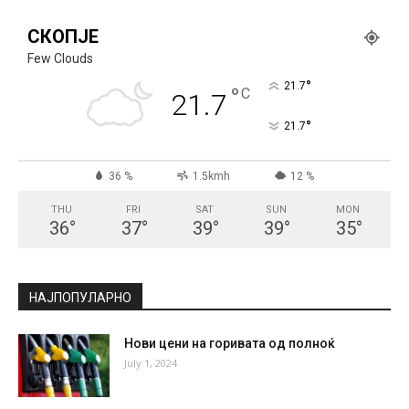
СКОПЈЕ
Few Clouds
°
21.7
°
C
21.7
°
21.7
36 %
1.5kmh
12 %
THU
FRI
SAT
SUN
MON
36
°
37
°
39
°
39
°
35
°
НАЈПОПУЛАРНО
Нови цени на горивата од полноќ
July 1, 2024