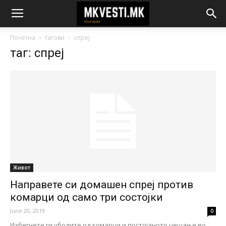
Почетна
тагови
спреј
таг: спреј
Живот
Направете си домашен спреј против
комарци од само три состојки
June 20, 2019
0
Избегнете ги убодите од комарци и постојаното чешање во