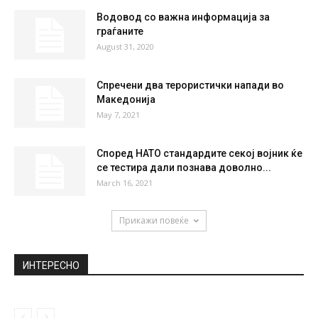
Водовод со важна информација за
граѓаните
August 31, 2020
Спречени два терористички напади во
Македонија
May 7, 2021
Според НАТО стандардите секој војник ќе
се тестира дали познава доволно...
March 16, 2021
Прикажи повеќе
ИНТЕРЕСНО