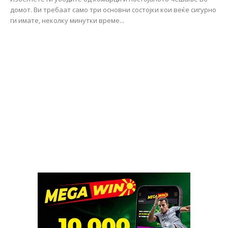
домот. Ви требаат само три основни состојки кои веќе сигурно
ги имате, неколку минутки време...