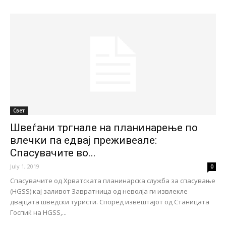
Свет
Швеѓани тргнале на планинарење по
влечки па едвај преживеале:
Спасувачите во...
July 1, 2019
0
Спасувачите од Хрватската планинарска служба за спасување
(HGSS) кај заливот Завратница од неволја ги извлекле
двајцата шведски туристи. Според извештајот од Станицата
Госпиќ на HGSS,...