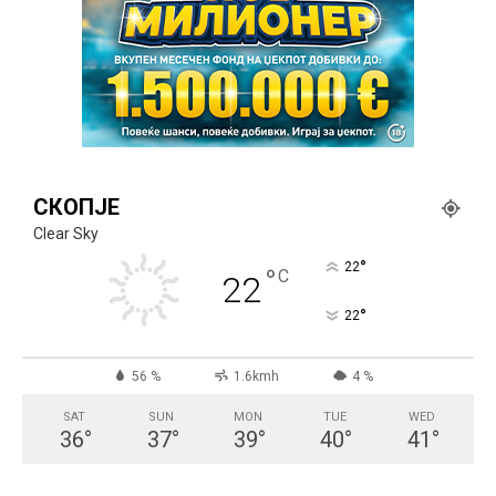
СКОПЈЕ
Clear Sky
°
22
°
C
22
°
22
56 %
1.6kmh
4 %
SAT
SUN
MON
TUE
WED
36
°
37
°
39
°
40
°
41
°