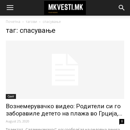
Почетна
тагови
спасување
таг: спасување
Свет
Вознемерувачко видео: Родители си го
заборавиле детето на плажа во Грција,...
August 25, 2020
0
Траектот „Саламинамахос“, кој сообраќал на редовна линија