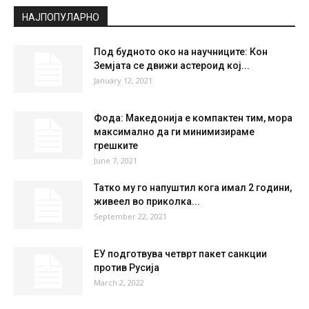
НАЈПОПУЛАРНО
Под будното око на научниците: Кон
Земјата се движи астероид кој...
January 12, 2021
Фода: Македонија е компактен тим, мора
максимално да ги минимизираме
грешките
June 7, 2021
Татко му го напуштил кога имал 2 години,
живеел во приколка...
September 22, 2021
ЕУ подготвува четврт пакет санкции
против Русија
March 2, 2022