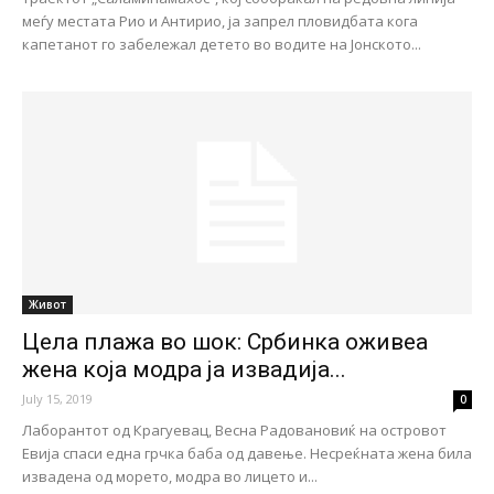
меѓу местата Рио и Антирио, ja запрел пловидбата кога
капетанот го забележал детето во водите на Јонското...
Живот
Цела плажа во шок: Србинка оживеа
жена која модра ја извадија...
July 15, 2019
0
Лаборантот од Крагуевац, Весна Радовановиќ на островот
Евија спаси една грчка баба од давење. Несреќната жена била
извадена од морето, модра во лицето и...