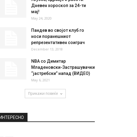
НАЈПОПУЛАРНО
Превирања во опозицијата,
исклучените ги отфрлаат
обвиненијата
October 24, 2018
Љубов, здравје и работа:
Дневен хороскоп за 24-ти
мај!
May 24, 2020
Пандев во својот клуб го
носи поранешниот
репрезентативен соиграч
December 13, 2018
NBA со Димитар