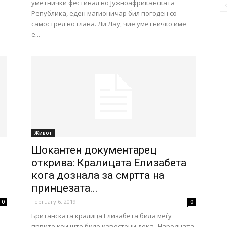
уметнички фестивал во Јужноафриканската
Република, еден магионичар бил погоден со
самострел во глава. Ли Лау, чие уметничко име
е...
Живот
Шокантен документарец
открива: Кралицата Елизабета
кога дознала за смртта на
принцезата...
February 6, 2019
0
0
Британската кралица Елизабета била меѓу
првите кои што биле известени дека „Народната