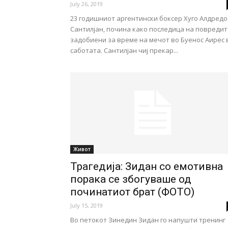
July 26, 2019
23 годишниот аргентински боксер Хуго Алдредо
Сантилјан, почина како последица на повредит
задобиени за време на мечот во Буенос Аирес 
саботата. Сантилјан чиј прекар...
Живот
Трагедија: Зидан со емотивна
порака се збогуваше од
починатиот брат (ФОТО)
July 15, 2019
Во петокот Зинедин Зидан го напушти тренинг