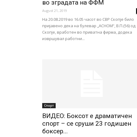
во зградата на ФФМ
August 21, 2019
На 20.08.2019 во 16.05 часот во СВР Скопје било
пријавено дека на булевар „АСНОМ“, В.П.(56) од
Скопје, вработен во приватна фирма, додека
извршувал работни...
Спорт
ВИДЕО: Боксот е драматичен
спорт – се сруши 23 годишен
боксер...