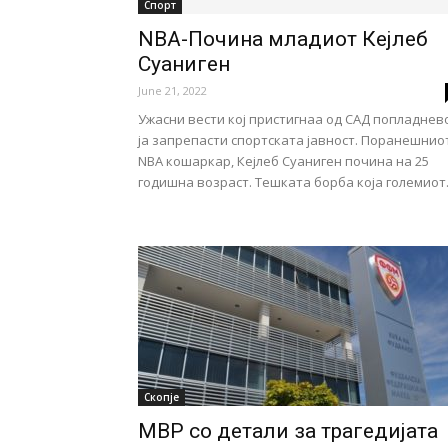
Спорт
NBA-Почина младиот Кејлеб
Суаниген
June 21, 2022
Ужасни вести кој пристигнаа од САД попладнев
ја запрепасти спортската јавност. Поранешнио
NBA кошаркар, Кејлеб Суаниген почина на 25
годишна возраст. Тешката борба која големиот.
Скопје
МВР со детали за трагедијата