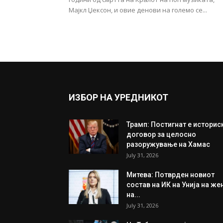
Мајкл Џексон, и овие денови на големо се...
ИЗБОР НА УРЕДНИКОТ
Трамп: Постигнат е историс
договор за целосно
разоружување на Хамас
July 31, 2026
Митева: Потврден новиот
состав на ИК на Унија на же
на...
July 31, 2026