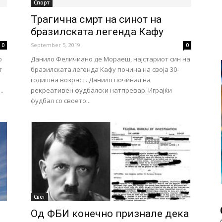
Спорт
Трагична смрт на синот на
бразилската легенда Кафу
September 5, 2019
0
0
о
Данило Феличиано де Мораеш, најстариот син на
т
бразилската легенда Кафу почина на своја 30-
годишна возраст. Данило починал на
..
рекреативен фудбалски натпревар. Играјќи
фудбал со своето...
Свет
Од ФБИ конечно признале дека