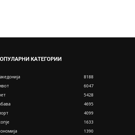
ОПУЛАРНИ КАТЕГОРИИ
акедонија
8188
ивот
6047
вет
5428
абава
4695
порт
4099
копје
1633
кономија
1390