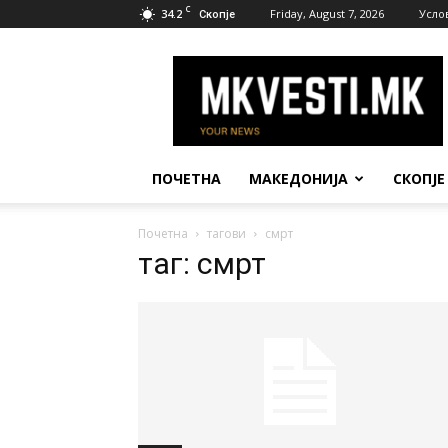
C
34.2
Friday, August 7, 2026
Усло
Скопје
МК
Вести
ПОЧЕТНА
МАКЕДОНИЈА
СКОПЈЕ
Почетна
тагови
смрт
таг: смрт