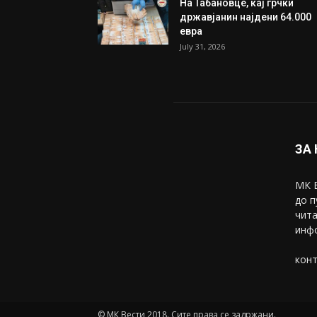
На Табановце, кај грчки
државјанин најдени 64.000
евра
July 31, 2026
ЗА
МК В
до п
чита
инфо
конт
© МК Вести 2018. Сите права се задржани.