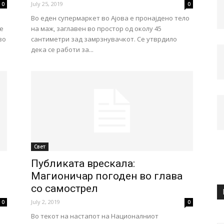
July 25, 2019
0
0
Во еден супермаркет во Ајова е пронајдено тело
е
на маж, заглавен во простор од околу 45
во
сантиметри зад замрзнувачкот. Се утврдило
дека се работи за...
Свет
Публиката врескала:
Магионичар погоден во глава
со самострел
July 2, 2019
0
0
Во текот на настапот на Националниот