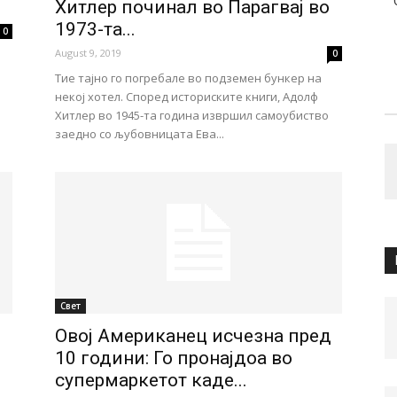
Хитлер починал во Парагвај во
1973-та...
0
August 9, 2019
0
Тие тајно го погребале во подземен бункер на
некој хотел. Според историските книги, Адолф
Хитлер во 1945-та година извршил самоубиство
заедно со љубовницата Ева...
Свет
Овој Американец исчезна пред
10 години: Го пронајдоа во
супермаркетот каде...