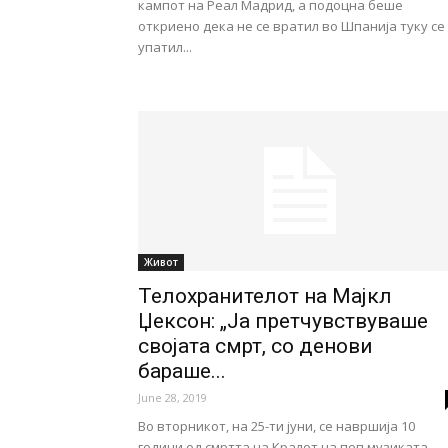
кампот на Реал Мадрид, а подоцна беше
откриено дека не се вратил во Шпанија туку се
упатил...
Живот
Телохранителот на Мајкл
Џексон: „Ја претчувствуваше
својата смрт, со денови
бараше...
June 28, 2019
Во вторникот, на 25-ти јуни, се навршија 10
години од смртта на Кралот на поп музиката,