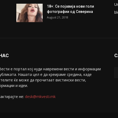
U
18+: Се појавија нови голи
фотографии од Северина
bl
August 21, 2018
 НАС
С
ести е портал коj нуди навремени вести и информации
убликата. Нашата цел е да креираме средина, каде
телите ќе може да прочитаат вистински вести,
рмации и идеи.
актирајте не:
desk@mkvesti.mk