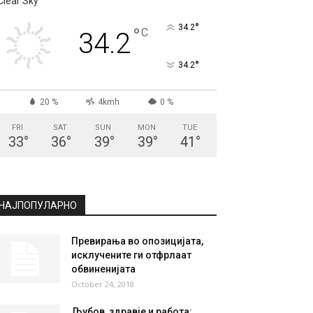
СКОПЈЕ
Clear Sky
°
34.2
°
C
34.2
°
34.2
20 %
4kmh
0 %
FRI
SAT
SUN
MON
TUE
33
°
36
°
39
°
39
°
41
°