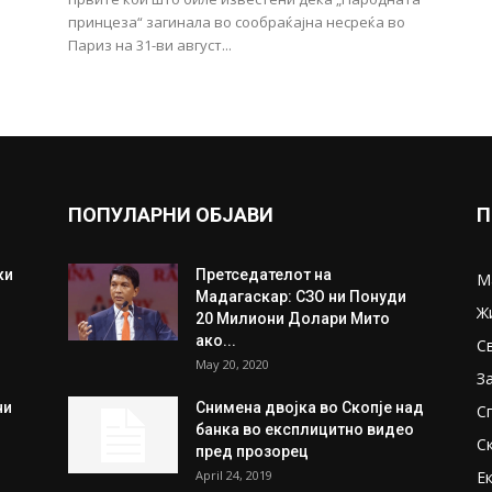
принцеза“ загинала во сообраќајна несреќа во
Париз на 31-ви август...
ПОПУЛАРНИ ОБЈАВИ
П
ки
Претседателот на
М
Мадагаскар: СЗО ни Понуди
Ж
20 Милиони Долари Мито
ако...
С
May 20, 2020
З
ни
Снимена двојка во Скопје над
С
банка во експлицитно видео
С
пред прозорец
April 24, 2019
Е