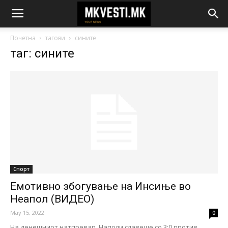
Почетна
тагови
сините
таг: сините
Спорт
Емотивно збогување на Инсиње во
Неапол (ВИДЕО)
May 15, 2022
0
На денешниот натпревар, Наполи славеше со 3:0 против