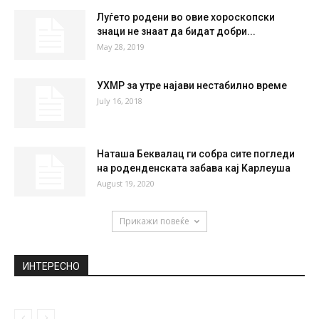
Луѓето родени во овие хороскопски
знаци не знаат да бидат добри...
May 28, 2019
УХМР за утре најави нестабилно време
July 16, 2018
Наташа Беквалац ги собра сите погледи
на роденденската забава кај Карлеуша
August 19, 2020
Прикажи повеќе
ИНТЕРЕСНО