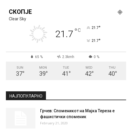
СКОПЈЕ
Clear Sky
°
21.7
°
C
21.7
°
21.7
65 %
2.3kmh
0 %
SUN
MON
TUE
WED
THU
37
°
39
°
41
°
42
°
40
°
НАЈПОПУЛАРНО
Грчев: Споменикот на Мајка Тереза е
фашистички споменик
February 21, 2020