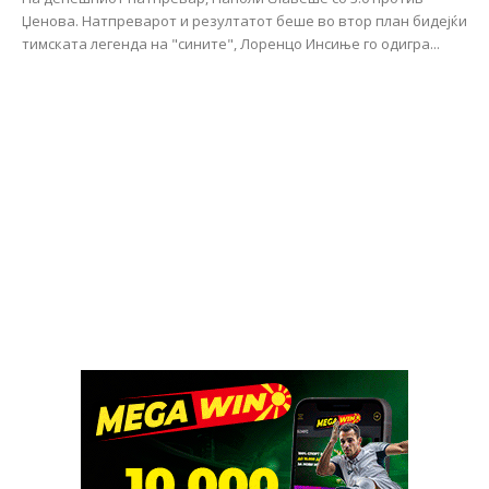
Џенова. Натпреварот и резултатот беше во втор план бидејќи
тимската легенда на "сините", Лоренцо Инсиње го одигра...