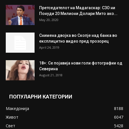
Митева: Потврден новиот состав на ИК на
Унија на жени на...
July 31, 2026
На Табановце, кај грчки државјанин
најдени 64.000 евра
July 31, 2026
ПОПУЛАРНИ ОБЈАВИ
Претседателот на Мадагаскар: СЗО ни
Понуди 20 Милиони Долари Мито ако...
May 20, 2020
Снимена двојка во Скопје над банка во
експлицитно видео пред прозорец
April 24, 2019