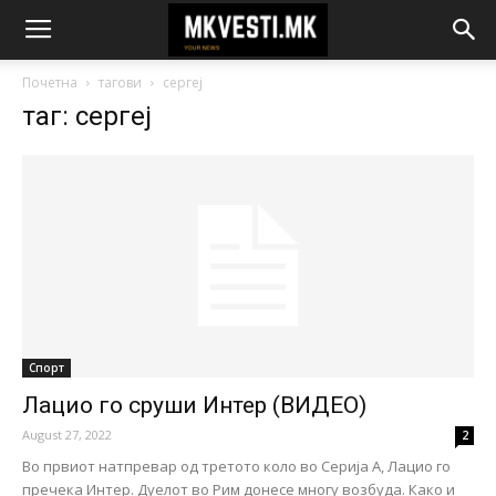
Почетна
тагови
сергеј
таг: сергеј
Спорт
Лацио го сруши Интер (ВИДЕО)
August 27, 2022
2
Во првиот натпревар од третото коло во Серија А, Лацио го
пречека Интер. Дуелот во Рим донесе многу возбуда. Како и