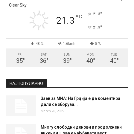
СКОПЈЕ
Clear Sky
°
21.3
°
C
21.3
°
21.3
48 %
1.6kmh
5 %
FRI
SAT
SUN
MON
TUE
35
°
36
°
39
°
40
°
40
°