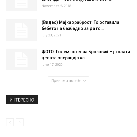
НАЈПОПУЛАРНО
Заев за МИА: На Грција е да коментира
дали се зборува...
March 20, 2019
Многу слободни денови и продолжени
викенди – ова е најубавата вест...
November 5, 2018
(Видео) Мајка храброст! Го оставила
бебето на безбедно за да го...
July 23, 2021
ФОТО: Голем потег на Брозовиќ – ја плати
целата операција на...
June 17, 2020