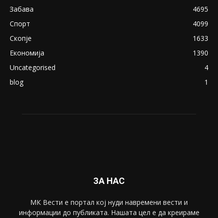
18+: Се појавија нови голи фотографии од
Северина
August 21, 2018
ПОПУЛАРНИ КАТЕГОРИИ
Македонија
8188
Живот
6047
Свет
5428
Забава
4695
Спорт
4099
Скопје
1633
Економија
1390
Uncategorised
4
blog
1