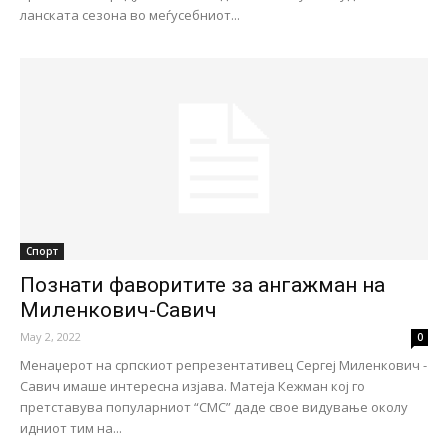
ланската сезона во меѓусебниот...
Спорт
Познати фаворитите за ангажман на
Миленкович-Савич
May 2, 2022
0
Менаџерот на српскиот репрезентативец Сергеј Миленкович -
Савич имаше интересна изјава. Матеја Кежман кој го
претставува популарниот “СМС” даде свое видување околу
идниот тим на...