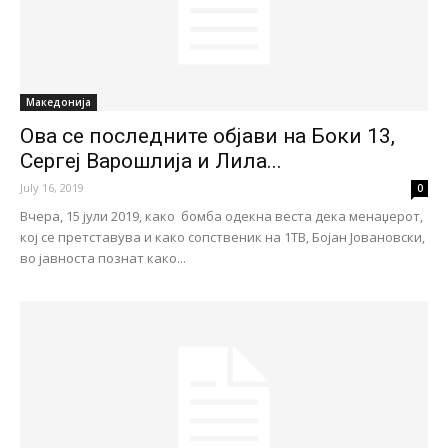
Македонија
Ова се последните објави на Боки 13,
Сергеј Варошлија и Лила...
July 16, 2019
0
Вчера, 15 јули 2019, како бомба одекна веста дека менаџерот,
кој се претставува и како сопственик на 1ТВ, Бојан Јовановски,
во јавноста познат како...