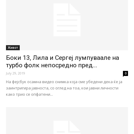
Живот
Боки 13, Лила и Сергеј лумпуваале на
турбо фолк непосредно пред...
July 29, 2019
0
На фејсбук осамна видео снимка која сме убедени дека ќе ја
заинтригира јавноста, со оглед на тоа, кои јавни личности
како трио се опфатени...