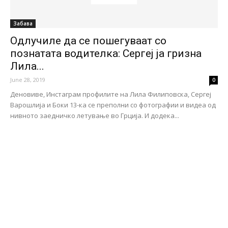
Забава
Одлучиле да се пошегуваат со
познатата водителка: Сергеј ја гризна
Лила...
June 28, 2019
0
Деновиве, Инстаграм профилите на Лила Филиповска, Сергеј
Варошлија и Боки 13-ка се преполни со фотографии и видеа од
нивното заедничко летување во Грција. И додека...