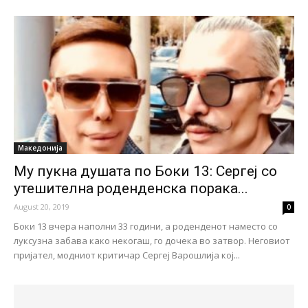
Македонија
Му пукна душата по Боки 13: Сергеј со
утешителна роденденска порака...
August 20, 2019
0
Боки 13 вчера наполни 33 години, а роденденот наместо со
луксузна забава како некогаш, го дочека во затвор. Неговиот
пријател, модниот критичар Сергеј Варошлија кој...