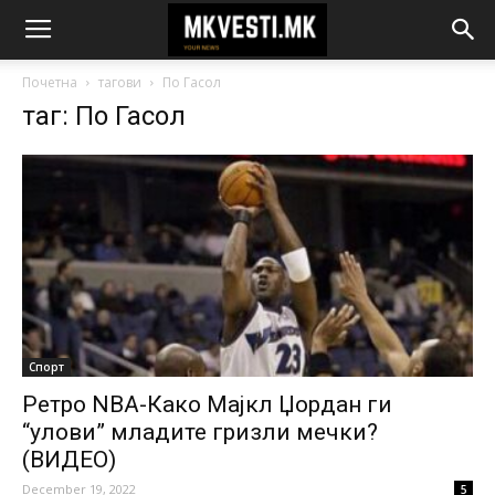
Почетна
тагови
По Гасол
таг: По Гасол
Спорт
Ретро NBA-Како Мајкл Џордан ги
“улови” младите гризли мечки?
(ВИДЕО)
December 19, 2022
5