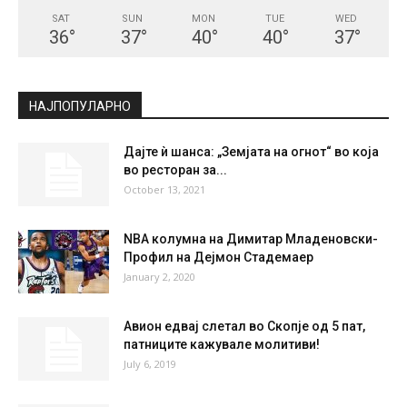
SAT
SUN
MON
TUE
WED
36
°
37
°
40
°
40
°
37
°
НАЈПОПУЛАРНО
Дајте ѝ шанса: „Земјата на огнот“ во која
во ресторан за...
October 13, 2021
NBA колумна на Димитар Младеновски-
Профил на Дејмон Стадемаер
January 2, 2020
Авион eдвај слетал во Скопје од 5 пат,
патниците кажувале молитиви!
July 6, 2019