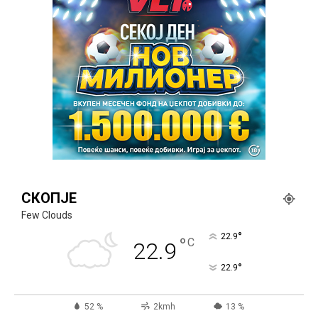
СКОПЈЕ
Few Clouds
°
22.9
°
C
22.9
°
22.9
52 %
2kmh
13 %