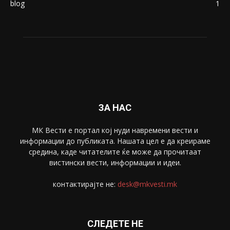
blog
1
ЗА НАС
МК Вести е портал коj нуди навремени вести и
информации до публиката. Нашата цел е да креираме
средина, каде читателите ќе може да прочитаат
вистински вести, информации и идеи.
контактирајте не:
desk@mkvesti.mk
СЛЕДЕТЕ НЕ