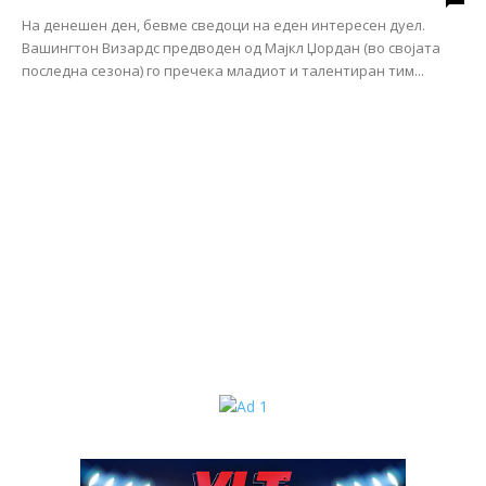
На денешен ден, бевме сведоци на еден интересен дуел.
Вашингтон Визардс предводен од Мајкл Џордан (во својата
последна сезона) го пречека младиот и талентиран тим...