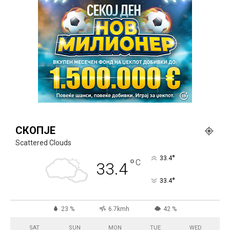
СКОПЈЕ
Scattered Clouds
°
33.4
°
C
33.4
°
33.4
23 %
6.7kmh
42 %
SAT
SUN
MON
TUE
WED