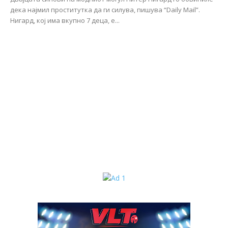
дека најмил проститутка да ги силува, пишува “Daily Mail”.
Нигард, кој има вкупно 7 деца, е...