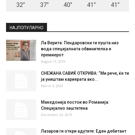
32
°
37
°
40
°
41
°
41
°
НАЈПОПУЛАРНО
Ла Верита: Пендаровски ги пушта низ
вода специјалната обвинителка и
премиерот
August 13, 2019
СНЕЖАНА САВИЌ ОТКРИВА: “Ми рече, ќе ти
ја уништам кариерата ако...
March 4, 2020
Македонија постои во Романија:
Специјално заштитена
December 23, 2019
Лазаров ги откри адутите: Еден дебитант