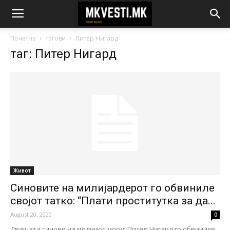
Почетна
тагови
Питер Нигард
таг: Питер Нигард
Живот
Синовите на милијардерот го обвиниле
својот татко: “Плати проститутка за да...
August 20, 2020
0
Двајцата синови на модниот могул Питер Нигард го обвиниле