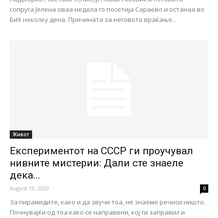
сопруга Јелена оваа недела го посетија Сараево и останаа во
БиХ неколку дена. Причината за неговото враќање...
Живот
Експериментот на СССР ги проучувал
нивните мистерии: Дали сте знаеле
дека...
August 19, 2020
0
За пирамидите, како и да звучи тоа, не знаеме речиси ништо.
Почнувајќи од тоа како се направени, кој ги заправил и