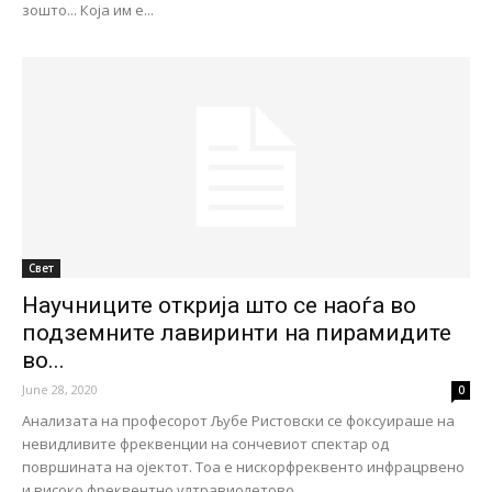
зошто... Која им е...
Свет
Научниците открија што се наоѓа во
подземните лавиринти на пирамидите
во...
June 28, 2020
0
Анализата на професорот Љубе Ристовски се фоксуираше на
невидливите фреквенции на сончевиот спектар од
површината на ојектот. Тоа е нискорфреквенто инфрацрвено
и високо фреквентно ултравиолетово...