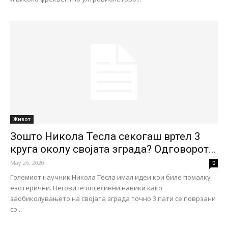
Живот
Зошто Никола Тесла секогаш вртел 3
круга околу својата зграда? Одговорот...
May 26, 2020
0
Големиот научник Никола Тесла имал идеи кои биле помалку
езотерични. Неговите опсесивни навики како
заобиколувањето на својата зграда точно 3 пати се поврзани
со...