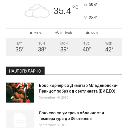
°
35.4
°
C
35.4
°
35.4
23 %
8.1kmh
65 %
SAT
SUN
MON
TUE
WED
35
°
38
°
39
°
40
°
42
°
НАЈПОПУЛАРНО
Бокс корнер со Димитар Младеновски-
Принцот побрз од светлината (ВИДЕО)
November 16, 2020
Сончево со умерена облачност и
температура до 36 степени
September 3, 2019