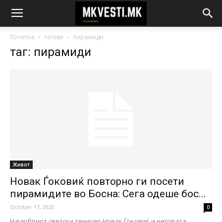
Почетна
тагови
пирамиди
таг: пирамиди
Живот
Новак Ѓоковиќ повторно ги посети
пирамидите во Босна: Сега одеше бос...
October 17, 2020
0
Најдобриот светски тенисер Новак Ѓоковиќ и неговата