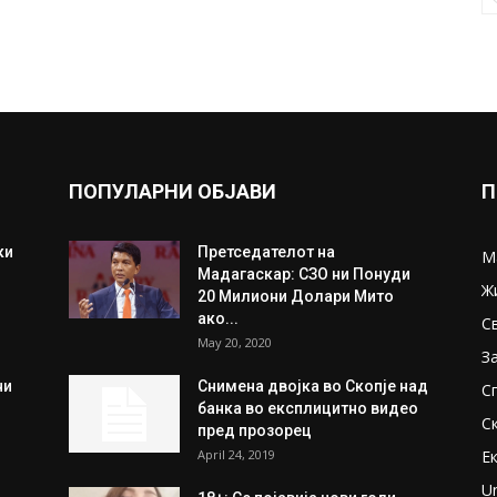
ПОПУЛАРНИ ОБЈАВИ
П
ки
Претседателот на
М
Мадагаскар: СЗО ни Понуди
Ж
20 Милиони Долари Мито
ако...
С
May 20, 2020
З
ни
Снимена двојка во Скопје над
С
банка во експлицитно видео
С
пред прозорец
April 24, 2019
Е
U