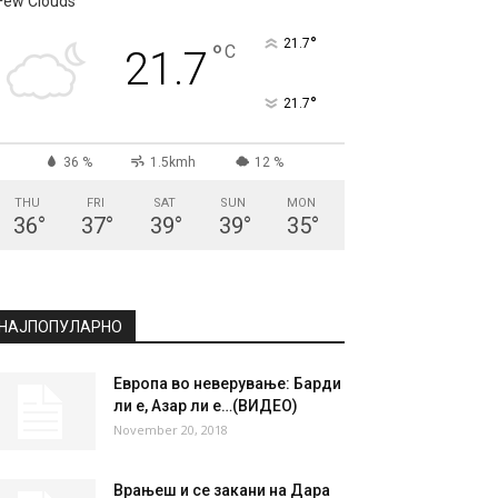
Few Clouds
°
21.7
°
C
21.7
°
21.7
36 %
1.5kmh
12 %
THU
FRI
SAT
SUN
MON
36
°
37
°
39
°
39
°
35
°
НАЈПОПУЛАРНО
Европа во неверување: Барди
ли е, Азар ли е…(ВИДЕО)
November 20, 2018
Врањеш и се закани на Дара