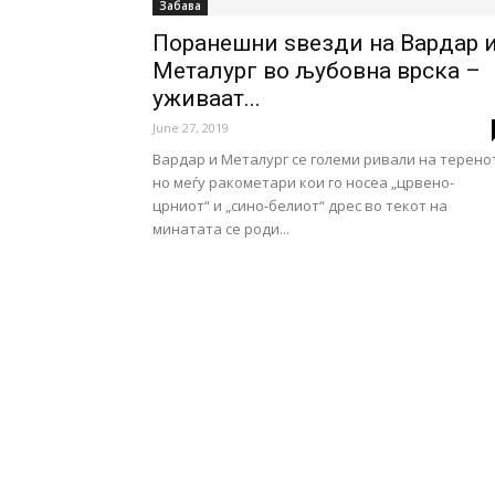
Забава
Поранешни ѕвезди на Вардар 
Металург во љубовна врска –
уживаат...
June 27, 2019
Вардар и Металург се големи ривали на терено
но меѓу ракометари кои го носеа „црвено-
црниот“ и „сино-белиот“ дрес во текот на
минатата се роди...