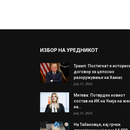
ИЗБОР НА УРЕДНИКОТ
Трамп: Постигнат е историс
договор за целосно
разоружување на Хамас
July 31, 2026
Митева: Потврден новиот
состав на ИК на Унија на же
на...
July 31, 2026
На Табановце, кај грчки