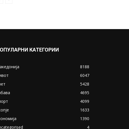
ОПУЛАРНИ КАТЕГОРИИ
акедонија
8188
ивот
6047
вет
5428
абава
4695
порт
4099
копје
1633
кономија
1390
ncategorised
4