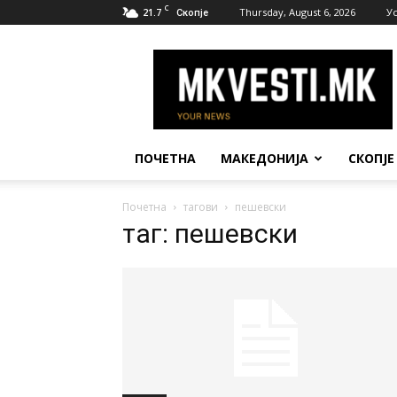
C
21.7
Thursday, August 6, 2026
У
Скопје
МК
Вести
ПОЧЕТНА
МАКЕДОНИЈА
СКОПЈЕ
Почетна
тагови
пешевски
таг: пешевски