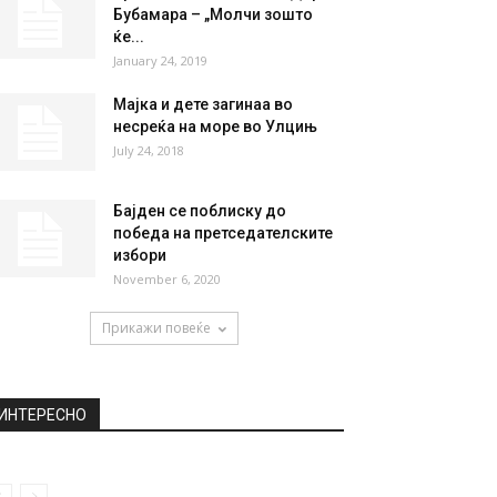
Бубамара – „Молчи зошто
ќе...
January 24, 2019
Мајка и дете загинаа во
несреќа на море во Улцињ
July 24, 2018
Бајден се поблиску до
победа на претседателските
избори
November 6, 2020
Прикажи повеќе
ИНТЕРЕСНО