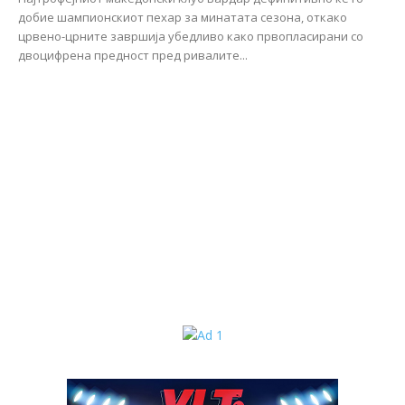
добие шампионскиот пехар за минатата сезона, откако
црвено-црните завршија убедливо како првопласирани со
двоцифрена предност пред ривалите...