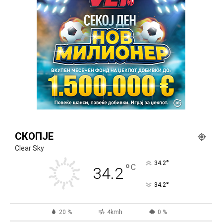
СКОПЈЕ
Clear Sky
°
34.2
°
C
34.2
°
34.2
20 %
4kmh
0 %