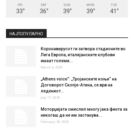
FRI
SAT
SUN
MON
TUE
33
°
36
°
39
°
39
°
41
°
НАЈПОПУЛАРНО
Коронавирусот ги затвора стадионите во
Лига Европа, италијанските клубови
имаат големи...
March 6, 2020
„Athens voice“: „Тројанските коњи“ на
Договорот Скопје-Атина, се врв на
ледениот...
July 17, 2018
Моторџијата смислил многу јака финта за
никогаш да не им застанува...
February 18, 2020