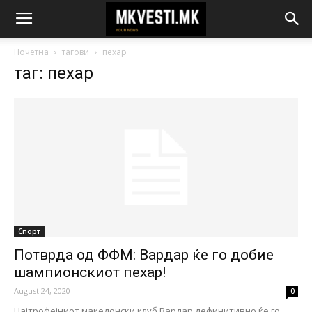
Почетна
тагови
пехар
таг: пехар
Спорт
Потврда од ФФМ: Вардар ќе го добие
шампионскиот пехар!
August 24, 2020
0
Најтрофејниот македонски клуб Вардар дефинитивно ќе го