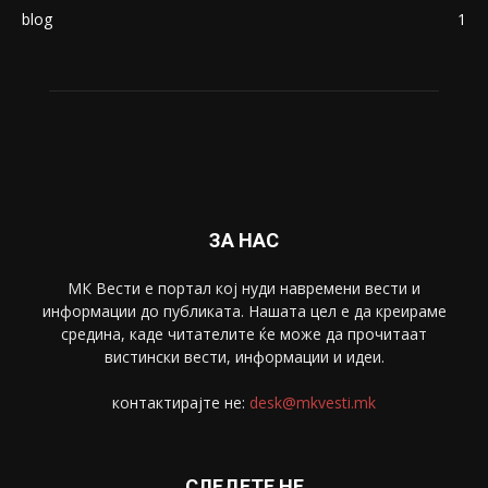
blog
1
ЗА НАС
МК Вести е портал коj нуди навремени вести и
информации до публиката. Нашата цел е да креираме
средина, каде читателите ќе може да прочитаат
вистински вести, информации и идеи.
контактирајте не:
desk@mkvesti.mk
СЛЕДЕТЕ НЕ