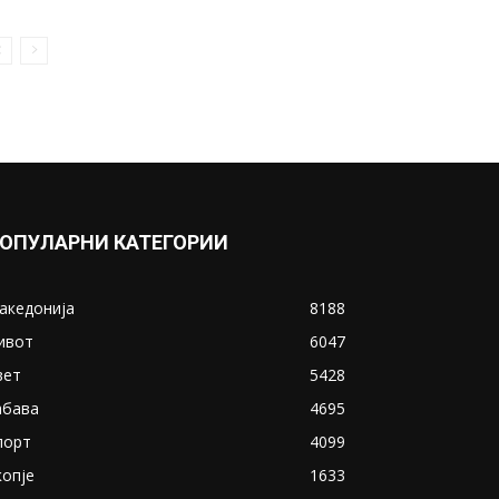
ОПУЛАРНИ КАТЕГОРИИ
акедонија
8188
ивот
6047
вет
5428
абава
4695
порт
4099
копје
1633