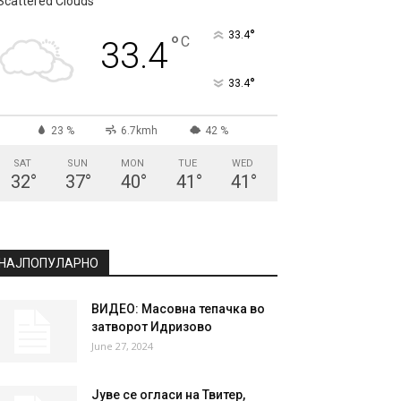
Scattered Clouds
°
33.4
°
C
33.4
°
33.4
23 %
6.7kmh
42 %
SAT
SUN
MON
TUE
WED
32
°
37
°
40
°
41
°
41
°
НАЈПОПУЛАРНО
ВИДЕО: Масовна тепачка во
затворот Идризово
June 27, 2024
Јуве се огласи на Твитер,