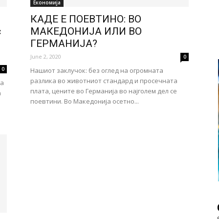
Економија
КАДЕ Е ПОЕВТИНО: ВО
с
МАКЕДОНИЈА ИЛИ ВО
ГЕРМАНИЈА?
June 2, 2020
0
0
Нашиот заклучок: без оглед на огромната
разлика во животниот стандард и просечната
на
плата, цените во Германија во најголем дел се
а
поевтини. Во Македонија осетно...