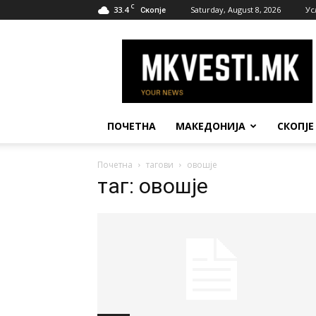
C
33.4
Saturday, August 8, 2026
Ус
Скопје
МК
Вести
ПОЧЕТНА
МАКЕДОНИЈА
СКОПЈЕ
Почетна
тагови
овошје
таг: овошје