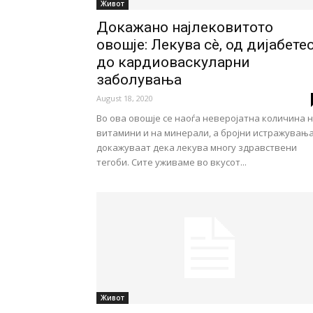
Живот
Докажано најлековитото
овошје: Лекува сè, од дијабете
до кардиоваскуларни
заболувања
August 18, 2020
Во ова овошје се наоѓа неверојатна количина 
витамини и на минерали, а бројни истражувањ
докажуваат дека лекува многу здравствени
тегоби. Сите уживаме во вкусот...
Живот