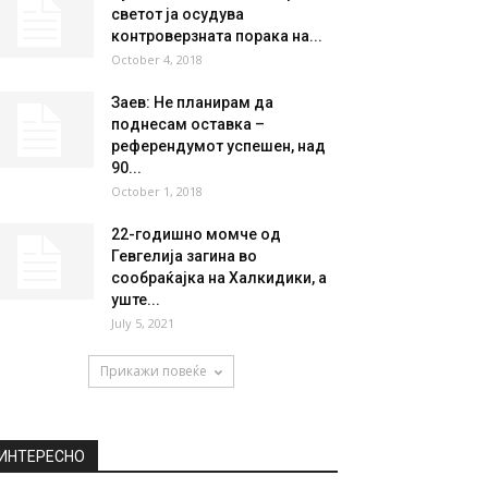
светот ја осудува
контроверзната порака на...
October 4, 2018
Заев: Не планирам да
поднесам оставка –
референдумот успешен, над
90...
October 1, 2018
22-годишно момче од
Гевгелија загина во
сообраќајка на Халкидики, а
уште...
July 5, 2021
Прикажи повеќе
ИНТЕРЕСНО