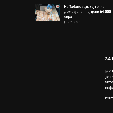
На Табановце, кај грчки
државјанин најдени 64.000
евра
July 31, 2026
ЗА
МК В
до п
чита
инфо
конт