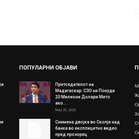
ПОПУЛАРНИ ОБЈАВИ
П
ки
Претседателот на
М
Мадагаскар: СЗО ни Понуди
Ж
20 Милиони Долари Мито
ако...
С
May 20, 2020
З
ни
Снимена двојка во Скопје над
С
банка во експлицитно видео
С
пред прозорец