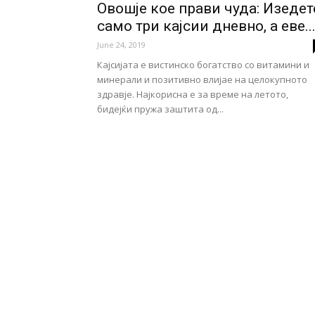
Овошjе кое прави чуда: Изедет
само три кајсии дневно, а еве..
June 24, 2019
Кајсијата е вистинско богатство со витамини и
минерали и позитивно влијае на целокупното
здравје. Најкорисна е за време на летото,
бидејќи пружа заштита од...