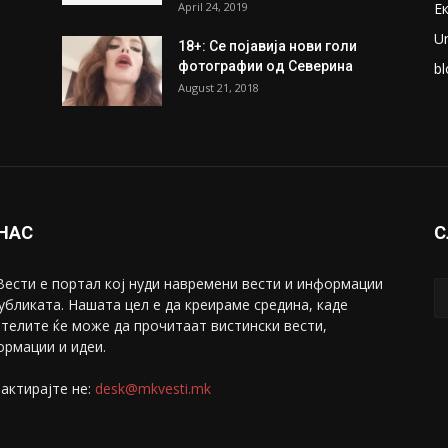
April 24, 2019
Е
U
18+: Се појавија нови голи
фотографии од Северина
bl
August 21, 2018
 НАС
С
ести е портал коj нуди навремени вести и информации
убликата. Нашата цел е да креираме средина, каде
телите ќе може да прочитаат вистински вести,
рмации и идеи.
актирајте не:
desk@mkvesti.mk